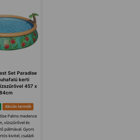
st Set Paradise
uhafalú kerti
zszűrővel 457 x
84cm
Akciós termék
adise Palms medence
, vízszűrővel és
ző pálmával. Gyors
rtós kivitel, családi