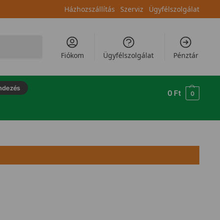
Házhozszállítás
Szerviz
Ügyfélszolgálat
Keresés
Fiókom
Ügyfélszolgálat
Pénztár
ndezés
0
Ft
0