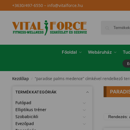
+3630/497-6550
–
info@vitalforce.hu
Főoldal
Webáruház
Tud
E
Kezdőlap
“paradise palms medence” címkével rendelkező te
/
PARADI
TERMÉKKATEGÓRIÁK
Futópad
Elliptikus tréner
Szobabicikli
Evezőpad