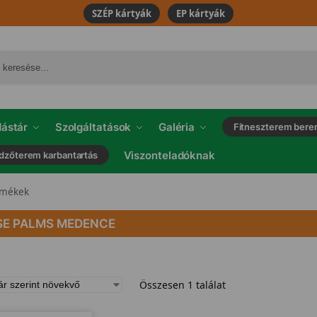
SZÉP kártyák
EP kártyák
ástár
Szolgáltatások
Galéria
Fitneszterem bere
Viszonteladóknak
dzőterem karbantartás
rmékek
SE PALMS MEDENCE
Összesen 1 találat