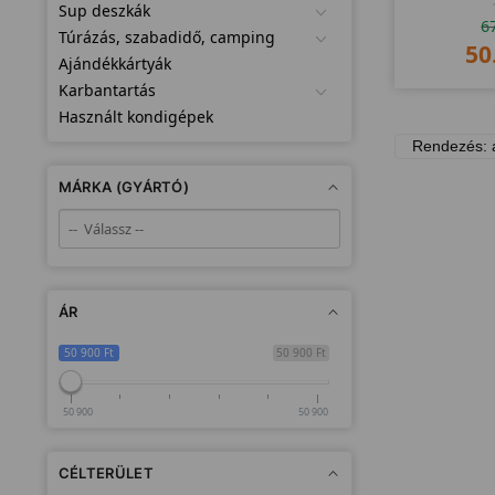
ha
Sup deszkák
6
Túrázás, szabadidő, camping
50
Ajándékkártyák
Karbantartás
Használt kondigépek
MÁRKA (GYÁRTÓ)
ÁR
50 900 Ft
50 900 Ft
50 900
50 900
CÉLTERÜLET