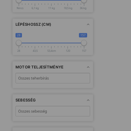
Nincs
6,1 kg
11 kg
18,5 kg
36 kg
LÉPÉSHOSSZ (CM)
28
157
28
43,5
53,4cm
120
157
MOTOR TELJESÍTMÉNYE
SEBESSÉG