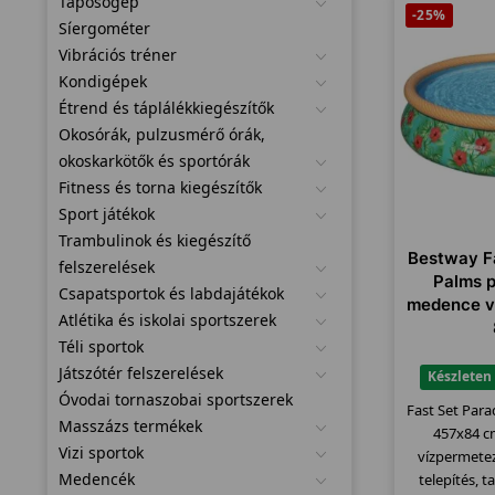
Taposógép
-25%
Síergométer
Vibrációs tréner
Kondigépek
Étrend és táplálékkiegészítők
Okosórák, pulzusmérő órák,
okoskarkötők és sportórák
Fitness és torna kiegészítők
Sport játékok
Trambulinok és kiegészítő
Bestway Fa
felszerelések
Palms p
Csapatsportok és labdajátékok
medence ví
Atlétika és iskolai sportszerek
Téli sportok
Játszótér felszerelések
Készleten
Óvodai tornaszobai sportszerek
Fast Set Par
Masszázs termékek
457x84 cm
Vizi sportok
vízpermete
Medencék
telepítés, ta