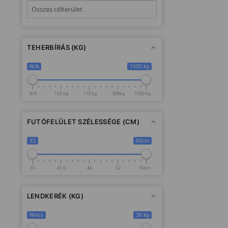
TEHERBÍRÁS (KG)
N/A
1500 kg
N/A
125 kg
170 kg
300kg
1500 kg
FUTÓFELÜLET SZÉLESSÉGE (CM)
33
60cm
33
41.5
46
52
60cm
LENDKERÉK (KG)
Nincs
36 kg