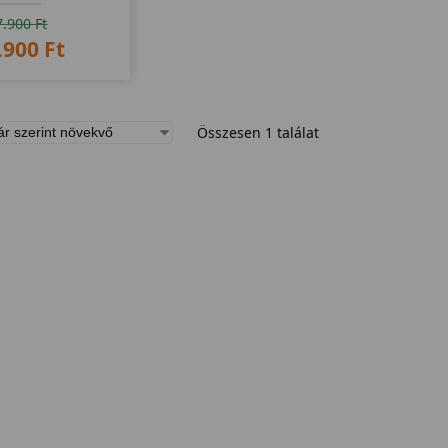
sználatra.
7.900
Ft
.900
Ft
Összesen 1 találat