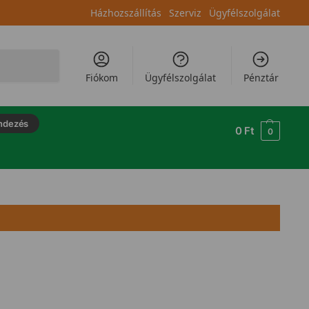
Házhozszállítás
Szerviz
Ügyfélszolgálat
Keresés
Fiókom
Ügyfélszolgálat
Pénztár
ndezés
0
Ft
0