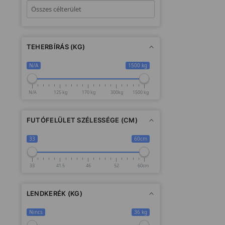
TEHERBÍRÁS (KG)
N/A
1500 kg
N/A
125 kg
170 kg
300kg
1500 kg
FUTÓFELÜLET SZÉLESSÉGE (CM)
33
60cm
33
41.5
46
52
60cm
LENDKERÉK (KG)
Nincs
36 kg