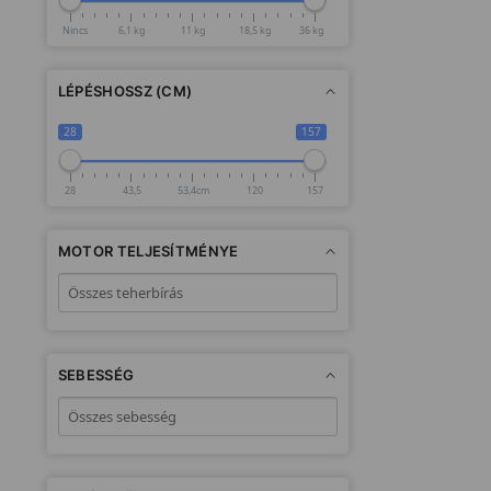
Nincs
6,1 kg
11 kg
18,5 kg
36 kg
LÉPÉSHOSSZ (CM)
28
157
28
43,5
53,4cm
120
157
MOTOR TELJESÍTMÉNYE
SEBESSÉG