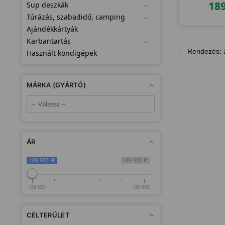
18
Sup deszkák
Túrázás, szabadidő, camping
Ajándékkártyák
Karbantartás
Használt kondigépek
MÁRKA (GYÁRTÓ)
ÁR
189 900 Ft
189 900 Ft
189 900
189 900
CÉLTERÜLET