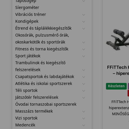
Taposógép
Síergométer
Vibrációs tréner
Kondigépek
Étrend és táplálékkiegészítők
Okosórák, pulzusmérő órák,
okoskarkötők és sportórák
Fitness és torna kiegészítők
Sport játékok
Trambulinok és kiegészítő
FFiTTech 
felszerelések
– hiper
Csapatsportok és labdajátékok
Atlétika és iskolai sportszerek
Készleten
Téli sportok
Játszótér felszerelések
FFiTTech 
Óvodai tornaszobai sportszerek
hiperexten
Masszázs termékek
MINŐSÉG 
Vizi sportok
Medencék