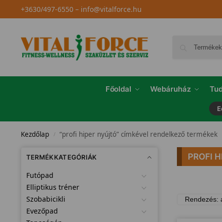
+3630/497-6550
–
info@vitalforce.hu
Főoldal
Webáruház
Tud
E
Kezdőlap
“profi hiper nyújtó” címkével rendelkező termékek
/
PROFI 
TERMÉKKATEGÓRIÁK
Futópad
Elliptikus tréner
Szobabicikli
Evezőpad