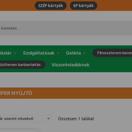
SZÉP kártyák
EP kártyák
ástár
Szolgáltatások
Galéria
Fitneszterem bere
Viszonteladóknak
dzőterem karbantartás
HIPER NYÚJTÓ
Összesen 1 találat