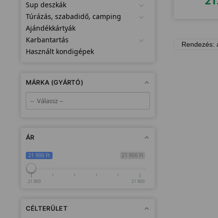
21
Sup deszkák
Túrázás, szabadidő, camping
Ajándékkártyák
Karbantartás
Használt kondigépek
MÁRKA (GYÁRTÓ)
ÁR
21 900 Ft
21 900 Ft
21 900
21 900
CÉLTERÜLET