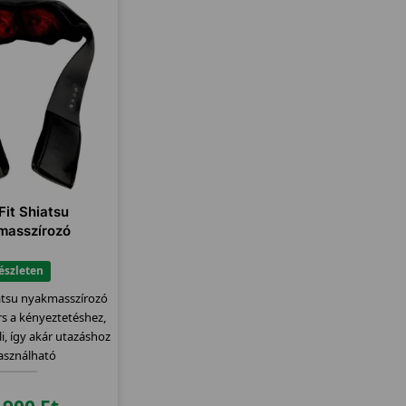
Fit Shiatsu
masszírozó
észleten
iatsu nyakmasszírozó
rs a kényeztetéshez,
i, így akár utazáshoz
használható