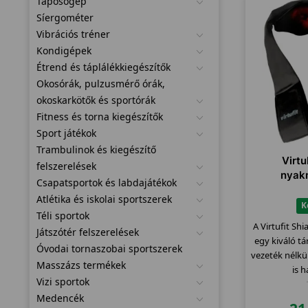
Taposógép
Síergométer
Vibrációs tréner
Kondigépek
Étrend és táplálékkiegészítők
Okosórák, pulzusmérő órák,
okoskarkötők és sportórák
Fitness és torna kiegészítők
Sport játékok
Trambulinok és kiegészítő
Virtu
felszerelések
nyak
Csapatsportok és labdajátékok
Atlétika és iskolai sportszerek
K
Téli sportok
A Virtufit Sh
Játszótér felszerelések
egy kiváló tá
Óvodai tornaszobai sportszerek
vezeték nélkül
Masszázs termékek
is 
Vizi sportok
Medencék