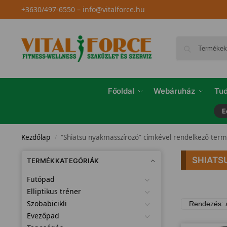
+3630/497-6550
–
info@vitalforce.hu
Főoldal
Webáruház
Tud
E
Kezdőlap
“Shiatsu nyakmasszírozó” címkével rendelkező ter
/
SHIATS
TERMÉKKATEGÓRIÁK
Futópad
Elliptikus tréner
Szobabicikli
Evezőpad