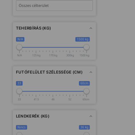
TEHERBÍRÁS (KG)
N/A
1500 kg
N/A
125 kg
170 kg
300kg
1500 kg
FUTÓFELÜLET SZÉLESSÉGE (CM)
33
60cm
33
41.5
46
52
60cm
LENDKERÉK (KG)
Nincs
36 kg