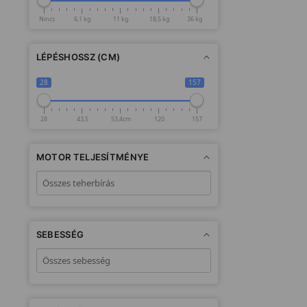
Nincs
6,1 kg
11 kg
18,5 kg
36 kg
LÉPÉSHOSSZ (CM)
28
157
28
43,5
53,4cm
120
157
MOTOR TELJESÍTMÉNYE
SEBESSÉG