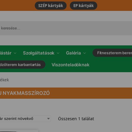
SZÉP kártyák
EP kártyák
ástár
Szolgáltatások
Galéria
Fitneszterem bere
Viszonteladóknak
dzőterem karbantartás
mékek
U NYAKMASSZÍROZÓ
Összesen 1 találat