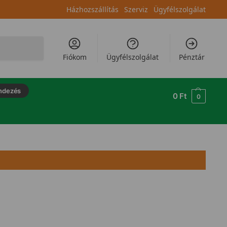
Házhozszállítás
Szerviz
Ügyfélszolgálat
Keresés
Fiókom
Ügyfélszolgálat
Pénztár
ndezés
0
Ft
0