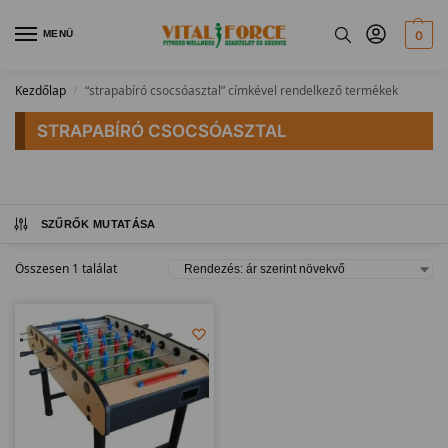
MENÜ
0
Kezdőlap
“strapabíró csocsóasztal” címkével rendelkező termékek
/
STRAPABÍRÓ CSOCSÓASZTAL
SZŰRŐK MUTATÁSA
Összesen 1 találat