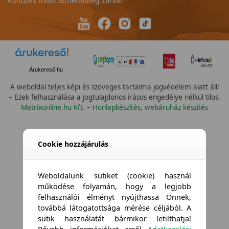
Költözés miatt átmenetileg zárva!
Árukereső.hu
A weboldal teljes képi és szöveges tartalma jogvédelem alatt áll!
– Ezek felhasználása a jogtulajdonos írásos engedélye nélkül tilos.
Matrixonline.hu Kft. – Honlapkészítés, webáruház készítés
Összes vízállóság
Cookie hozzájárulás
Weboldalunk sütiket (cookie) használ
működése folyamán, hogy a legjobb
felhasználói élményt nyújthassa Önnek,
továbbá látogatottsága mérése céljából. A
sütik használatát bármikor letilthatja!