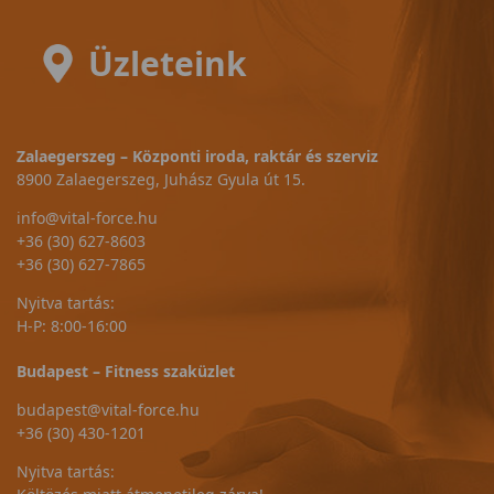
Üzleteink
Zalaegerszeg – Központi iroda, raktár és szerviz
8900 Zalaegerszeg, Juhász Gyula út 15.
info@vital-force.hu
+36 (30) 627-8603
+36 (30) 627-7865
Nyitva tartás:
H-P: 8:00-16:00
Budapest – Fitness szaküzlet
budapest@vital-force.hu
+36 (30) 430-1201
Nyitva tartás: