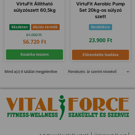
VirtuFit Állítható
VirtuFit Aerobic Pump
súlyzószett 60,5kg
Set 20kg-os súlyzó
szett
Készleten
Akciós termék
Rendelésre
61.900
Ft
23.900
Ft
56.720
Ft
Kosárba teszem
Előrendelés leadása
Mind a(z) 6 találat megjelenítve