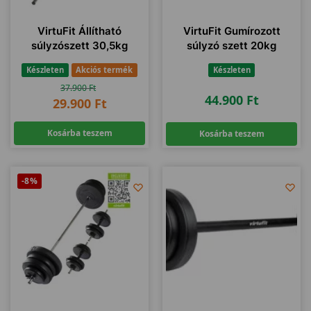
VirtuFit Állítható
VirtuFit Gumírozott
súlyzószett 30,5kg
súlyzó szett 20kg
Készleten
Akciós termék
Készleten
37.900
Ft
44.900
Ft
29.900
Ft
Kosárba teszem
Kosárba teszem
-8%