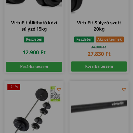
VirtuFit Állítható kézi
VirtuFit Súlyzó szett
súlyzó 15kg
20kg
Készleten
Készleten
Akciós termék
34.900
Ft
12.900
Ft
27.830
Ft
Kosárba teszem
Kosárba teszem
-21%