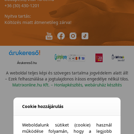
+36 (30) 430-1201
Nyitva tartás:
Költözés miatt átmenetileg zárva!
Árukereső.hu
A weboldal teljes képi és szöveges tartalma jogvédelem alatt áll!
– Ezek felhasználása a jogtulajdonos írásos engedélye nélkül tilos.
Matrixonline.hu Kft. – Honlapkészítés, webáruház készítés
Összes vízállóság
Cookie hozzájárulás
Weboldalunk sütiket (cookie) használ
működése folyamán, hogy a legjobb