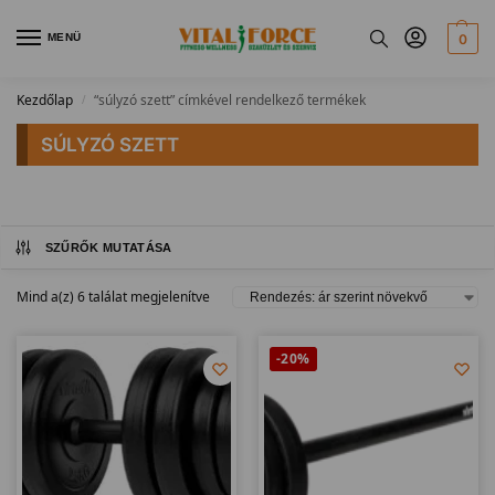
MENÜ
0
Kezdőlap
“súlyzó szett” címkével rendelkező termékek
/
SÚLYZÓ SZETT
SZŰRŐK MUTATÁSA
Mind a(z) 6 találat megjelenítve
-20%