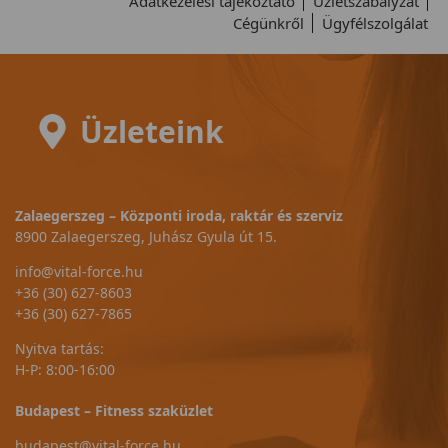
Adatkezelési tájékoztató
Üzletszabályzat
Cégünkről
Ügyfélszolgálat
Üzleteink
Zalaegerszeg – Központi iroda, raktár és szerviz
8900 Zalaegerszeg, Juhász Gyula út 15.
info@vital-force.hu
+36 (30) 627-8603
+36 (30) 627-7865
Nyitva tartás:
H-P: 8:00-16:00
Budapest – Fitness szaküzlet
budapest@vital-force.hu