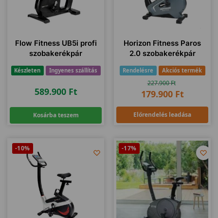
Flow Fitness UB5i profi
Horizon Fitness Paros
szobakerékpár
2.0 szobakerékpár
Készleten
Ingyenes szállítás
Rendelésre
Akciós termék
227.900
Ft
589.900
Ft
179.900
Ft
Előrendelés leadása
Kosárba teszem
-10%
-17%