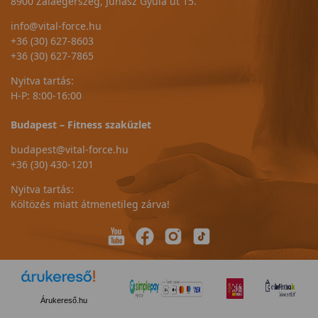
8900 Zalaegerszeg, Juhász Gyula út 15.
info@vital-force.hu
+36 (30) 627-8603
+36 (30) 627-7865
Nyitva tartás:
H-P: 8:00-16:00
Budapest – Fitness szaküzlet
budapest@vital-force.hu
+36 (30) 430-1201
Nyitva tartás:
Költözés miatt átmenetileg zárva!
Árukereső.hu