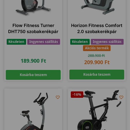
Flow Fitness Turner
Horizon Fitness Comfort
DHT750 szobakerékpár
2.0 szobakerékpár
Készleten
Ingyenes szállítás
Készleten
Ingyenes szállítás
Akciós termék
288.900
Ft
189.900
Ft
209.900
Ft
Kosárba teszem
Kosárba teszem
-16%