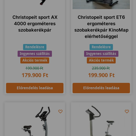
Christopeit sport AX
Christopeit sport ET6
4000 ergométeres
ergométeres
szobakerékpár
szobakerékpár KinoMap
elérhetőséggel
Rendelésre
Rendelésre
Ingyenes szállítás
Ingyenes szállítás
Akciós termék
Akciós termék
199.900
Ft
239.900
Ft
179.900
Ft
199.900
Ft
Előrendelés leadása
Előrendelés leadása