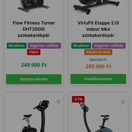
Flow Fitness Turner
VirtuFit Etappe 2.0i
DHT2000i
indoor bike
szobakerékpár
szobakerékpár
Készleten
Ingyenes szállítás
Készleten
Ingyenes szállítás
Videó
Akciós termék
344.900
Ft
249.900
Ft
289.900
Ft
Kosárba teszem
Kosárba teszem
-21%