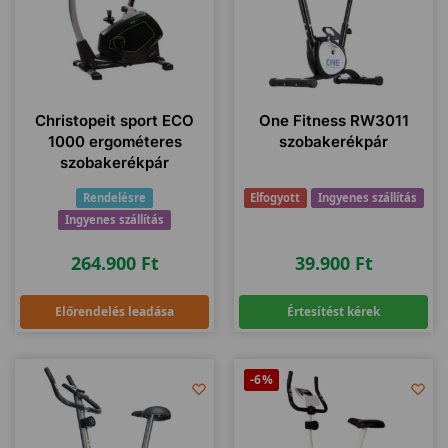
Christopeit sport ECO
One Fitness RW3011
1000 ergométeres
szobakerékpár
szobakerékpár
Rendelésre
Elfogyott
Ingyenes szállítás
Ingyenes szállítás
264.900
Ft
39.900
Ft
Előrendelés leadása
Értesítést kérek
-6%