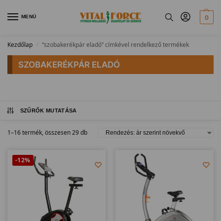
MENÜ
0
Kezdőlap
“szobakerékpár eladó” címkével rendelkező termékek
/
SZOBAKERÉKPÁR ELADÓ
SZŰRŐK MUTATÁSA
1–16 termék, összesen 29 db
-12%