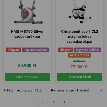
HMS M8750 Silver
Christopeit sport CL2
szobakerékpár
mágnesfékes
szobakerékpár
Elfogyott
Ingyenes szállítás
Elfogyott
Ingyenes szállítás
Akciós termék
78.900
Ft
54.900
Ft
73.900
Ft
Értesítést kérek
Értesítést kérek
1–16 termék, összesen 29 db
1
2