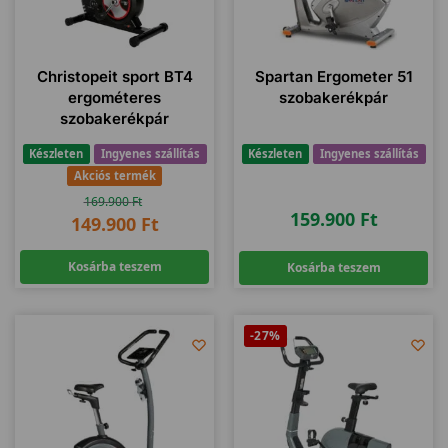
Christopeit sport BT4
Spartan Ergometer 51
ergométeres
szobakerékpár
szobakerékpár
Készleten
Ingyenes szállítás
Készleten
Ingyenes szállítás
Akciós termék
169.900
Ft
159.900
Ft
149.900
Ft
Kosárba teszem
Kosárba teszem
-27%