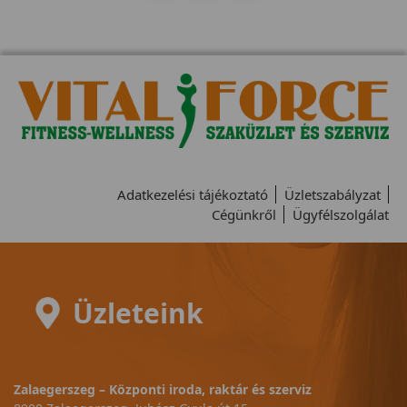
Adatkezelési tájékoztató
Üzletszabályzat
Cégünkről
Ügyfélszolgálat
Üzleteink
Zalaegerszeg – Központi iroda, raktár és szerviz