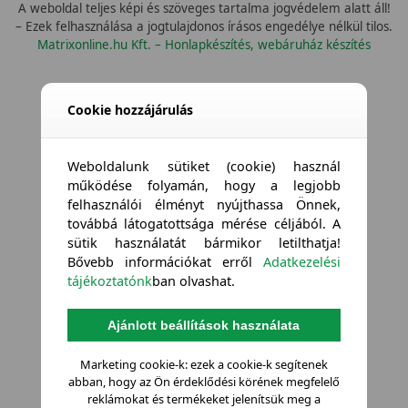
A weboldal teljes képi és szöveges tartalma jogvédelem alatt áll!
– Ezek felhasználása a jogtulajdonos írásos engedélye nélkül tilos.
Matrixonline.hu Kft. – Honlapkészítés, webáruház készítés
Összes vízállóság
Cookie hozzájárulás
Weboldalunk sütiket (cookie) használ
működése folyamán, hogy a legjobb
felhasználói élményt nyújthassa Önnek,
továbbá látogatottsága mérése céljából. A
sütik használatát bármikor letilthatja!
Bővebb információkat erről
Adatkezelési
tájékoztatónk
ban olvashat.
Ajánlott beállítások használata
Marketing cookie-k: ezek a cookie-k segítenek
abban, hogy az Ön érdeklődési körének megfelelő
reklámokat és termékeket jelenítsük meg a