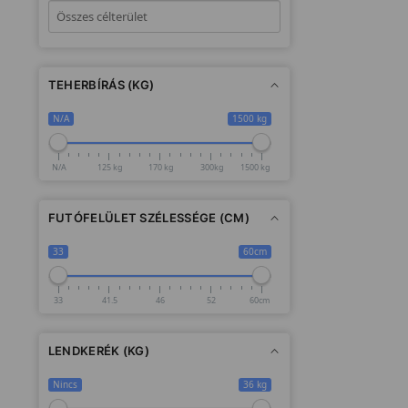
TEHERBÍRÁS (KG)
N/A
1500 kg
N/A
125 kg
170 kg
300kg
1500 kg
FUTÓFELÜLET SZÉLESSÉGE (CM)
33
60cm
33
41.5
46
52
60cm
LENDKERÉK (KG)
Nincs
36 kg