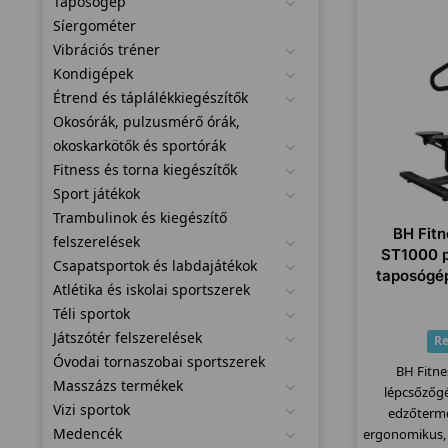
Taposógép
Síergométer
Vibrációs tréner
Kondigépek
Étrend és táplálékkiegészítők
Okosórák, pulzusmérő órák,
okoskarkötők és sportórák
Fitness és torna kiegészítők
Sport játékok
Trambulinok és kiegészítő
BH Fit
felszerelések
ST1000 p
Csapatsportok és labdajátékok
taposógép
Atlétika és iskolai sportszerek
Téli sportok
Játszótér felszerelések
Re
Óvodai tornaszobai sportszerek
BH Fitn
Masszázs termékek
lépcsőzőgé
Vizi sportok
edzőterme
Medencék
ergonomikus, 