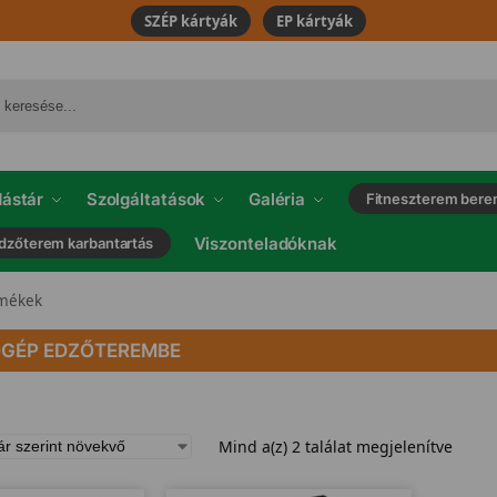
SZÉP kártyák
EP kártyák
ástár
Szolgáltatások
Galéria
Fitneszterem bere
Viszonteladóknak
dzőterem karbantartás
rmékek
GÉP EDZŐTEREMBE
Mind a(z) 2 találat megjelenítve