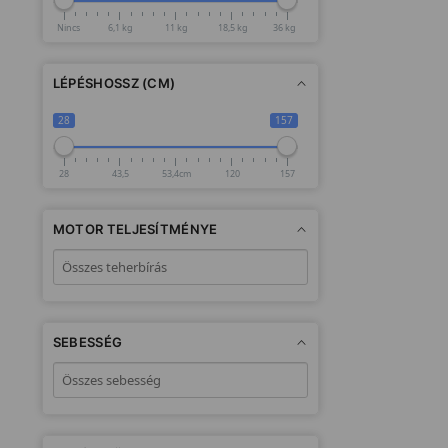
Nincs
6,1 kg
11 kg
18,5 kg
36 kg
LÉPÉSHOSSZ (CM)
28
157
28
43,5
53,4cm
120
157
MOTOR TELJESÍTMÉNYE
SEBESSÉG