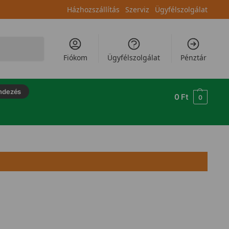
Házhozszállítás
Szerviz
Ügyfélszolgálat
Keresés
Fiókom
Ügyfélszolgálat
Pénztár
ndezés
0
Ft
0