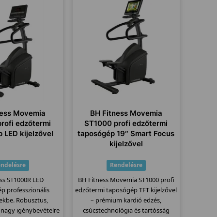
ness Movemia
BH Fitness Movemia
rofi edzőtermi
ST1000 profi edzőtermi
 LED kijelzővel
taposógép 19″ Smart Focus
kijelzővel
ndelésre
Rendelésre
ess ST1000R LED
BH Fitness Movemia ST1000 profi
p professzionális
edzőtermi taposógép TFT kijelzővel
kbe. Robusztus,
– prémium kardió edzés,
nagy igénybevételre
csúcstechnológia és tartósság