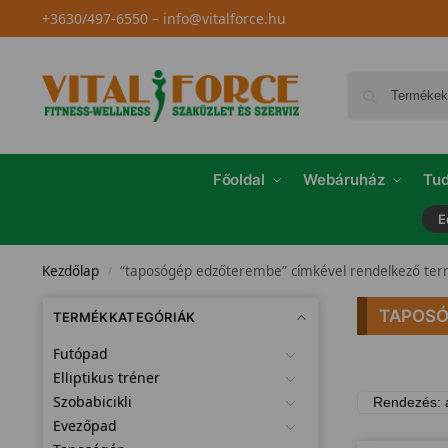
+3630/497-6550
–
info@vitalforce.hu
Főoldal
Webáruház
Tud
E
Kezdőlap
“taposógép edzőterembe” címkével rendelkező te
/
TAPOSÓ
TERMÉKKATEGÓRIÁK
Futópad
Elliptikus tréner
Szobabicikli
Evezőpad