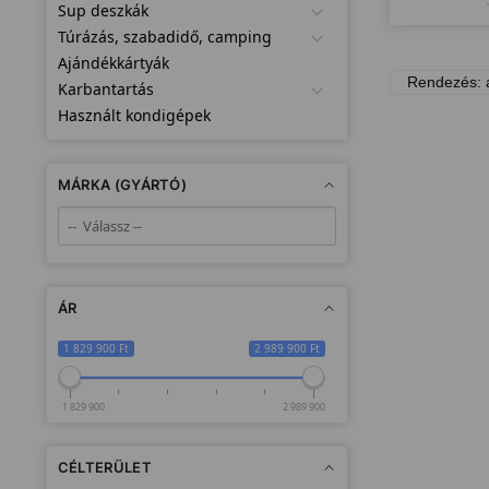
tervez
Sup deszkák
Túrázás, szabadidő, camping
Ajándékkártyák
Karbantartás
Használt kondigépek
MÁRKA (GYÁRTÓ)
ÁR
1 829 900 Ft
2 989 900 Ft
1 829 900
2 989 900
CÉLTERÜLET