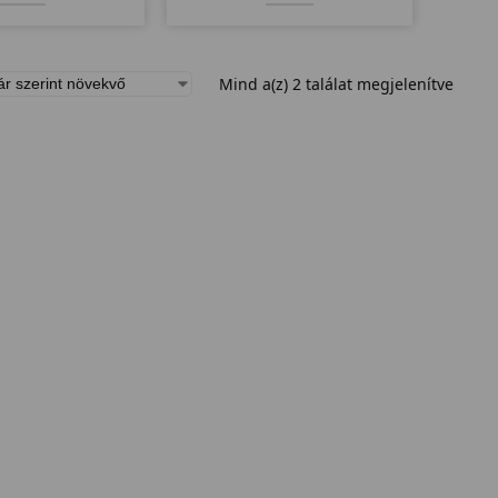
ett kardiógép.
edzőtermeknek.
Mind a(z) 2 találat megjelenítve