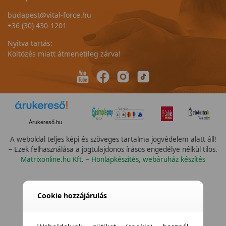
budapest@vital-force.hu
+36 (30) 430-1201
Nyitva tartás:
Költözés miatt átmenetileg zárva!
Árukereső.hu
A weboldal teljes képi és szöveges tartalma jogvédelem alatt áll!
– Ezek felhasználása a jogtulajdonos írásos engedélye nélkül tilos.
Matrixonline.hu Kft. – Honlapkészítés, webáruház készítés
Összes vízállóság
Cookie hozzájárulás