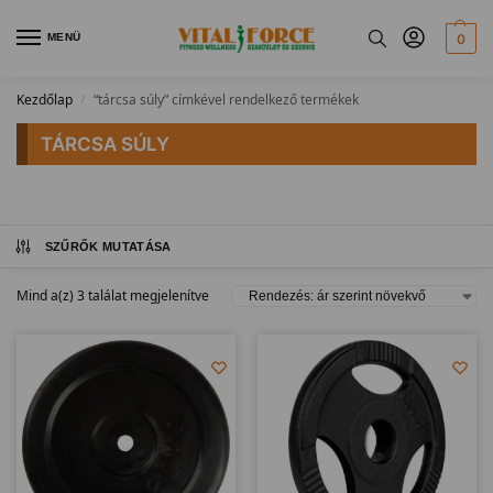
MENÜ
0
Kezdőlap
“tárcsa súly” címkével rendelkező termékek
/
TÁRCSA SÚLY
SZŰRŐK MUTATÁSA
Mind a(z) 3 találat megjelenítve