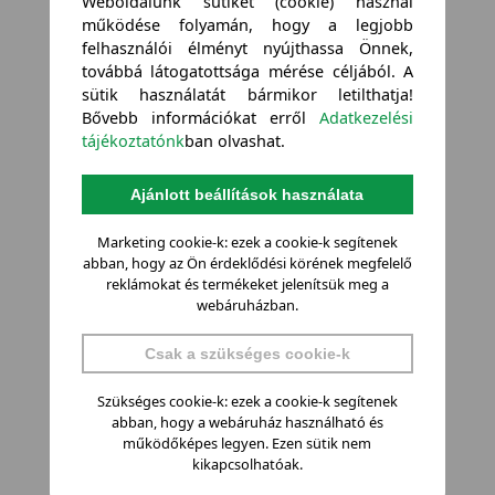
Weboldalunk sütiket (cookie) használ
működése folyamán, hogy a legjobb
felhasználói élményt nyújthassa Önnek,
továbbá látogatottsága mérése céljából. A
sütik használatát bármikor letilthatja!
Bővebb információkat erről
Adatkezelési
tájékoztatónk
ban olvashat.
Ajánlott beállítások használata
Marketing cookie-k: ezek a cookie-k segítenek
abban, hogy az Ön érdeklődési körének megfelelő
reklámokat és termékeket jelenítsük meg a
webáruházban.
Csak a szükséges cookie-k
Szükséges cookie-k: ezek a cookie-k segítenek
abban, hogy a webáruház használható és
működőképes legyen. Ezen sütik nem
kikapcsolhatóak.