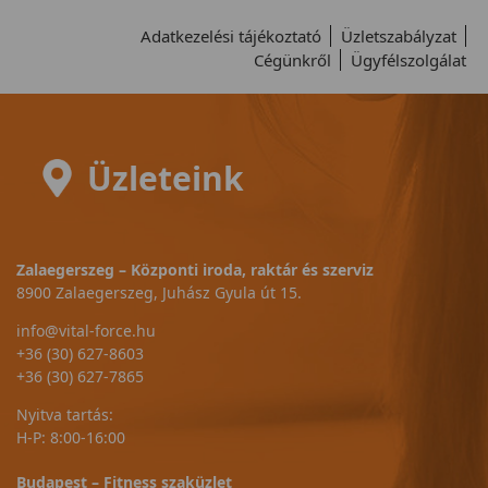
Adatkezelési tájékoztató
Üzletszabályzat
Cégünkről
Ügyfélszolgálat
Üzleteink
Zalaegerszeg – Központi iroda, raktár és szerviz
8900 Zalaegerszeg, Juhász Gyula út 15.
info@vital-force.hu
+36 (30) 627-8603
+36 (30) 627-7865
Nyitva tartás:
H-P: 8:00-16:00
Budapest – Fitness szaküzlet