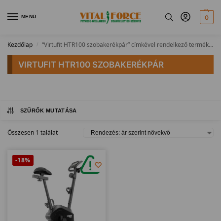
MENÜ
0
Kezdőlap
“Virtufit HTR100 szobakerékpár” címkével rendelkező termékek
/
VIRTUFIT HTR100 SZOBAKERÉKPÁR
SZŰRŐK MUTATÁSA
Összesen 1 találat
-18%