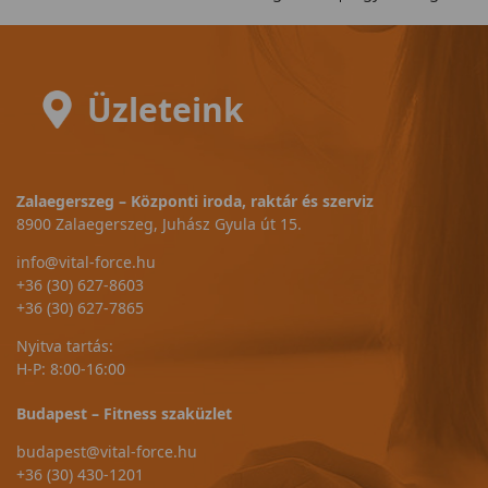
Üzleteink
Zalaegerszeg – Központi iroda, raktár és szerviz
8900 Zalaegerszeg, Juhász Gyula út 15.
info@vital-force.hu
+36 (30) 627-8603
+36 (30) 627-7865
Nyitva tartás:
H-P: 8:00-16:00
Budapest – Fitness szaküzlet
budapest@vital-force.hu
+36 (30) 430-1201