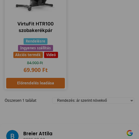
VirtuFit HTR100
szobakerékpár
Rendelésre
Ingyenes szállítás
Akciós termék
Videó
84.900
Ft
69.900
Ft
Előrendelés leadása
Összesen 1 találat
Breier Attila