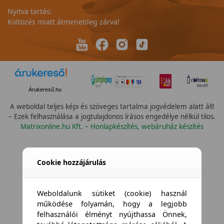
Nyitva tartás:
Költözés miatt átmenetileg zárva!
Árukereső.hu
A weboldal teljes képi és szöveges tartalma jogvédelem alatt áll!
– Ezek felhasználása a jogtulajdonos írásos engedélye nélkül tilos.
Matrixonline.hu Kft. – Honlapkészítés, webáruház készítés
Összes vízállóság
Cookie hozzájárulás
Weboldalunk sütiket (cookie) használ
működése folyamán, hogy a legjobb
felhasználói élményt nyújthassa Önnek,