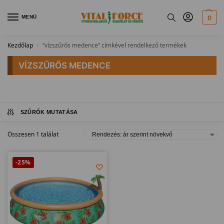
MENÜ
0
Kezdőlap
“vízszűrős medence” címkével rendelkező termékek
/
VÍZSZŰRŐS MEDENCE
SZŰRŐK MUTATÁSA
Összesen 1 találat
-25%