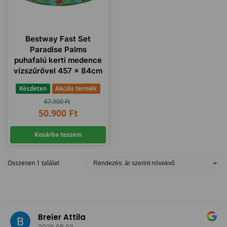
Bestway Fast Set
Paradise Palms
puhafalú kerti medence
vízszűrővel 457 x 84cm
Készleten
Akciós termék
67.900
Ft
50.900
Ft
Kosárba teszem
Összesen 1 találat
Breier Attila
2026.08.03.