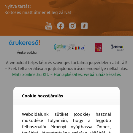
Nyitva tartás:
Költözés miatt átmenetileg zárva!
Árukereső.hu
A weboldal teljes képi és szöveges tartalma jogvédelem alatt áll!
– Ezek felhasználása a jogtulajdonos írásos engedélye nélkül tilos.
Matrixonline.hu Kft. – Honlapkészítés, webáruház készítés
Összes vízállóság
Cookie hozzájárulás
Weboldalunk sütiket (cookie) használ
működése folyamán, hogy a legjobb
felhasználói élményt nyújthassa Önnek,
továbbá látogatottsága mérése céljából. A