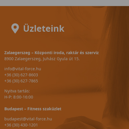
Üzleteink
Zalaegerszeg – Központi iroda, raktár és szerviz
8900 Zalaegerszeg, Juhász Gyula út 15.
info@vital-force.hu
+36 (30) 627-8603
+36 (30) 627-7865
Nyitva tartás:
H-P: 8:00-16:00
Budapest – Fitness szaküzlet
budapest@vital-force.hu
+36 (30) 430-1201