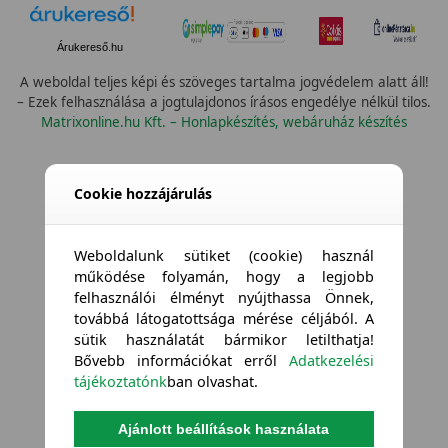
Árukereső.hu
A weboldal teljes képi és szöveges tartalma jogvédelem alatt áll!
– Ezek felhasználása a jogtulajdonos írásos engedélye nélkül tilos.
Matrixonline.hu Kft. – Honlapkészítés, webáruház készítés
Cookie hozzájárulás
Weboldalunk sütiket (cookie) használ
működése folyamán, hogy a legjobb
felhasználói élményt nyújthassa Önnek,
továbbá látogatottsága mérése céljából. A
sütik használatát bármikor letilthatja!
Bővebb információkat erről
Adatkezelési
tájékoztatónk
ban olvashat.
Ajánlott beállítások használata