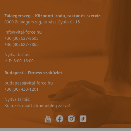
Zalaegerszeg – Központi iroda, raktár és szerviz
8900 Zalaegerszeg, Juhász Gyula út 15.
info@vital-force.hu
+36 (30) 627-8603
+36 (30) 627-7865
Nyitva tartás:
H-P: 8:00-16:00
Budapest – Fitness szaküzlet
budapest@vital-force.hu
+36 (30) 430-1201
Nyitva tartás:
Költözés miatt átmenetileg zárva!