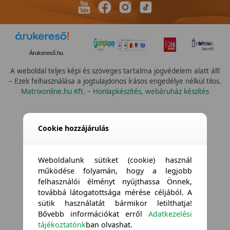
Árukereső.hu
A weboldal teljes képi és szöveges tartalma jogvédelem alatt áll!
– Ezek felhasználása a jogtulajdonos írásos engedélye nélkül tilos.
Matrixonline.hu Kft. – Honlapkészítés, webáruház készítés
Cookie hozzájárulás
Weboldalunk sütiket (cookie) használ
működése folyamán, hogy a legjobb
felhasználói élményt nyújthassa Önnek,
továbbá látogatottsága mérése céljából. A
sütik használatát bármikor letilthatja!
Bővebb információkat erről
Adatkezelési
tájékoztatónk
ban olvashat.