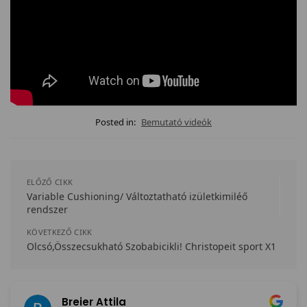
Posted in:
Bemutató videók
ELŐZŐ CIKK
Variable Cushioning/ Változtatható izületkimiléő
rendszer
KÖVETKEZŐ CIKK
Olcsó,Összecsukható Szobabicikli! Christopeit sport X1
Breier Attila