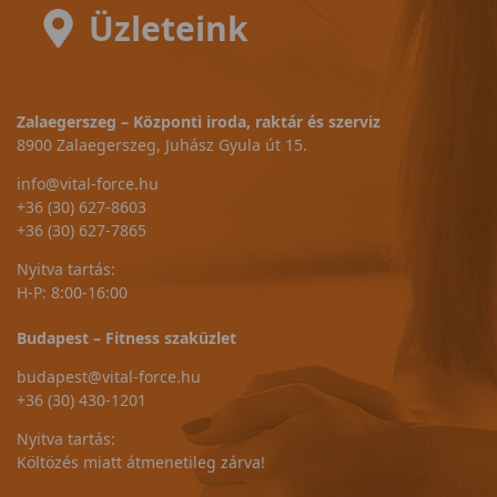
Üzleteink
Zalaegerszeg – Központi iroda, raktár és szerviz
8900 Zalaegerszeg, Juhász Gyula út 15.
info@vital-force.hu
+36 (30) 627-8603
+36 (30) 627-7865
Nyitva tartás:
H-P: 8:00-16:00
Budapest – Fitness szaküzlet
budapest@vital-force.hu
+36 (30) 430-1201
Nyitva tartás:
Költözés miatt átmenetileg zárva!