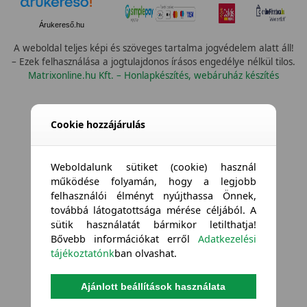
Árukereső.hu
A weboldal teljes képi és szöveges tartalma jogvédelem alatt áll!
– Ezek felhasználása a jogtulajdonos írásos engedélye nélkül tilos.
Matrixonline.hu Kft. – Honlapkészítés, webáruház készítés
Összes vízállóság
Cookie hozzájárulás
Weboldalunk sütiket (cookie) használ
működése folyamán, hogy a legjobb
felhasználói élményt nyújthassa Önnek,
továbbá látogatottsága mérése céljából. A
sütik használatát bármikor letilthatja!
Bővebb információkat erről
Adatkezelési
tájékoztatónk
ban olvashat.
Ajánlott beállítások használata