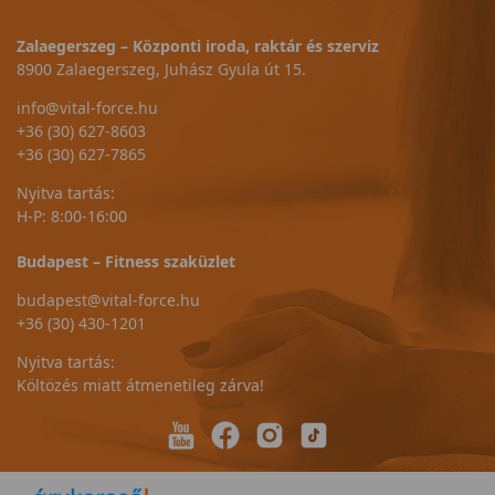
Zalaegerszeg – Központi iroda, raktár és szerviz
8900 Zalaegerszeg, Juhász Gyula út 15.
info@vital-force.hu
+36 (30) 627-8603
+36 (30) 627-7865
Nyitva tartás:
H-P: 8:00-16:00
Budapest – Fitness szaküzlet
budapest@vital-force.hu
+36 (30) 430-1201
Nyitva tartás:
Költözés miatt átmenetileg zárva!