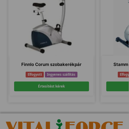
Finnlo Corum szobakerékpár
Stamm 
Elfogyott
Ingyenes szállítás
Elfog
Értesítést kérek