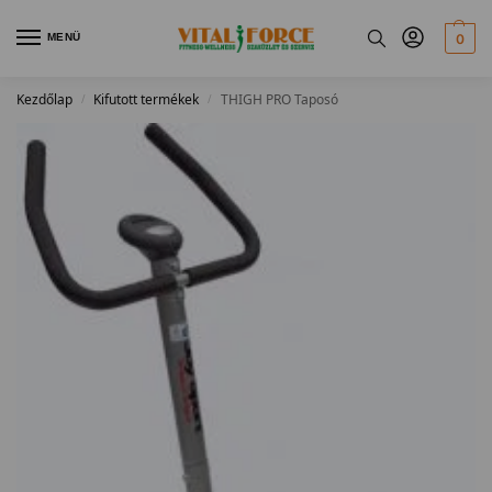
MENÜ
0
Kezdőlap
Kifutott termékek
THIGH PRO Taposó
/
/