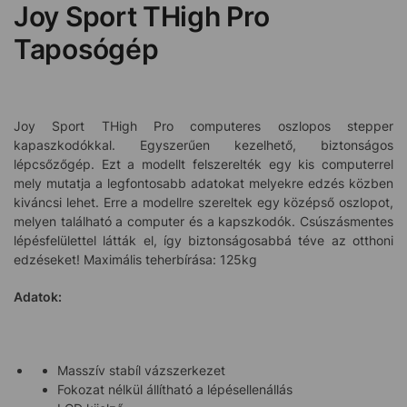
Joy Sport THigh Pro
Taposógép
Joy Sport THigh Pro computeres oszlopos stepper
kapaszkodókkal. Egyszerűen kezelhető, biztonságos
lépcsőzőgép. Ezt a modellt felszerelték egy kis computerrel
mely mutatja a legfontosabb adatokat melyekre edzés közben
kiváncsi lehet. Erre a modellre szereltek egy középső oszlopot,
melyen található a computer és a kapszkodók. Csúszásmentes
lépésfelülettel látták el, így biztonságosabbá téve az otthoni
edzéseket! Maximális teherbírása: 125kg
Adatok:
Masszív stabíl vázszerkezet
Fokozat nélkül állítható a lépésellenállás