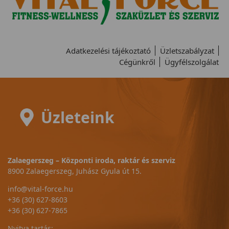
Adatkezelési tájékoztató
Üzletszabályzat
Cégünkről
Ügyfélszolgálat
Üzleteink
Zalaegerszeg – Központi iroda, raktár és szerviz
8900 Zalaegerszeg, Juhász Gyula út 15.
info@vital-force.hu
+36 (30) 627-8603
+36 (30) 627-7865
Nyitva tartás: