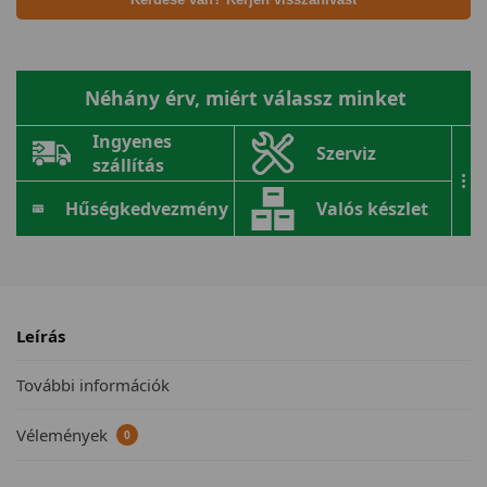
Néhány érv, miért válassz minket
Ingyenes
Szerviz
szállítás
...
Hűségkedvezmény
Valós készlet
Leírás
További információk
Vélemények
0