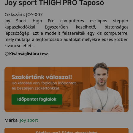
Joy sport THIGH PRO Taposó
Cikkszám:
JOY-007
Joy Sport High Pro computeres oszlopos stepper
kapaszkodókkal. Egyszerűen kezelhető, biztonságos
lépcsőzőgép. Ezt a modellt felszerelték egy kis computerrel
mely mutatja a legfontosabb adatokat melyekre edzés közben
kiváncsi lehet…
Kívánságlistára tesz
Márka:
Joy sport
Kérdése van? Kérjen visszahívást