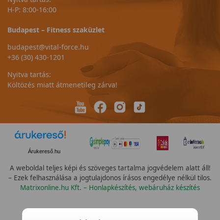
H-P: 8:00-16:00
Budapest – Fitness szaküzlet
budapest@vital-force.hu
+36 (30) 430-1201
Nyitva tartás:
Költözés miatt átmenetileg zárva!
Árukereső.hu
A weboldal teljes képi és szöveges tartalma jogvédelem alatt áll!
– Ezek felhasználása a jogtulajdonos írásos engedélye nélkül tilos.
Matrixonline.hu Kft. – Honlapkészítés, webáruház készítés