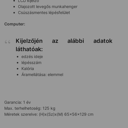
LCD kijelző
Olajozott levegős munkahenger
Csúszásmentes lépésfelület
Computer:
Kijelzőjén az alábbi adatok
láthatóak:
edzés ideje
lépésszám
Kalória
Áramellátása: elemmel
Garancia: 1 év
Max. terhelhetoség: 125 kg
Méretek szerelve: (H)x(Sz)x(M) 65x56x129 cm