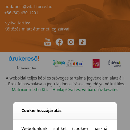
budapest@vital-force.hu
+36 (30) 430-1201
Nyitva tartás:
Költözés miatt átmenetileg zárva!
Árukereső.hu
A weboldal teljes képi és szöveges tartalma jogvédelem alatt áll!
– Ezek felhasználása a jogtulajdonos írásos engedélye nélkül tilos.
Matrixonline.hu Kft. – Honlapkészítés, webáruház készítés
Összes vízállóság
Cookie hozzájárulás
Weboldalunk sütiket (cookie) használ