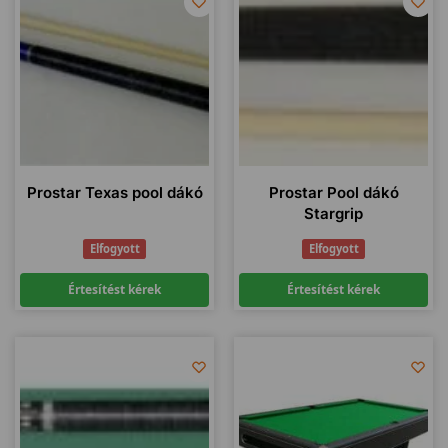
Prostar Texas pool dákó
Prostar Pool dákó
Stargrip
Elfogyott
Elfogyott
Értesítést kérek
Értesítést kérek