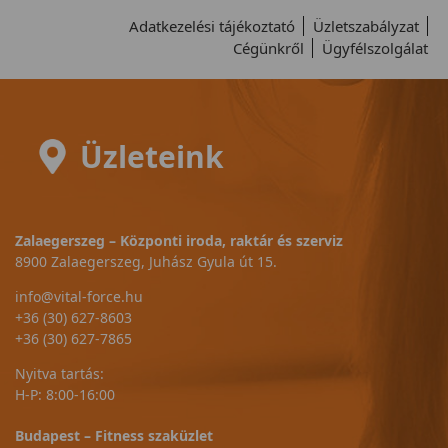
Adatkezelési tájékoztató
Üzletszabályzat
Cégünkről
Ügyfélszolgálat
Üzleteink
Zalaegerszeg – Központi iroda, raktár és szerviz
8900 Zalaegerszeg, Juhász Gyula út 15.
info@vital-force.hu
+36 (30) 627-8603
+36 (30) 627-7865
Nyitva tartás:
H-P: 8:00-16:00
Budapest – Fitness szaküzlet