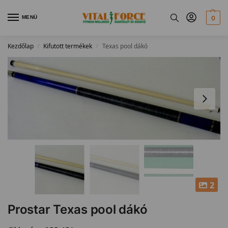
MENÜ
0
Kezdőlap
Kifutott termékek
Texas pool dákó
/
/
2
Prostar Texas pool dákó