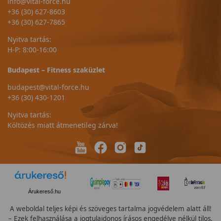
info@vital-force.hu
+36 (30) 627-8603
+36 (30) 627-7865
Nyitva tartás:
H-P: 8:00-16:00
Budapest – Fitness szaküzlet
budapest@vital-force.hu
+36 (30) 430-1201
Nyitva tartás:
Költözés miatt átmenetileg zárva!
Árukereső.hu
A weboldal teljes képi és szöveges tartalma jogvédelem alatt áll!
– Ezek felhasználása a jogtulajdonos írásos engedélye nélkül tilos.