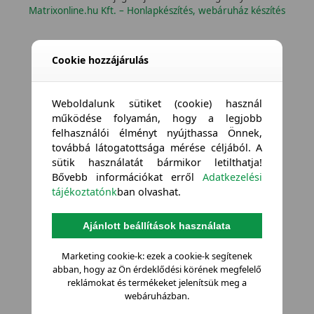
Matrixonline.hu Kft. – Honlapkészítés, webáruház készítés
Cookie hozzájárulás
Weboldalunk sütiket (cookie) használ
működése folyamán, hogy a legjobb
felhasználói élményt nyújthassa Önnek,
továbbá látogatottsága mérése céljából. A
sütik használatát bármikor letilthatja!
Bővebb információkat erről
Adatkezelési
tájékoztatónk
ban olvashat.
Ajánlott beállítások használata
Marketing cookie-k: ezek a cookie-k segítenek
abban, hogy az Ön érdeklődési körének megfelelő
reklámokat és termékeket jelenítsük meg a
webáruházban.