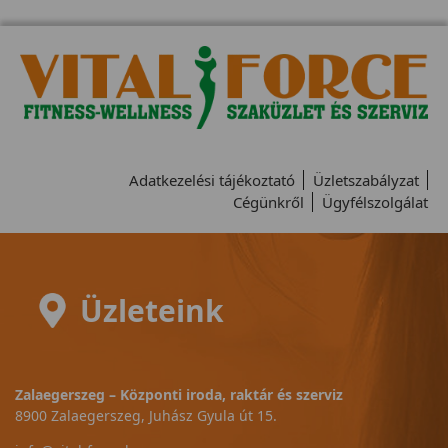
Adatkezelési tájékoztató
Üzletszabályzat
Cégünkről
Ügyfélszolgálat
Üzleteink
Zalaegerszeg – Központi iroda, raktár és szerviz
8900 Zalaegerszeg, Juhász Gyula út 15.