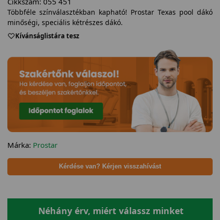
Cikkszám:
055 451
Többféle színválasztékban kapható! Prostar Texas pool dákó
minőségi, speciális kétrészes dákó.
Kívánságlistára tesz
Márka:
Prostar
Kérdése van? Kérjen visszahívást
Néhány érv, miért válassz minket