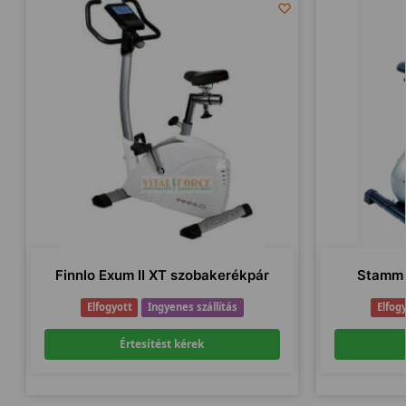
Finnlo Exum II XT szobakerékpár
Stamm 
Elfogyott
Ingyenes szállítás
Elfog
Értesítést kérek