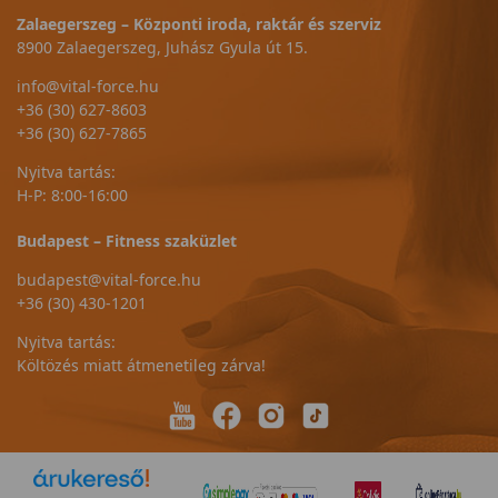
Zalaegerszeg – Központi iroda, raktár és szerviz
8900 Zalaegerszeg, Juhász Gyula út 15.
info@vital-force.hu
+36 (30) 627-8603
+36 (30) 627-7865
Nyitva tartás:
H-P: 8:00-16:00
Budapest – Fitness szaküzlet
budapest@vital-force.hu
+36 (30) 430-1201
Nyitva tartás:
Költözés miatt átmenetileg zárva!