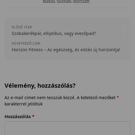
eszköz
,
futópad
,
sportszer
ELŐZŐ CIKK
Szobakerékpár, elliptikus, vagy evezőpad?
KÖVETKEZŐ CIKK
Horizon Fitness – Az egészség, és edzés új horizontja!
Vélemény, hozzászólás?
Az e-mail címet nem tesszük közzé.
A kötelező mezőket
*
karakterrel jelöltük
Hozzászólás
*