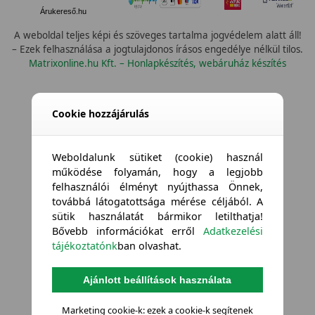
Árukereső.hu
A weboldal teljes képi és szöveges tartalma jogvédelem alatt áll!
– Ezek felhasználása a jogtulajdonos írásos engedélye nélkül tilos.
Matrixonline.hu Kft. – Honlapkészítés, webáruház készítés
Cookie hozzájárulás
Weboldalunk sütiket (cookie) használ
működése folyamán, hogy a legjobb
felhasználói élményt nyújthassa Önnek,
továbbá látogatottsága mérése céljából. A
sütik használatát bármikor letilthatja!
Bővebb információkat erről
Adatkezelési
tájékoztatónk
ban olvashat.
Ajánlott beállítások használata
Marketing cookie-k: ezek a cookie-k segítenek