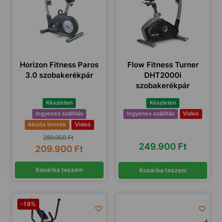
Horizon Fitness Paros
Flow Fitness Turner
3.0 szobakerékpár
DHT2000i
szobakerékpár
Készleten
Készleten
Ingyenes szállítás
Ingyenes szállítás
Videó
Akciós termék
Videó
289.900
Ft
249.900
Ft
209.900
Ft
Kosárba teszem
Kosárba teszem
-19%