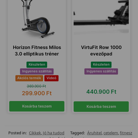
Horizon Fitness Milos
VirtuFit Row 1000
3.0 elliptikus tréner
evezőpad
Készleten
Készleten
Ingyenes szállítás
Ingyenes szállítás
Akciós termék
Videó
369.900
Ft
440.900
Ft
299.900
Ft
Kosárba teszem
Kosárba teszem
Posted in:
Cikkek
,
Jó ha tudod
Tagged:
Áruhitel
,
cetelem
,
fitnesz