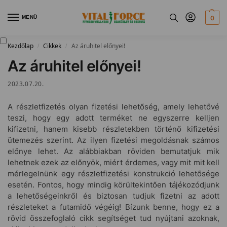
MENÜ
0
Kezdőlap
Cikkek
Az áruhitel előnyei!
/
/
Az áruhitel előnyei!
2023.07.20.
A részletfizetés olyan fizetési lehetőség, amely lehetővé
teszi, hogy egy adott terméket ne egyszerre kelljen
kifizetni, hanem kisebb részletekben történő kifizetési
ütemezés szerint. Az ilyen fizetési megoldásnak számos
előnye lehet. Az alábbiakban röviden bemutatjuk mik
lehetnek ezek az előnyök, miért érdemes, vagy mit mit kell
mérlegelnünk egy részletfizetési konstrukció lehetősége
esetén. Fontos, hogy mindig körültekintően tájékozódjunk
a lehetőségeinkről és biztosan tudjuk fizetni az adott
részleteket a futamidő végéig! Bízunk benne, hogy ez a
rövid összefoglaló cikk segítséget tud nyújtani azoknak,