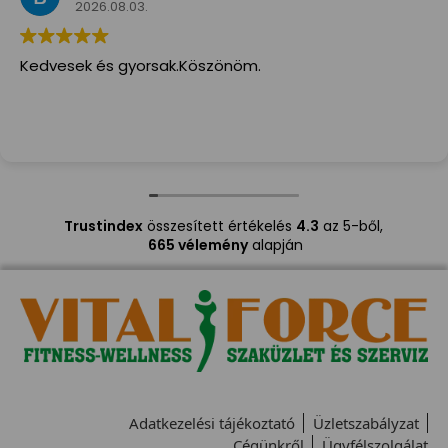
2026.08.03.
Kedvesek és gyorsak.Köszönöm.
Trustindex
összesített értékelés
4.3
az 5-ből,
665 vélemény
alapján
Adatkezelési tájékoztató
Üzletszabályzat
Cégünkről
Ügyfélszolgálat