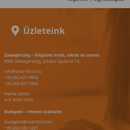
Üzleteink
Zalaegerszeg – Központi iroda, raktár és szerviz
8900 Zalaegerszeg, Juhász Gyula út 15.
info@vital-force.hu
+36 (30) 627-8603
+36 (30) 627-7865
Nyitva tartás:
H-P: 8:00-16:00
Budapest – Fitness szaküzlet
budapest@vital-force.hu
+36 (30) 430-1201