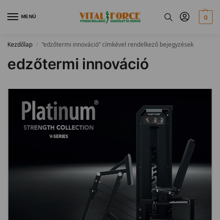
MENÜ
0
Kezdőlap
“edzőtermi innováció” címkével rendelkező bejegyzések
/
edzőtermi innováció