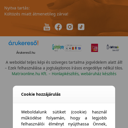
Nyitva tartás:
Költözés miatt átmenetileg zárva!
Árukereső.hu
A weboldal teljes képi és szöveges tartalma jogvédelem alatt áll!
– Ezek felhasználása a jogtulajdonos írásos engedélye nélkül tilos.
Matrixonline.hu Kft. – Honlapkészítés, webáruház készítés
Cookie hozzájárulás
Weboldalunk sütiket (cookie) használ
működése folyamán, hogy a legjobb
felhasználói élményt nyújthassa Önnek,