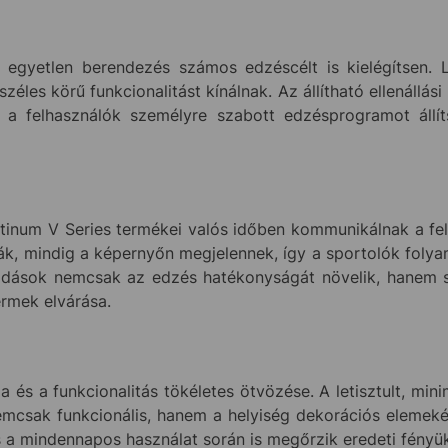
egyetlen berendezés számos edzéscélt is kielégítsen. L
zéles körű funkcionalitást kínálnak. Az állítható ellenállási
 felhasználók személyre szabott edzésprogramot állít
atinum V Series termékei valós időben kommunikálnak a fel
iák, mindig a képernyőn megjelennek, így a sportolók folya
oldások nemcsak az edzés hatékonyságát növelik, hanem 
ermek elvárása.
a és a funkcionalitás tökéletes ötvözése. A letisztult, m
mcsak funkcionális, hanem a helyiség dekorációs elemeként
 a mindennapos használat során is megőrzik eredeti fényü