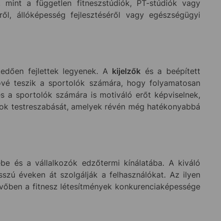
mint a független fitneszstúdiók, PT-stúdiók vagy
ől, állóképesség fejlesztéséről vagy egészségügyi
edően fejlettek legyenek. A
kijelzők
és a beépített
ővé teszik a sportolók számára, hogy folyamatosan
 a sportolók számára is motiváló erőt képviselnek,
ramok testreszabását, amelyek révén még hatékonyabbá
 és a vállalkozók edzőtermi kínálatába. A kiváló
ú éveken át szolgálják a felhasználókat. Az ilyen
jövőben a fitnesz létesítmények konkurenciaképessége