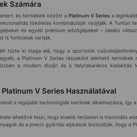
mek Számára
ismert, és termékeik között a
Platinum V Series
a leginkáb
nkcionalitás tökéletes kombinációját nyújtják. A Tunturi t
ndigépeket és egyéb prémium edzőgépeket – ideális vála
 is fontosnak tartják.
lt tűzte ki maga elé, hogy a sportolók csúcsteljesítmé
egyéb, a Platinum V Series részeként elérhető termékek m
özben a modern dizájn és a helytakarékos kialakítás le
 Platinum V Series Használatával
sénél a legújabb technológiák kerülnek alkalmazásra, így 
ete lehetővé teszi, hogy kisebb területen is maximális ed
yagok és a precíz gyártási eljárások biztosítják, hogy a P