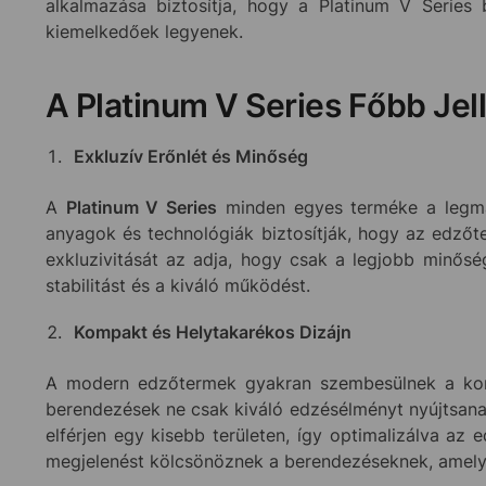
alkalmazása biztosítja, hogy a Platinum V Series
kiemelkedőek legyenek.
A Platinum V Series Főbb Jel
Exkluzív Erőnlét és Minőség
A
Platinum V Series
minden egyes terméke a legmag
anyagok és technológiák biztosítják, hogy az edzőte
exkluzivitását az adja, hogy csak a legjobb minősé
stabilitást és a kiváló működést.
Kompakt és Helytakarékos Dizájn
A modern edzőtermek gyakran szembesülnek a korl
berendezések ne csak kiváló edzésélményt nyújtsana
elférjen egy kisebb területen, így optimalizálva az 
megjelenést kölcsönöznek a berendezéseknek, amely