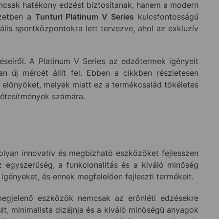
emcsak hatékony edzést biztosítanak, hanem a modern
ezetben a
Tunturi Platinum V Series
kulcsfontosságú
ális sportközpontokra lett tervezve, ahol az exkluzív
éseiről. A Platinum V Series az edzőtermek igényeit
n új mércét állít fel. Ebben a cikkben részletesen
z előnyöket, melyek miatt ez a termékcsalád tökéletes
 létesítmények számára.
 olyan innovatív és megbízható eszközöket fejlesszen
az egyszerűség, a funkcionalitás és a kiváló minőség
igényeket, és ennek megfelelően fejleszti termékeit.
megjelenő eszközök nemcsak az erőnléti edzésekre
lt, minimalista dizájnja és a kiváló minőségű anyagok