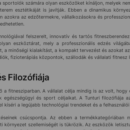
 a sportolók számára olyan eszközöket kínáljon, melyek n
őterem esztétikáját is javítják. Ebben a dinamikus körny
en azokra az edzőtermekre, vállalkozásokra és professzion
edhetetlen.
lógiával felszerelt, innovatív és tartós fitneszberendez
yan eszköztárat, mely a professzionális edzés világába
it, a minőségi kialakítást, a kompakt tervezést és azokat a
ók, fizioterápiás központok, szállodák és vállalati fitnesz
s Filozófiája
 fitnesziparban. A vállalat célja mindig is az volt, hogy
 egészségügyi és sport céljaikat. A Tunturi filozófiája 
kíséri a legújabb technológiai trendeket és a felhasználói 
ítéseinek csúcspontja. Az ebben a termékkategóriában 
 környezet szellemiségét is tükrözik. Az eszközök letisztu