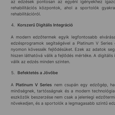
az edzések pontosan az egyéni igényekhez igazod
rehabilitációs központok, ahol a sportolók gyakr
rehabilitációról.
Korszerű Digitális Integráció
A modern edzőtermek egyik legfontosabb elvárása,
edzésprogramok segítségével a Platinum V Series 
nyomon kövessék fejlődésüket. Ezek az adatok segí
hiszen láthatóvá válik a fejlődés mértéke. A digitá
válik az edzés minden szinten.
Befektetés a Jövőbe
A
Platinum V Series
nem csupán egy edzőgép, hane
minőségnek, tartósságnak és a modern technológia
eszközök beszerzése nem csak a jelenlegi edzőtermi 
növekedjen, és a sportolók a legmagasabb szintű ed