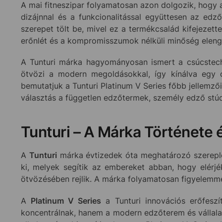
A mai fitneszipar folyamatosan azon dolgozik, hogy
dizájnnal és a funkcionalitással együttesen az edz
szerepet tölt be, mivel ez a termékcsalád kifejezett
erőnlét és a kompromisszumok nélküli minőség eleng
A Tunturi márka hagyományosan ismert a csúcstechno
ötvözi a modern megoldásokkal, így kínálva egy ol
bemutatjuk a Tunturi Platinum V Series főbb jellemző
választás a független edzőtermek, személy edző stúdi
Tunturi – A Márka Története é
A
Tunturi
márka évtizedek óta meghatározó szereplő a
ki, melyek segítik az embereket abban, hogy elérjék
ötvözésében rejlik. A márka folyamatosan figyelemmel 
A
Platinum V Series
a Tunturi innovációs erőfesz
koncentrálnak, hanem a modern edzőterem és vállalati