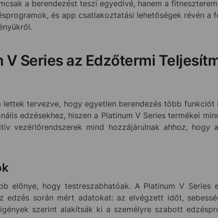
csak a berendezést teszi egyedivé, hanem a fitneszterem e
zésprogramok, és app csatlakoztatási lehetőségek révén a
ényükről.
 V Series az Edzőtermi Teljesít
a lettek tervezve, hogy egyetlen berendezés több funkciót 
nális edzésekhez, hiszen a Platinum V Series termékei minde
ntuitív vezérlőrendszerek mind hozzájárulnak ahhoz, hog
ok
előnye, hogy testreszabhatóak. A Platinum V Series esz
 edzés során mért adatokat: az elvégzett időt, sebesség
igények szerint alakítsák ki a személyre szabott edzéspro