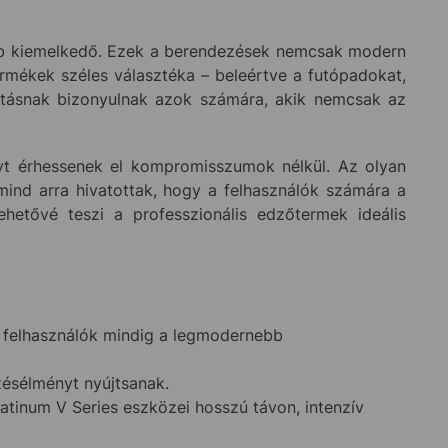
b kiemelkedő. Ezek a berendezések nemcsak modern
ermékek széles választéka – beleértve a futópadokat,
sztásnak bizonyulnak azok számára, akik nemcsak az
nyt érhessenek el kompromisszumok nélkül. Az olyan
ind arra hivatottak, hogy a felhasználók számára a
hetővé teszi a professzionális edzőtermek ideális
a felhasználók mindig a legmodernebb
zésélményt nyújtsanak.
latinum V Series eszközei hosszú távon, intenzív