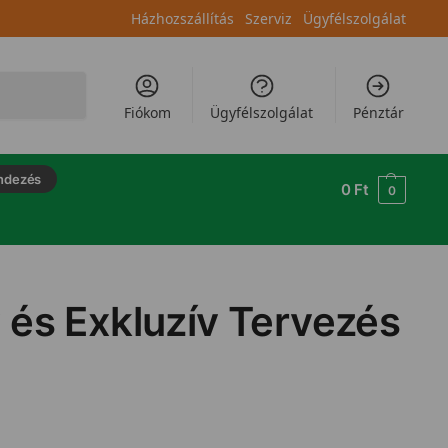
Házhozszállítás
Szerviz
Ügyfélszolgálat
Keresés
Fiókom
Ügyfélszolgálat
Pénztár
ndezés
0
Ft
0
y és Exkluzív Tervezés