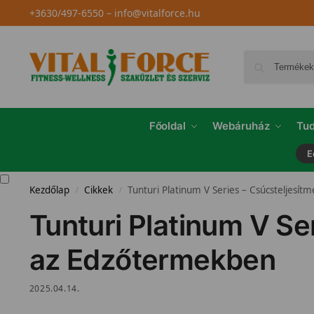
+3630/497-6550
–
info@vitalforce.hu
Főoldal
Webáruház
Tud
E
Kezdőlap
Cikkek
Tunturi Platinum V Series – Csúcsteljesí
/
/
Tunturi Platinum V Se
az Edzőtermekben
2025.04.14.