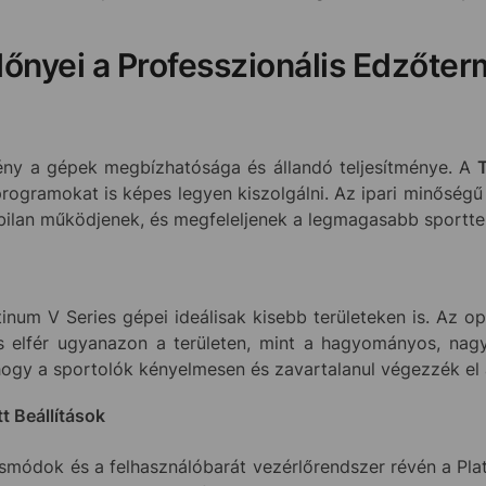
Előnyei a Professzionális Edzőt
ny a gépek megbízhatósága és állandó teljesítménye. A
programokat is képes legyen kiszolgálni. Az ipari minőség
abilan működjenek, és megfeleljenek a legmagasabb sportte
inum V Series gépei ideálisak kisebb területeken is. Az op
is elfér ugyanazon a területen, mint a hagyományos, n
hogy a sportolók kényelmesen és zavartalanul végezzék el 
 Beállítások
zésmódok és a felhasználóbarát vezérlőrendszer révén a Pl