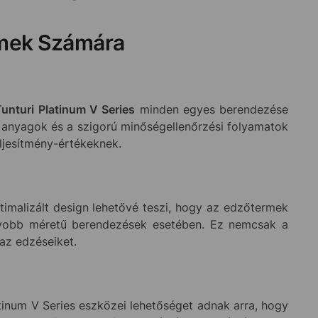
ermek Számára
Tunturi Platinum V Series
minden egyes berendezése
ű anyagok és a szigorú minőségellenőrzési folyamatok
ljesítmény-értékeknek.
timalizált design lehetővé teszi, hogy az edzőtermek
agyobb méretű berendezések esetében. Ez nemcsak a
az edzéseiket.
atinum V Series eszközei lehetőséget adnak arra, hogy