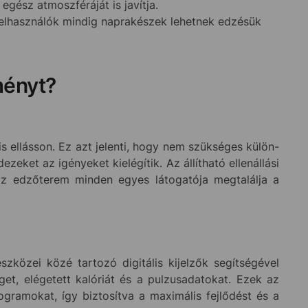
gész atmoszféráját is javítja.
 felhasználók mindig naprakészek lehetnek edzésük
ményt?
is ellásson. Ez azt jelenti, hogy nem szükséges külön-
zeket az igényeket kielégítik. Az állítható ellenállási
y az edzőterem minden egyes látogatója megtalálja a
közei közé tartozó digitális kijelzők segítségével
et, elégetett kalóriát és a pulzusadatokat. Ezek az
gramokat, így biztosítva a maximális fejlődést és a