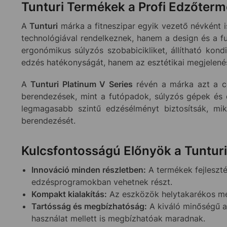
Tunturi Termékek a Profi Edzőter
A
Tunturi
márka a fitneszipar egyik vezető névként 
technológiával rendelkeznek, hanem a design és a fu
ergonómikus súlyzós szobabicikliket, állítható ko
edzés hatékonyságát, hanem az esztétikai megjelenést
A
Tunturi Platinum V Series
révén a márka azt a cé
berendezések, mint a futópadok, súlyzós gépek és 
legmagasabb szintű edzésélményt biztosítsák, mik
berendezését.
Kulcsfontosságú Előnyök a Tunturi
Innováció minden részletben:
A termékek fejleszté
edzésprogramokban vehetnek részt.
Kompakt kialakítás:
Az eszközök helytakarékos mér
Tartósság és megbízhatóság:
A kiváló minőségű an
használat mellett is megbízhatóak maradnak.