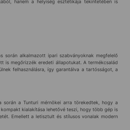
ból, hanem a helyiség esztétikája tekintetében is
 során alkalmazott ipari szabványoknak megfelelő
tt is megőrizzék eredeti állapotukat. A termékcsalád
nek felhasználásra, így garantálva a tartósságot, a
a során a Tunturi mérnökei arra törekedtek, hogy a
ompakt kialakítása lehetővé teszi, hogy több gép is
tét. Emellett a letisztult és stílusos vonalak modern