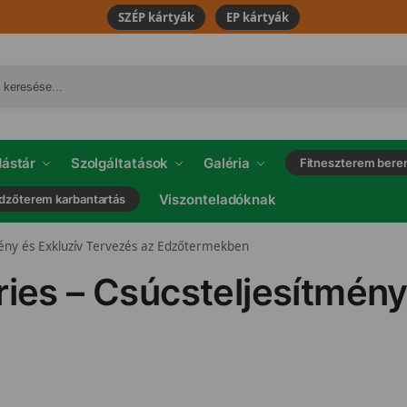
SZÉP kártyák
EP kártyák
ástár
Szolgáltatások
Galéria
Fitneszterem bere
Viszonteladóknak
dzőterem karbantartás
tmény és Exkluzív Tervezés az Edzőtermekben
ries – Csúcsteljesítmén