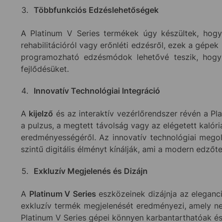
Többfunkciós Edzéslehetőségek
A Platinum V Series termékek úgy készültek, hogy 
rehabilitációról vagy erőnléti edzésről, ezek a gépek s
programozható edzésmódok lehetővé teszik, hogy a
fejlődésüket.
Innovatív Technológiai Integráció
A
kijelző
és az interaktív vezérlőrendszer révén a Pl
a pulzus, a megtett távolság vagy az elégetett kalór
eredményességéről. Az innovatív technológiai meg
szintű digitális élményt kínálják, ami a modern edzőt
Exkluzív Megjelenés és Dizájn
A
Platinum V Series
eszközeinek dizájnja az eleganci
exkluzív termék megjelenését eredményezi, amely ne
Platinum V Series gépei könnyen karbantarthatóak és