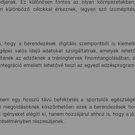
janak. Ez különösen fontos az olyan környezetekben, 
an különböző célokkal érkeznek, legyen szó izomépítésr
 hogy a berendezések digitális szempontból is kiemelk
gépei valós idejű adatokat szolgáltatnak, amelyek lehet
tenek az edzőknek a tréningtervek finomhangolásában, és
lis integráció emellett lehetővé teszi az egyedi edzésprog
m egy hosszú távú befektetés a sportolók egészségébe
i megoldásoknak köszönhetően ezek a berendezések hossz
igényeket elégíti ki, hanem hozzájárul ahhoz is, hogy a 
zésélményben részesüljenek.