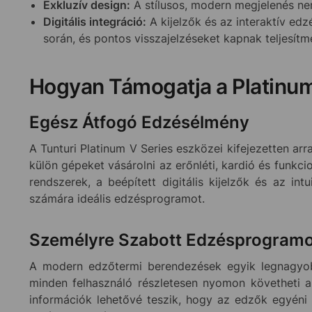
Exkluzív design:
A stílusos, modern megjelenés nem
Digitális integráció:
A kijelzők és az interaktív ed
során, és pontos visszajelzéseket kapnak teljesítm
Hogyan Támogatja a Platinum
Egész Átfogó Edzésélmény
A Tunturi Platinum V Series eszközei kifejezetten arr
külön gépeket vásárolni az erőnléti, kardió és funkcio
rendszerek, a beépített digitális kijelzők és az i
számára ideális edzésprogramot.
Személyre Szabott Edzésprogram
A modern edzőtermi berendezések egyik legnagyobb 
minden felhasználó részletesen nyomon követheti az
információk lehetővé teszik, hogy az edzők egyéni 