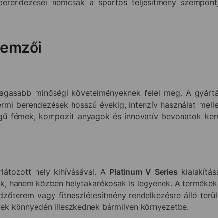
 berendezései nemcsak a sportos teljesítmény szempontjá
lemzői
asabb minőségi követelményeknek felel meg. A gyártás
rmi berendezések hosszú évekig, intenzív használat melle
gű fémek, kompozit anyagok és innovatív bevonatok kerül
átozott hely kihívásával. A
Platinum V Series
kialakítás
k, hanem közben helytakarékosak is legyenek. A termékek k
edzőterem vagy fitneszlétesítmény rendelkezésre álló terüle
ek könnyedén illeszkednek bármilyen környezetbe.