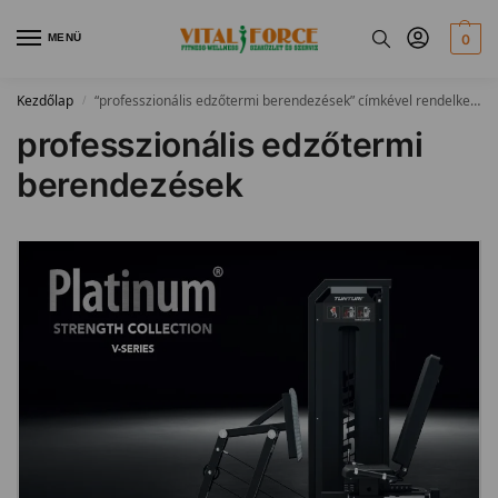
MENÜ
0
Kezdőlap
“professzionális edzőtermi berendezések” címkével rendelkező bejegyzések
/
professzionális edzőtermi
berendezések