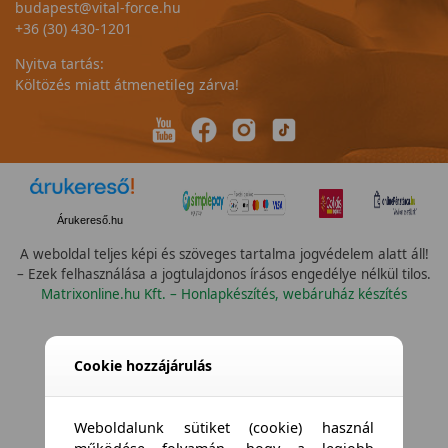
budapest@vital-force.hu
+36 (30) 430-1201
Nyitva tartás:
Költözés miatt átmenetileg zárva!
Árukereső.hu
A weboldal teljes képi és szöveges tartalma jogvédelem alatt áll!
– Ezek felhasználása a jogtulajdonos írásos engedélye nélkül tilos.
Matrixonline.hu Kft. – Honlapkészítés, webáruház készítés
Cookie hozzájárulás
Weboldalunk sütiket (cookie) használ