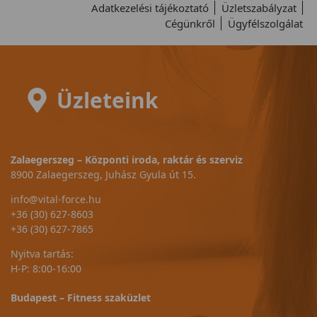
Adatkezelési tájékoztató
Üzletszabályzat
Cégünkről
Ügyfélszolgálat
Üzleteink
Zalaegerszeg – Központi iroda, raktár és szerviz
8900 Zalaegerszeg, Juhász Gyula út 15.
info@vital-force.hu
+36 (30) 627-8603
+36 (30) 627-7865
Nyitva tartás:
H-P: 8:00-16:00
Budapest – Fitness szaküzlet