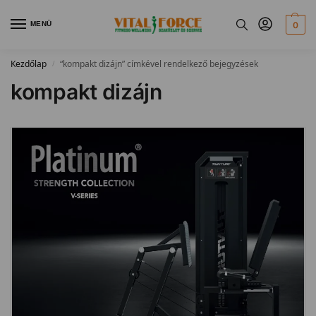
MENÜ
0
Kezdőlap
“kompakt dizájn” címkével rendelkező bejegyzések
/
kompakt dizájn