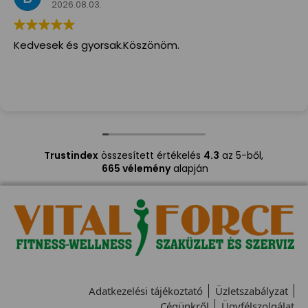
2026.08.03.
Kedvesek és gyorsak.Köszönöm.
Trustindex
összesített értékelés
4.3
az 5-ből,
665 vélemény
alapján
Adatkezelési tájékoztató
Üzletszabályzat
Cégünkről
Ügyfélszolgálat