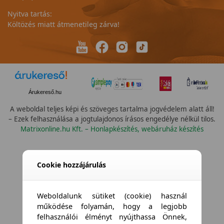
Nyitva tartás:
Költözés miatt átmenetileg zárva!
Árukereső.hu
A weboldal teljes képi és szöveges tartalma jogvédelem alatt áll!
– Ezek felhasználása a jogtulajdonos írásos engedélye nélkül tilos.
Matrixonline.hu Kft. – Honlapkészítés, webáruház készítés
Cookie hozzájárulás
Weboldalunk sütiket (cookie) használ
működése folyamán, hogy a legjobb
felhasználói élményt nyújthassa Önnek,