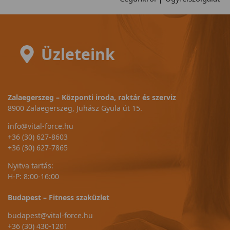
Üzleteink
Zalaegerszeg – Központi iroda, raktár és szerviz
8900 Zalaegerszeg, Juhász Gyula út 15.
info@vital-force.hu
+36 (30) 627-8603
+36 (30) 627-7865
Nyitva tartás:
H-P: 8:00-16:00
Budapest – Fitness szaküzlet
budapest@vital-force.hu
+36 (30) 430-1201