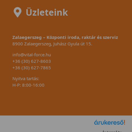
Üzleteink
Zalaegerszeg – Központi iroda, raktár és szerviz
8900 Zalaegerszeg, Juhász Gyula út 15.
info@vital-force.hu
+36 (30) 627-8603
+36 (30) 627-7865
Nyitva tartás:
H-P: 8:00-16:00