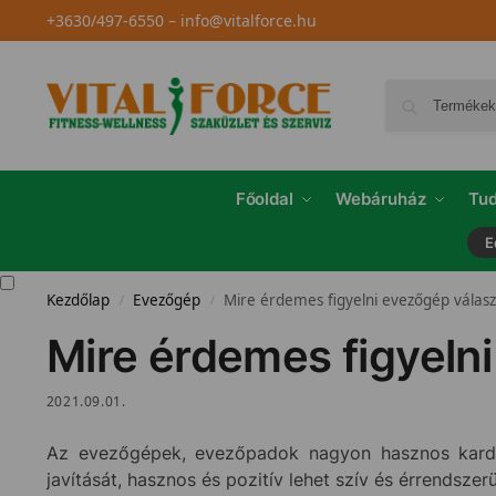
+3630/497-6550
–
info@vitalforce.hu
Főoldal
Webáruház
Tud
E
Kezdőlap
Evezőgép
Mire érdemes figyelni evezőgép válasz
/
/
Mire érdemes figyeln
2021.09.01.
Az evezőgépek, evezőpadok nagyon hasznos kardió 
javítását, hasznos és pozitív lehet szív és érrendsze