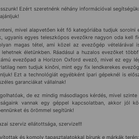
sszunk! Ezért szeretnénk néhány információval segítségük
ajánljuk!
eni, mivel alapvetően két fő kategóriába tudjuk sorolni 
k, ugyanis egyes teleszkópos evezőkre nagyon oda kell f
yan magas tétel, ami közel az evezőgép vételárával is v
 lehetnek életünkben. Ráadásul a huzalos evezőket többf
számú evezőpad a Horizon Oxford evező, mivel ez egy lége
rlatilag nem tudjuk kinőni, mint egy fix lendkerekes evező
nljuk! Ezt a technológiát egyébként ipari gépeknél is elős
zéles garanciákat vállalnak!
olhatóak, de ez mindig másodlagos kérdés, mivel szinte 
ánságaink vannak egy géppel kapcsolatban, akkor jól kö
 bennünket és örömmel segítünk!
i szerviz ellátottsága, szervize!!!
yítottak és komoly tapasztalatokkal bírunk e márkák terén: