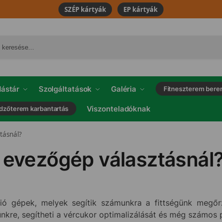
SZÉP kártyák
EP kártyák
ástár
Szolgáltatások
Galéria
Fitneszterem bere
Viszonteladóknak
dzőterem karbantartás
tásnál?
i evezőgép választásnál
gépek, melyek segítik számunkra a fittségünk megőrzé
rünkre, segítheti a vércukor optimalizálását és még számos p