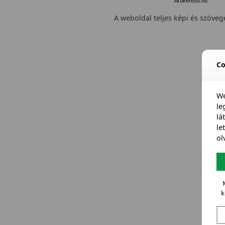
Árukereső.hu
A weboldal teljes képi és szövege
Co
We
l
lá
le
ol
k