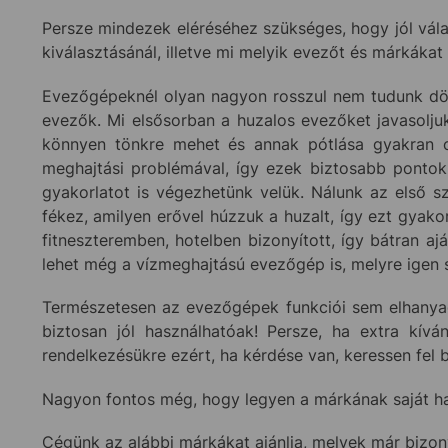
Persze mindezek eléréséhez szükséges, hogy jól vála
kiválasztásánál, illetve mi melyik evezőt és márkákat 
Evezőgépeknél olyan nagyon rosszul nem tudunk dönt
evezők. Mi elsősorban a huzalos evezőket javasolju
könnyen tönkre mehet és annak pótlása gyakran ol
meghajtási problémával, így ezek biztosabb pontok
gyakorlatot is végezhetünk velük. Nálunk az első 
fékez, amilyen erővel húzzuk a huzalt, így ezt gyako
fitneszteremben, hotelben bizonyított, így bátran ajá
lehet még a vízmeghajtású evezőgép is, melyre igen s
Természetesen az evezőgépek funkciói sem elhanyag
biztosan jól használhatóak! Persze, ha extra kív
rendelkezésükre ezért, ha kérdése van, keressen fel
Nagyon fontos még, hogy legyen a márkának saját haza
Cégünk az alábbi márkákat ajánlja, melyek már bizon