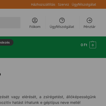
Házhozszállítás
Szerviz
Ügyfélszolgálat
Keresés
Fiókom
Ügyfélszolgálat
Pénztár
ndezés
0
Ft
0
?
sét vagy elérését, a zsírégetést, állóképességünk
ozitív hatást írhatunk e géptípus neve mellé!