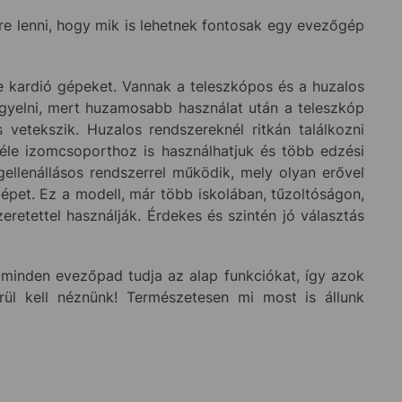
re lenni, hogy mik is lehetnek fontosak egy evezőgép
e kardió gépeket. Vannak a teleszkópos és a huzalos
igyelni, mert huzamosabb használat után a teleszkóp
etekszik. Huzalos rendszereknél ritkán találkozni
éle izomcsoporthoz is használhatjuk és több edzési
llenállásos rendszerrel működik, mely olyan erővel
gépet. Ez a modell, már több iskolában, tűzoltóságon,
zeretettel használják. Érdekes és szintén jó választás
minden evezőpad tudja az alap funkciókat, így azok
rül kell néznünk! Természetesen mi most is állunk