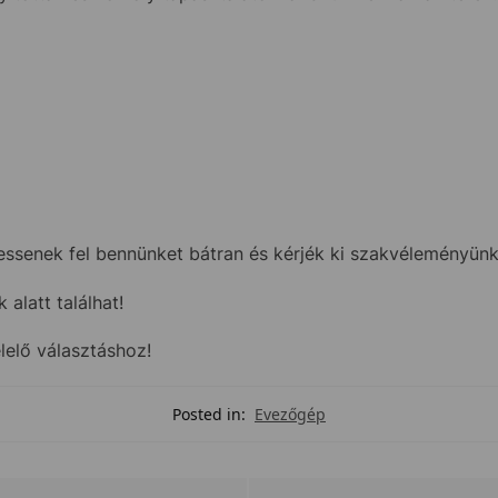
senek fel bennünket bátran és kérjék ki szakvéleményünke
alatt találhat!
lelő választáshoz!
Posted in:
Evezőgép