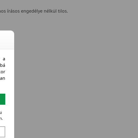
nos írásos engedélye nélkül tilos.
y a
bá
kor
an
i
n.