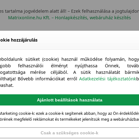
s tartalma jogvédelem alatt áll! – Ezek felhasználása a jogtulajdo
Matrixonline.hu Kft. – Honlapkészítés, webáruház készítés
okie hozzájárulás
boldalunk sütiket (cookie) használ működése folyamán, hog
egjobb felhasználói élményt nyújthassa Önnek, továb
togatottsága mérése céljából. A sütik használatát bármi
tilthatja! Bővebb információkat erről
Adatkezelési tájékoztatónk
b
vashat.
Ajánlott beállítások használata
Marketing cookie-k: ezek a cookie-k segítenek abban, hogy az Ön érdeklődés
örének megfelelő reklámokat és termékeket jelenítsük meg a webáruházba
Csak a szükséges cookie-k