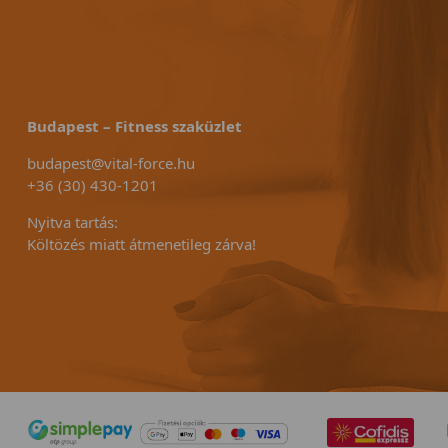
Budapest – Fitness szaküzlet
budapest@vital-force.hu
+36 (30) 430-1201
Nyitva tartás:
Költözés miatt átmenetileg zárva!