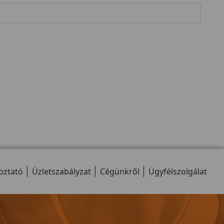
oztató
Üzletszabályzat
Cégünkről
Ügyfélszolgálat