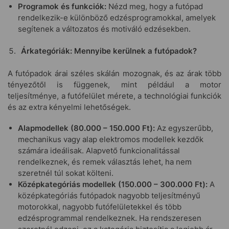
Programok és funkciók:
Nézd meg, hogy a futópad
rendelkezik-e különböző edzésprogramokkal, amelyek
segítenek a változatos és motiváló edzésekben.
Árkategóriák: Mennyibe kerülnek a futópadok?
A futópadok árai széles skálán mozognak, és az árak több
tényezőtől is függenek, mint például a motor
teljesítménye, a futófelület mérete, a technológiai funkciók
és az extra kényelmi lehetőségek.
Alapmodellek (80.000 – 150.000 Ft):
Az egyszerűbb,
mechanikus vagy alap elektromos modellek kezdők
számára ideálisak. Alapvető funkcionalitással
rendelkeznek, és remek választás lehet, ha nem
szeretnél túl sokat költeni.
Középkategóriás modellek (150.000 – 300.000 Ft):
A
középkategóriás futópadok nagyobb teljesítményű
motorokkal, nagyobb futófelületekkel és több
edzésprogrammal rendelkeznek. Ha rendszeresen