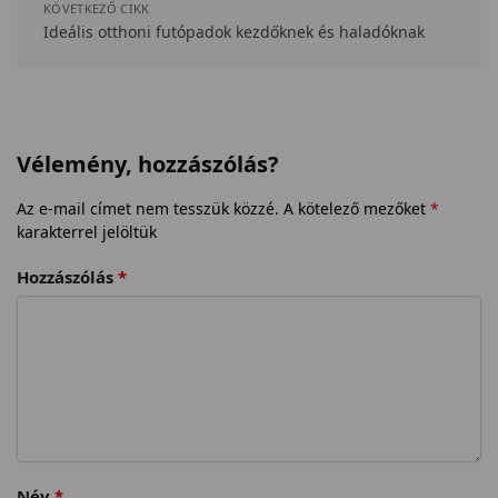
KÖVETKEZŐ CIKK
Ideális otthoni futópadok kezdőknek és haladóknak
Vélemény, hozzászólás?
Az e-mail címet nem tesszük közzé.
A kötelező mezőket
*
karakterrel jelöltük
Hozzászólás
*
Név
*