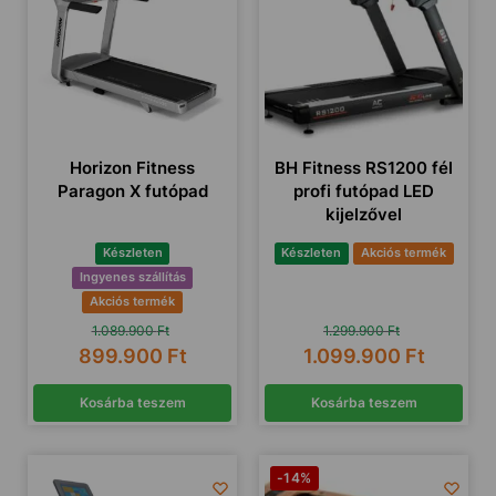
Horizon Fitness
BH Fitness RS1200 fél
Paragon X futópad
profi futópad LED
kijelzővel
Készleten
Készleten
Akciós termék
Ingyenes szállítás
Akciós termék
1.089.900
Ft
1.299.900
Ft
899.900
Ft
1.099.900
Ft
Kosárba teszem
Kosárba teszem
-14%