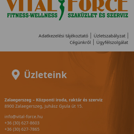
Adatkezelési tájékoztató
Üzletszabályzat
Cégünkről
Ügyfélszolgálat
Üzleteink
Zalaegerszeg – Központi iroda, raktár és szerviz
8900 Zalaegerszeg, Juhász Gyula út 15.
info@vital-force.hu
+36 (30) 627-8603
+36 (30) 627-7865