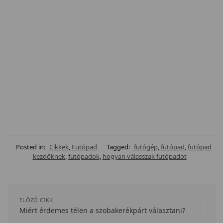
Posted in:
Cikkek
,
Futópad
Tagged:
futógép
,
futópad
,
futópad
kezdőknek
,
futópadok
,
hogyan válasszak futópadot
ELŐZŐ CIKK
Miért érdemes télen a szobakerékpárt választani?