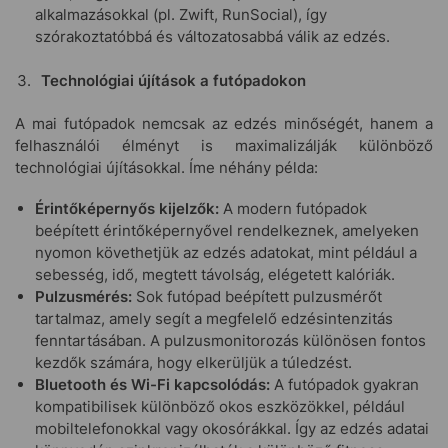
alkalmazásokkal (pl. Zwift, RunSocial), így
szórakoztatóbbá és változatosabbá válik az edzés.
Technológiai újítások a futópadokon
A mai futópadok nemcsak az edzés minőségét, hanem a
felhasználói élményt is maximalizálják különböző
technológiai újításokkal. Íme néhány példa:
Érintőképernyős kijelzők:
A modern futópadok
beépített érintőképernyővel rendelkeznek, amelyeken
nyomon követhetjük az edzés adatokat, mint például a
sebesség, idő, megtett távolság, elégetett kalóriák.
Pulzusmérés:
Sok futópad beépített pulzusmérőt
tartalmaz, amely segít a megfelelő edzésintenzitás
fenntartásában. A pulzusmonitorozás különösen fontos
kezdők számára, hogy elkerüljük a túledzést.
Bluetooth és Wi-Fi kapcsolódás:
A futópadok gyakran
kompatibilisek különböző okos eszközökkel, például
mobiltelefonokkal vagy okosórákkal. Így az edzés adatai