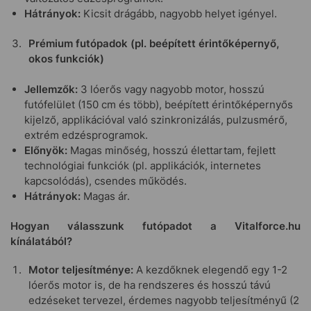
Hátrányok:
Kicsit drágább, nagyobb helyet igényel.
Prémium futópadok (pl. beépített érintőképernyő,
okos funkciók)
Jellemzők:
3 lóerős vagy nagyobb motor, hosszú
futófelület (150 cm és több), beépített érintőképernyős
kijelző, applikációval való szinkronizálás, pulzusmérő,
extrém edzésprogramok.
Előnyök:
Magas minőség, hosszú élettartam, fejlett
technológiai funkciók (pl. applikációk, internetes
kapcsolódás), csendes működés.
Hátrányok:
Magas ár.
Hogyan válasszunk futópadot a Vitalforce.hu
kínálatából?
Motor teljesítménye:
A kezdőknek elegendő egy 1-2
lóerős motor is, de ha rendszeres és hosszú távú
edzéseket tervezel, érdemes nagyobb teljesítményű (2