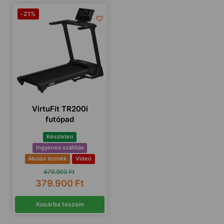
-21%
VirtuFit TR200i
futópad
Készleten
Ingyenes szállítás
Akciós termék
Videó
479.900
Ft
379.900
Ft
Kosárba teszem