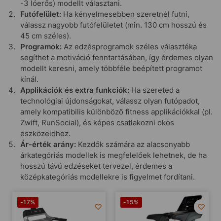
-3 lóerős) modellt választani.
Futófelület:
Ha kényelmesebben szeretnél futni,
válassz nagyobb futófelületet (min. 130 cm hosszú és
45 cm széles).
Programok:
Az edzésprogramok széles választéka
segíthet a motiváció fenntartásában, így érdemes olyan
modellt keresni, amely többféle beépített programot
kínál.
Applikációk és extra funkciók:
Ha szereted a
technológiai újdonságokat, válassz olyan futópadot,
amely kompatibilis különböző fitness applikációkkal (pl.
Zwift, RunSocial), és képes csatlakozni okos
eszközeidhez.
Ár-érték arány:
Kezdők számára az alacsonyabb
árkategóriás modellek is megfelelőek lehetnek, de ha
hosszú távú edzéseket tervezel, érdemes a
középkategóriás modellekre is figyelmet fordítani.
-17%
-15%