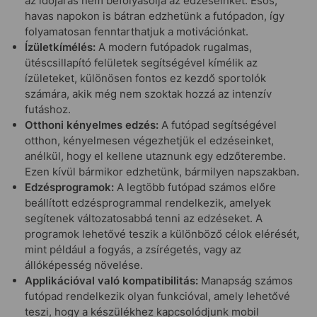
az időjárás nem befolyásolja az edzéseinket. Esős,
havas napokon is bátran edzhetünk a futópadon, így
folyamatosan fenntarthatjuk a motivációnkat.
Ízületkímélés:
A modern futópadok rugalmas,
ütéscsillapító felületek segítségével kímélik az
ízületeket, különösen fontos ez kezdő sportolók
számára, akik még nem szoktak hozzá az intenzív
futáshoz.
Otthoni kényelmes edzés:
A futópad segítségével
otthon, kényelmesen végezhetjük el edzéseinket,
anélkül, hogy el kellene utaznunk egy edzőterembe.
Ezen kívül bármikor edzhetünk, bármilyen napszakban.
Edzésprogramok:
A legtöbb futópad számos előre
beállított edzésprogrammal rendelkezik, amelyek
segítenek változatosabbá tenni az edzéseket. A
programok lehetővé teszik a különböző célok elérését,
mint például a fogyás, a zsírégetés, vagy az
állóképesség növelése.
Applikációval való kompatibilitás:
Manapság számos
futópad rendelkezik olyan funkcióval, amely lehetővé
teszi, hogy a készülékhez kapcsolódjunk mobil