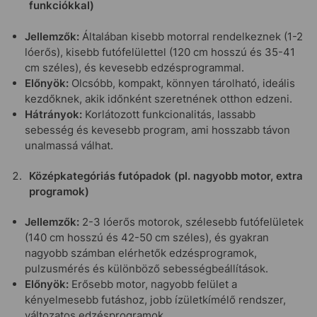
funkciókkal)
Jellemzők:
Általában kisebb motorral rendelkeznek (1-2
lóerős), kisebb futófelülettel (120 cm hosszú és 35-41
cm széles), és kevesebb edzésprogrammal.
Előnyök:
Olcsóbb, kompakt, könnyen tárolható, ideális
kezdőknek, akik időnként szeretnének otthon edzeni.
Hátrányok:
Korlátozott funkcionalitás, lassabb
sebesség és kevesebb program, ami hosszabb távon
unalmassá válhat.
Középkategóriás futópadok (pl. nagyobb motor, extra
programok)
Jellemzők:
2-3 lóerős motorok, szélesebb futófelületek
(140 cm hosszú és 42-50 cm széles), és gyakran
nagyobb számban elérhetők edzésprogramok,
pulzusmérés és különböző sebességbeállítások.
Előnyök:
Erősebb motor, nagyobb felület a
kényelmesebb futáshoz, jobb ízületkímélő rendszer,
változatos edzésprogramok.