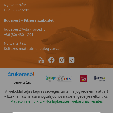
Nyitva tartás:
H-P: 8:00-16:00
Budapest – Fitness szaküzlet
budapest@vital-force.hu
+36 (30) 430-1201
Nyitva tartás:
Költözés miatt átmenetileg zárva!
Árukereső.hu
A weboldal teljes képi és szöveges tartalma jogvédelem alatt áll!
– Ezek felhasználása a jogtulajdonos írásos engedélye nélkül tilos.
Matrixonline.hu Kft. – Honlapkészítés, webáruház készítés