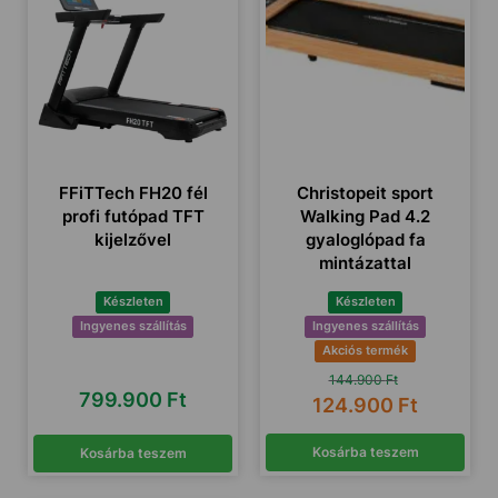
FFiTTech FH20 fél
Christopeit sport
profi futópad TFT
Walking Pad 4.2
kijelzővel
gyaloglópad fa
mintázattal
Készleten
Készleten
Ingyenes szállítás
Ingyenes szállítás
Akciós termék
144.900
Ft
799.900
Ft
124.900
Ft
Kosárba teszem
Kosárba teszem