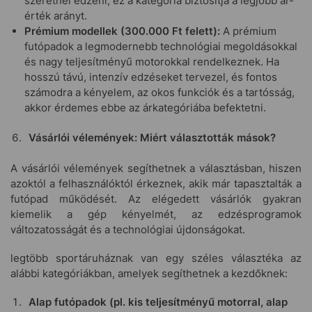
szeretnél edzeni, ez a kategória biztosítja a legjobb ár-
érték arányt.
Prémium modellek (300.000 Ft felett):
A prémium
futópadok a legmodernebb technológiai megoldásokkal
és nagy teljesítményű motorokkal rendelkeznek. Ha
hosszú távú, intenzív edzéseket tervezel, és fontos
számodra a kényelem, az okos funkciók és a tartósság,
akkor érdemes ebbe az árkategóriába befektetni.
Vásárlói vélemények: Miért választották mások?
A vásárlói vélemények segíthetnek a választásban, hiszen
azoktól a felhasználóktól érkeznek, akik már tapasztalták a
futópad működését. Az elégedett vásárlók gyakran
kiemelik a gép kényelmét, az edzésprogramok
változatosságát és a technológiai újdonságokat.
legtöbb sportáruháznak van egy széles választéka az
alábbi kategóriákban, amelyek segíthetnek a kezdőknek:
Alap futópadok (pl. kis teljesítményű motorral, alap