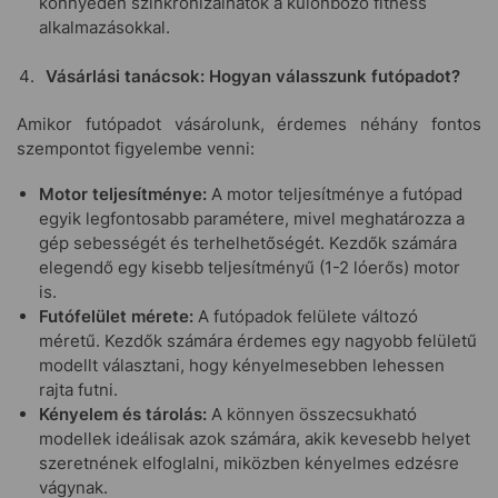
könnyedén szinkronizálhatók a különböző fitness
alkalmazásokkal.
Vásárlási tanácsok: Hogyan válasszunk futópadot?
Amikor futópadot vásárolunk, érdemes néhány fontos
szempontot figyelembe venni:
Motor teljesítménye:
A motor teljesítménye a futópad
egyik legfontosabb paramétere, mivel meghatározza a
gép sebességét és terhelhetőségét. Kezdők számára
elegendő egy kisebb teljesítményű (1-2 lóerős) motor
is.
Futófelület mérete:
A futópadok felülete változó
méretű. Kezdők számára érdemes egy nagyobb felületű
modellt választani, hogy kényelmesebben lehessen
rajta futni.
Kényelem és tárolás:
A könnyen összecsukható
modellek ideálisak azok számára, akik kevesebb helyet
szeretnének elfoglalni, miközben kényelmes edzésre
vágynak.