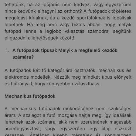
tehetünk, ha az időjárás nem kedvez, vagy egyszerűen
nincs kedvünk elhagyni az otthont? A futópadok tökéletes
megoldást kínálnak, és a kezdő sportolóknak is ideálisak
lehetnek. Ha még nem vagy biztos abban, hogy melyik
futópad lenne a legjobb választás számodra, segítünk
eligazodni a lehetőségek között!
A futópadok típusai: Melyik a megfelelő kezdők
számára?
A futópadok két fő kategóriára oszthatók: mechanikus és
elektromos modellek. Nézzük meg mindkét típus előnyeit
és hátrányait, hogy könnyebben választhass.
Mechanikus futópadok
A mechanikus futópadok működéséhez nem szükséges
áram. A szalagot a futó mozgása hajtja meg, így ideálisak
lehetnek azok számára, akik nem szeretnének magasabb
áramfogyasztást, vagy egyszerűen egy alap eszközt
keresnek. Általában kisebb méretűek és könnyebben