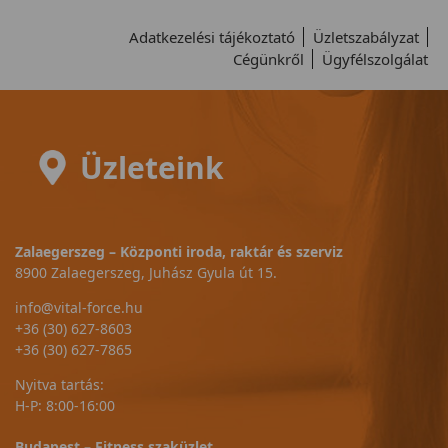
Adatkezelési tájékoztató
Üzletszabályzat
Cégünkről
Ügyfélszolgálat
Üzleteink
Zalaegerszeg – Központi iroda, raktár és szerviz
8900 Zalaegerszeg, Juhász Gyula út 15.
info@vital-force.hu
+36 (30) 627-8603
+36 (30) 627-7865
Nyitva tartás:
H-P: 8:00-16:00
Budapest – Fitness szaküzlet