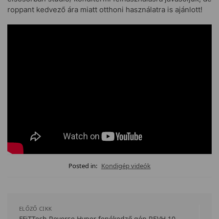
roppant kedvező ára miatt otthoni használatra is ajánlott!
Posted in:
Kondigép videók
ELŐZŐ CIKK
FFiTTech Reverse Hyper fenékedző gép REVH 10