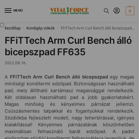
MENÜ
0
Kezdőlap
Kondigép videók
FFiTTech Arm Curl Bench álló bicepszpad FF635
/
/
FFiTTech Arm Curl Bench álló
bicepszpad FF635
2022.08.16.
A
FFiTTech Arm Curl Bench álló bicepszpad
egy magas
minőségi konditermi edzőpad. Biztonságosan használható
pad, mely állítható kartámasz magassággal rendelkezik.
Két oldalasan használható pad a jobb gyakorlatokért.
Magas minőség és kényelmes párnázat jellemzi.
Csúszásmentes talpakkal és fogantyúkkal rendelkezik.
Stúdiókba fejlesztett modell, nagy teherbírással, igényes
kialakítással! Kényelmes párnázatának köszönhetően
maximálisan felhasználó barát edzőpad. A padot
elsősorban stúdió/ konditermi felhasználásra javasoljuk, de