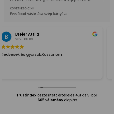
KÖVETKEZŐ CIKK
Evezőpad vásárlása szép kártyával
Éva Hordósné
2026.08.02.
Nagyon Szuper! Amit rendeltem,2 nap és már itt is
volt! Nagyon Köszönöm!( Ilyen hamar még nem
kaptam megsemmit sem!) Szivből ajánlom
mindenkinek,a Futár is irtó kedves és Segitőkész
volt!
Trustindex
összesített értékelés
4.3
az 5-ből,
665 vélemény
alapján