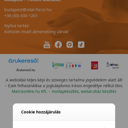
budapest@vital-force.hu
+36 (30) 430-1201
Nyitva tartás:
Költözés miatt átmenetileg zárva!
Árukereső.hu
A weboldal teljes képi és szöveges tartalma jogvédelem alatt áll!
– Ezek felhasználása a jogtulajdonos írásos engedélye nélkül tilos.
Matrixonline.hu Kft. – Honlapkészítés, webáruház készítés
Cookie hozzájárulás