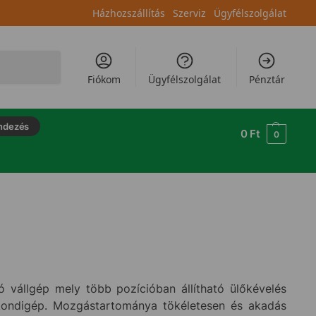
Házhozszállítás
Szerviz
Ügyfélszolgálat
Keresés
Fiókom
Ügyfélszolgálat
Pénztár
ndezés
0
Ft
0
vállgép mely több pozícióban állítható ülőkévelés
 kondigép. Mozgástartománya tökéletesen és akadás