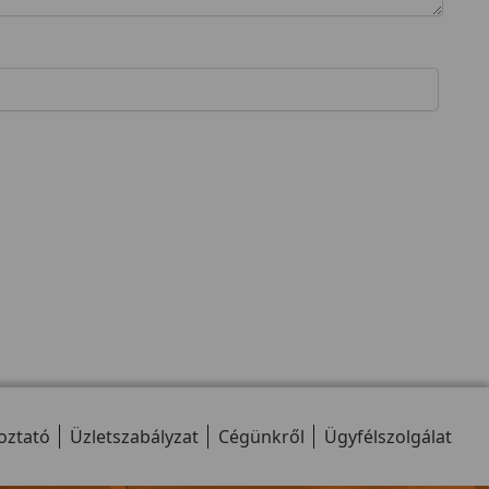
oztató
Üzletszabályzat
Cégünkről
Ügyfélszolgálat