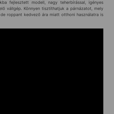
ba fejlesztett modell, nagy teherbírással, igényes
lő vállgép. Könnyen tisztíthatjuk a párnázatot, mely
, de roppant kedvező ára miatt otthoni használatra is