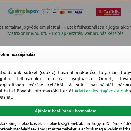
s tartalma jogvédelem alatt áll! – Ezek felhasználása a jogtulajdo
Matrixonline.hu Kft. – Honlapkészítés, webáruház készítés
okie hozzájárulás
boldalunk sütiket (cookie) használ működése folyamán, hog
egjobb felhasználói élményt nyújthassa Önnek, továb
togatottsága mérése céljából. A sütik használatát bármi
tilthatja! Bővebb információkat erről
Adatkezelési tájékoztatónk
b
vashat.
Ajánlott beállítások használata
Marketing cookie-k: ezek a cookie-k segítenek abban, hogy az Ön érdeklődés
örének megfelelő reklámokat és termékeket jelenítsük meg a webáruházba