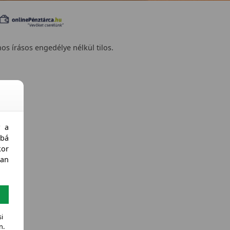
nos írásos engedélye nélkül tilos.
y a
bá
kor
an
i
n.