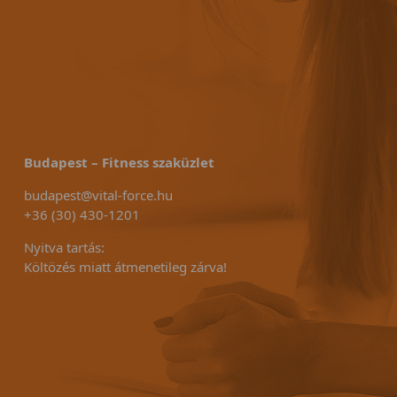
Budapest – Fitness szaküzlet
budapest@vital-force.hu
+36 (30) 430-1201
Nyitva tartás:
Költözés miatt átmenetileg zárva!