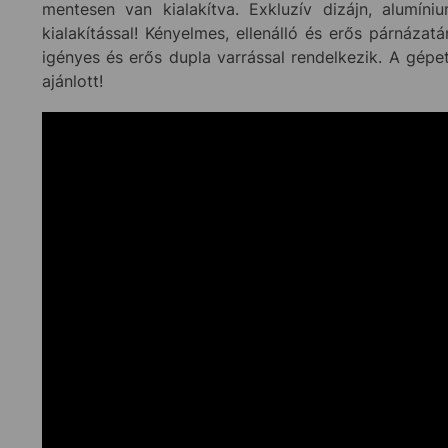
mentesen van kialakítva. Exkluzív dizájn, alumíni
kialakítással! Kényelmes, ellenálló és erős párnáza
igényes és erős dupla varrással rendelkezik. A gépet
ajánlott!