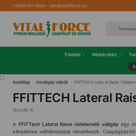
+3630/497-6550
–
info@vitalforce.hu
Főoldal
Webáruház
Tud
E
Kezdőlap
Kondigép videók
FFITTECH Lateral Raise Oldalem
/
/
FFITTECH Lateral Rai
2022.08.16.
A
FFiTTech Lateral Raise oldalemelő vállgép
egy ma
kényelmes válltámasszal rendelkezik. Csapágyazot