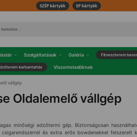
SZÉP kártyák
EP kártyák
ástár
Szolgáltatások
Galéria
Fitneszterem bere
Viszonteladóknak
dzőterem karbantartás
elő vállgép
se Oldalemelő vállgép
gas minőségi edzőtermi gép. Biztonságosan használható 
t csigarendszerrel és extra erős bowdenekkel felszerelt