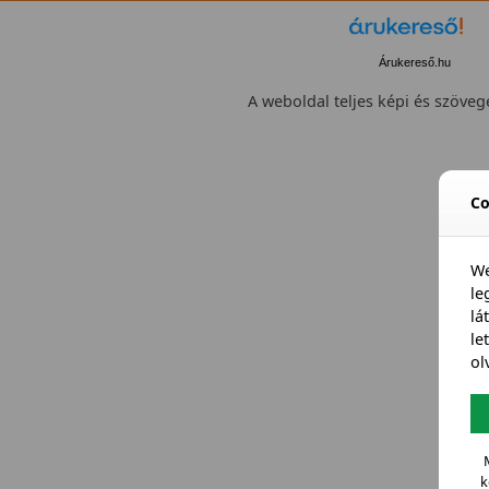
Árukereső.hu
A weboldal teljes képi és szövege
Co
We
l
lá
le
ol
k