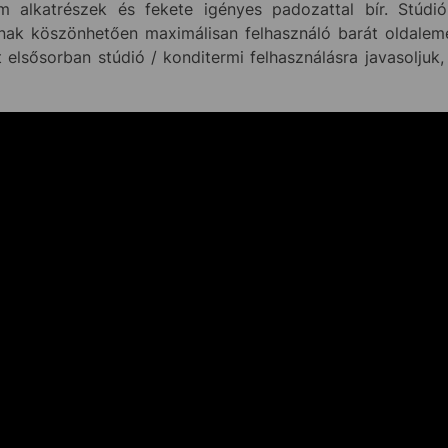
um alkatrészek és fekete igényes padozattal bír. Stúdiók
tának köszönhetően maximálisan felhasználó barát oldaleme
 elsősorban stúdió / konditermi felhasználásra javasoljuk