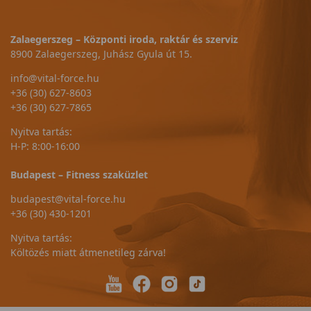
Zalaegerszeg – Központi iroda, raktár és szerviz
8900 Zalaegerszeg, Juhász Gyula út 15.
info@vital-force.hu
+36 (30) 627-8603
+36 (30) 627-7865
Nyitva tartás:
H-P: 8:00-16:00
Budapest – Fitness szaküzlet
budapest@vital-force.hu
+36 (30) 430-1201
Nyitva tartás:
Költözés miatt átmenetileg zárva!