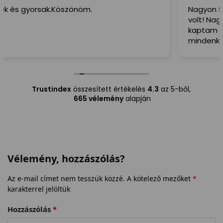
Nagyon Szuper! Amit rendeltem,2 nap és már itt is
volt! Nagyon Köszönöm!( Ilyen hamar még nem
kaptam megsemmit sem!) Szivből ajánlom
mindenkinek,a Futár is irtó kedves és Segitőkész
volt!
Trustindex
összesített értékelés
4.3
az 5-ből,
665 vélemény
alapján
Vélemény, hozzászólás?
Az e-mail címet nem tesszük közzé.
A kötelező mezőket
*
karakterrel jelöltük
Hozzászólás
*