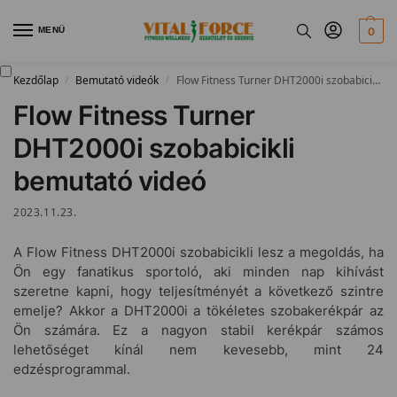
MENÜ
0
Kezdőlap
Bemutató videók
Flow Fitness Turner DHT2000i szobabicikli bemutató videó
/
/
Flow Fitness Turner
DHT2000i szobabicikli
bemutató videó
2023.11.23.
A Flow Fitness DHT2000i szobabicikli lesz a megoldás, ha
Ön egy fanatikus sportoló, aki minden nap kihívást
szeretne kapni, hogy teljesítményét a következő szintre
emelje? Akkor a DHT2000i a tökéletes szobakerékpár az
Ön számára. Ez a nagyon stabil kerékpár számos
lehetőséget kínál nem kevesebb, mint 24
edzésprogrammal.