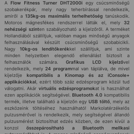
A
Flow Fitness Turner DHT2000i
egy csúcsminőségű
szobakerékpár, mely nagy teherbírással rendelkezik,
amiről a
135kg-os maximális terhelhetőség
tanúskodik.
Motoros mágnesfékes rendszerrel látták el, mely
32
nehézségi szint
en szabályozható a kijelzőről. A terméket
Hollandiából szállítjuk, valóban magas minőségű anyagok
felhasználásával készült csúcsminőségű szobabicikli.
Nagy
10kg-os lendítőkerék
kel szállítjuk, ami szinte
minden helyzetben elegendő ellenállást biztosít a
felhasználók számára.
Grafikus LCD kijelző
vel
rendelkezik, mely
24 program
mal van táplálva, de mivel
kijelzője
kompatibilis a Kinomap és az iConsole+
applikációkkal
, ezért több száz edzésprogram közül tud
válogatni. Akár
virtuális edzésprogramok
at is használhat
ezen applikációk segítségével.
Bluetooth 4.0
kompatibilis
termék, illetve található a kijelzőn egy
USB töltő
, mely az
eszközeink töltéséhez használható! Markolatérzékelős
pulzusmérővel is rendelkezik, mely segítségével állandó
pulzusmérést biztosíthat edzés közben, de ezen kívül a
konzol
összepárosítható a Bluetooth mellkasi