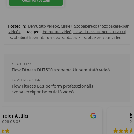
Kosárba teszem
Posted in:
Bemutató videók
,
Cikkek
,
Szobakerékpár
,
Szobakerékpár
videók
Tagged:
bemutató videó
,
Flow Fitness Turner DHT2000i
szobabicikli bemutató videó
,
szobabicikli
,
szobakerékpár
,
videó
ELŐZŐ CIKK
Flow Fitness DHT500 szobabicikli bemutató videó
KÖVETKEZŐ CIKK
Flow Fitness B5s perform professzionális
szobakerékpár bemutató videó
Éva Hordósné
2026.08.02.