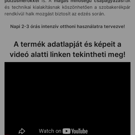
pulzusmérőkkel
is. A
magas minőségű csapágyazás
nak
és technikai kialakításnak köszönhetően a szobakerékpár
rendkívül halk mozgást biztosít az edzés során.
Napi 2-3 órás intenzív otthoni használatra tervezve!
A termék adatlapját és képeit a
videó alatti linken tekintheti meg!