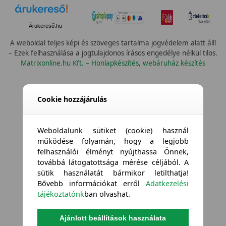
Árukereső.hu
A weboldal teljes képi és szöveges tartalma jogvédelem alatt áll!
– Ezek felhasználása a jogtulajdonos írásos engedélye nélkül tilos.
Matrixonline.hu Kft. – Honlapkészítés, webáruház készítés
Cookie hozzájárulás
Weboldalunk sütiket (cookie) használ
működése folyamán, hogy a legjobb
felhasználói élményt nyújthassa Önnek,
továbbá látogatottsága mérése céljából. A
sütik használatát bármikor letilthatja!
Bővebb információkat erről
Adatkezelési
tájékoztatónk
ban olvashat.
Ajánlott beállítások használata