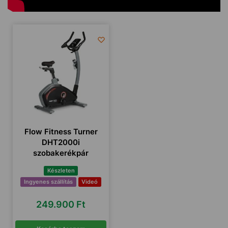
Flow Fitness Turner
DHT2000i
szobakerékpár
Készleten
Ingyenes szállítás
Videó
249.900
Ft