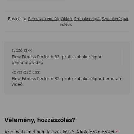
Posted in:
Bemutató videók
,
Cikkek
,
Szobakerékpár
,
Szobakerékpár
videók
ELŐZŐ CIKK
Flow Fitness Perform B3i profi szobakerékpár
bemutató videó
KÖVETKEZŐ CIKK
Flow Fitness Perform B2i profi szobakerékpár bemutató
videó
Vélemény, hozzászólás?
Az e-mail címet nem tesszük közzé.
A kötelező mezőket
*