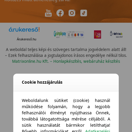
Árukereső.hu
A weboldal teljes képi és szöveges tartalma jogvédelem alatt áll!
– Ezek felhasználása a jogtulajdonos írásos engedélye nélkül tilos.
Matrixonline.hu Kft. – Honlapkészítés, webáruház készítés
Cookie hozzájárulás
Weboldalunk sütiket (cookie) használ
működése folyamán, hogy a legjobb
felhasználói élményt nyújthassa Önnek,
továbbá látogatottsága mérése céljából. A
sütik használatát bármikor letilthatja!
Bővebb információkat erről
Adatkezelési