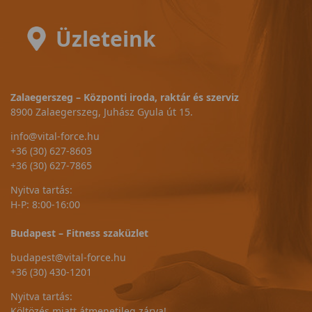
Üzleteink
Zalaegerszeg – Központi iroda, raktár és szerviz
8900 Zalaegerszeg, Juhász Gyula út 15.
info@vital-force.hu
+36 (30) 627-8603
+36 (30) 627-7865
Nyitva tartás:
H-P: 8:00-16:00
Budapest – Fitness szaküzlet
budapest@vital-force.hu
+36 (30) 430-1201
Nyitva tartás:
Költözés miatt átmenetileg zárva!