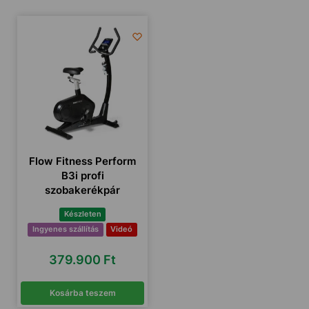
Flow Fitness Perform
B3i profi
szobakerékpár
Készleten
Ingyenes szállítás
Videó
379.900
Ft
Kosárba teszem