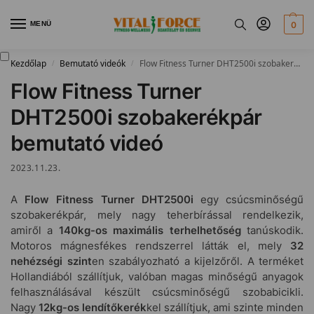
MENÜ
0
Kezdőlap
Bemutató videók
Flow Fitness Turner DHT2500i szobakerékpár bemutató videó
/
/
Flow Fitness Turner
DHT2500i szobakerékpár
bemutató videó
2023.11.23.
A
Flow Fitness Turner DHT2500i
egy csúcsminőségű
szobakerékpár, mely nagy teherbírással rendelkezik,
amiről a
140kg-os maximális terhelhetőség
tanúskodik.
Motoros mágnesfékes rendszerrel látták el, mely
32
nehézségi szint
en szabályozható a kijelzőről. A terméket
Hollandiából szállítjuk, valóban magas minőségű anyagok
felhasználásával készült csúcsminőségű szobabicikli.
Nagy
12kg-os lendítőkerék
kel szállítjuk, ami szinte minden