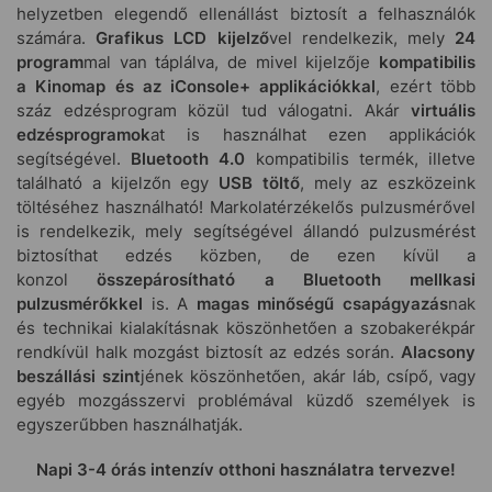
helyzetben elegendő ellenállást biztosít a felhasználók
számára.
Grafikus LCD kijelző
vel rendelkezik, mely
24
program
mal van táplálva, de mivel kijelzője
kompatibilis
a Kinomap és az iConsole+ applikációkkal
, ezért több
száz edzésprogram közül tud válogatni. Akár
virtuális
edzésprogramok
at is használhat ezen applikációk
segítségével.
Bluetooth 4.0
kompatibilis termék, illetve
található a kijelzőn egy
USB töltő
, mely az eszközeink
töltéséhez használható! Markolatérzékelős pulzusmérővel
is rendelkezik, mely segítségével állandó pulzusmérést
biztosíthat edzés közben, de ezen kívül a
konzol
összepárosítható a Bluetooth mellkasi
pulzusmérőkkel
is. A
magas minőségű csapágyazás
nak
és technikai kialakításnak köszönhetően a szobakerékpár
rendkívül halk mozgást biztosít az edzés során.
Alacsony
beszállási szint
jének köszönhetően, akár láb, csípő, vagy
egyéb mozgásszervi problémával küzdő személyek is
egyszerűbben használhatják.
Napi 3-4 órás intenzív otthoni használatra tervezve!