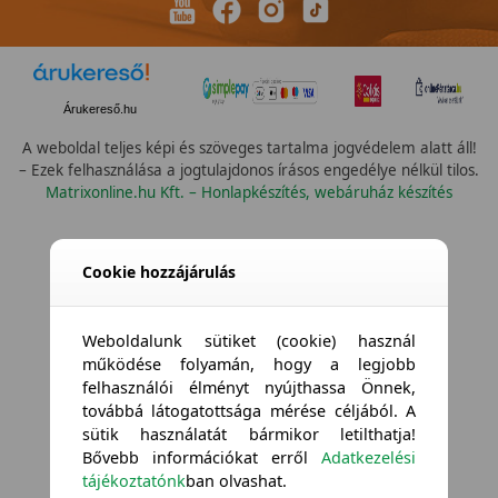
Árukereső.hu
A weboldal teljes képi és szöveges tartalma jogvédelem alatt áll!
– Ezek felhasználása a jogtulajdonos írásos engedélye nélkül tilos.
Matrixonline.hu Kft. – Honlapkészítés, webáruház készítés
Cookie hozzájárulás
Weboldalunk sütiket (cookie) használ
működése folyamán, hogy a legjobb
felhasználói élményt nyújthassa Önnek,
továbbá látogatottsága mérése céljából. A
sütik használatát bármikor letilthatja!
Bővebb információkat erről
Adatkezelési
tájékoztatónk
ban olvashat.