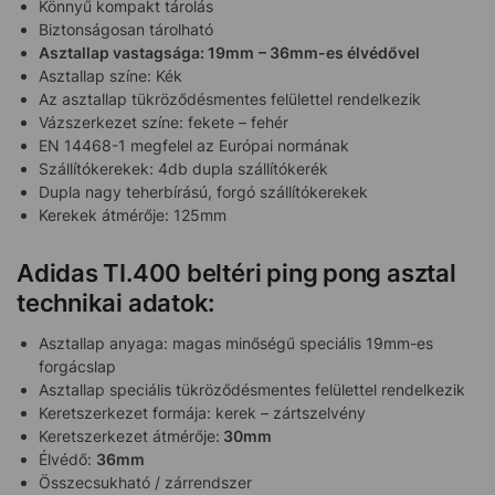
Könnyű kompakt tárolás
Biztonságosan tárolható
Asztallap vastagsága: 19mm
– 36mm-es élvédővel
Asztallap színe: Kék
Az asztallap tükröződésmentes felülettel rendelkezik
Vázszerkezet színe: fekete – fehér
EN 14468-1 megfelel az Európai normának
Szállítókerekek: 4db dupla szállítókerék
Dupla nagy teherbírású, forgó szállítókerekek
Kerekek átmérője: 125mm
Adidas TI.400 beltéri ping pong asztal
technikai adatok:
Asztallap anyaga: magas minőségű speciális 19mm-es
forgácslap
Asztallap speciális tükröződésmentes felülettel rendelkezik
Keretszerkezet formája: kerek – zártszelvény
Keretszerkezet átmérője:
30mm
Élvédő:
36mm
Összecsukható / zárrendszer