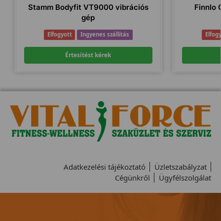
Stamm Bodyfit VT9000 vibrációs
Finnlo
gép
Elfogyott
Ingyenes szállítás
Elfog
Értesítést kérek
Adatkezelési tájékoztató
Üzletszabályzat
Cégünkről
Ügyfélszolgálat