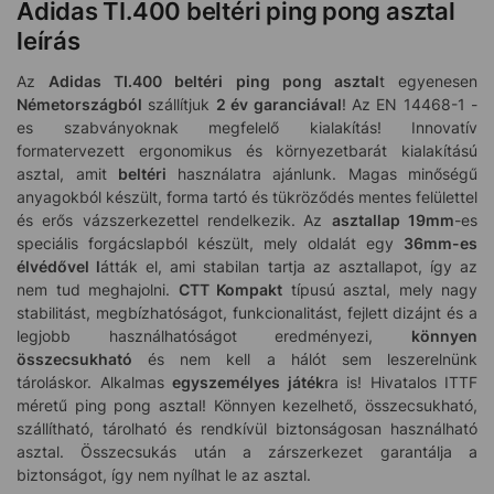
Adidas TI.400 beltéri ping pong asztal
leírás
Az
Adidas TI.400 beltéri ping pong asztal
t egyenesen
Németországból
szállítjuk
2 év garanciával
! Az EN 14468-1 -
es szabványoknak megfelelő kialakítás! Innovatív
formatervezett ergonomikus és környezetbarát kialakítású
asztal, amit
beltéri
használatra ajánlunk. Magas minőségű
anyagokból készült, forma tartó és tükröződés mentes felülettel
és erős vázszerkezettel rendelkezik.
Az
asztallap 19mm
-es
speciális forgácslapból készült, mely oldalát egy
36mm-es
élvédővel l
átták el, ami stabilan tartja az asztallapot, így az
nem tud meghajolni.
CTT Kompakt
típusú asztal, mely nagy
stabilitást, megbízhatóságot, funkcionalitást, fejlett dizájnt és a
legjobb használhatóságot eredményezi,
könnyen
összecsukható
és nem kell a hálót sem leszerelnünk
tároláskor. Alkalmas
egyszemélyes játék
ra is! Hivatalos ITTF
méretű ping pong asztal! Könnyen kezelhető, összecsukható,
szállítható, tárolható és rendkívül biztonságosan használható
asztal. Összecsukás után a zárszerkezet garantálja a
biztonságot, így nem nyílhat le az asztal.