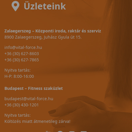
Üzleteink
Zalaegerszeg – Központi iroda, raktár és szerviz
8900 Zalaegerszeg, Juhász Gyula út 15.
info@vital-force.hu
+36 (30) 627-8603
+36 (30) 627-7865
Nyitva tartás:
H-P: 8:00-16:00
Budapest – Fitness szaküzlet
budapest@vital-force.hu
+36 (30) 430-1201
Nyitva tartás:
Költözés miatt átmenetileg zárva!