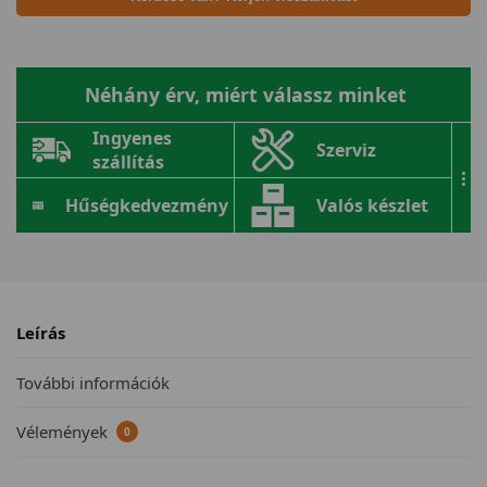
Néhány érv, miért válassz minket
Ingyenes
Szerviz
szállítás
...
Hűségkedvezmény
Valós készlet
Leírás
További információk
Vélemények
0