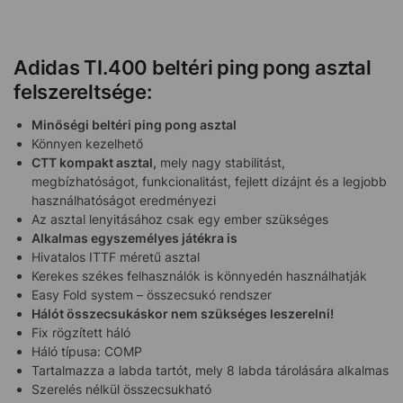
Adidas TI.400 beltéri ping pong asztal
felszereltsége:
Minőségi beltéri ping pong asztal
Könnyen kezelhető
CTT kompakt asztal,
mely nagy stabilitást,
megbízhatóságot, funkcionalitást, fejlett dizájnt és a legjobb
használhatóságot eredményezi
Az asztal lenyitásához csak egy ember szükséges
Alkalmas egyszemélyes játékra is
Hivatalos ITTF méretű asztal
Kerekes székes felhasználók is könnyedén használhatják
Easy Fold system – összecsukó rendszer
Hálót összecsukáskor nem szükséges leszerelni!
Fix rögzített háló
Háló típusa: COMP
Tartalmazza a labda tartót, mely 8 labda tárolására alkalmas
Szerelés nélkül összecsukható