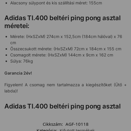
Alacsony súlypont és kis szállítási méret: 155cm
Adidas TI.400 beltéri ping pong asztal
méretei:
Mérete: (HxSZxM) 274cm x 152,5cm (184cm hálóval) x 76
cm
Összecsukott mérete: (HxSZxM) 72cm x 184cm x 155 cm
Csomagolt mérete: (HxSZxM) 144cm x 9cm x 162 cm
Súlya: 76kg
Garancia 2év!
Figyelem! A csomag nem tartalmazza a kiegészítőket (Ütő +
labda)!
Adidas TI.400 beltéri ping pong asztal
Cikkszám:
AGF-10118
Kategória:
Kifutott termékek