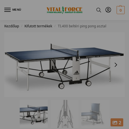
MENÜ
0
Kezdőlap
Kifutott termékek
TI.400 beltéri ping pong asztal
/
/
2