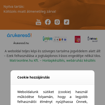
Nyitva tartás:
Költözés miatt átmenetileg zárva!
Árukereső.hu
A weboldal teljes képi és szöveges tartalma jogvédelem alatt áll!
– Ezek felhasználása a jogtulajdonos írásos engedélye nélkül tilos.
Matrixonline.hu Kft. – Honlapkészítés, webáruház készítés
Cookie hozzájárulás
Weboldalunk sütiket (cookie) használ
működése folyamán, hogy a legjobb
felhasználói élményt nyújthassa Önnek,