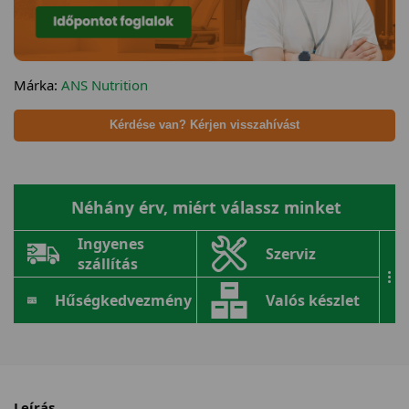
Márka:
ANS Nutrition
Kérdése van? Kérjen visszahívást
Néhány érv, miért válassz minket
Ingyenes
Szerviz
szállítás
...
Hűségkedvezmény
Valós készlet
Leírás