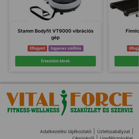
Stamm Bodyfit VT9000 vibrációs
Finnl
gép
Elfogyott
Ingyenes szállítás
Elfog
Értesítést kérek
Adatkezelési tájékoztató
Üzletszabályzat
Cégünkről
Ügyfélszolgálat