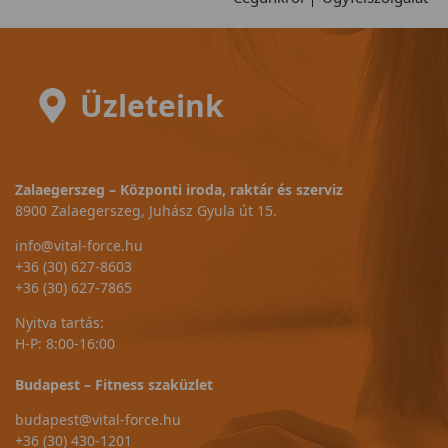
Üzleteink
Zalaegerszeg – Központi iroda, raktár és szerviz
8900 Zalaegerszeg, Juhász Gyula út 15.
info@vital-force.hu
+36 (30) 627-8603
+36 (30) 627-7865
Nyitva tartás:
H-P: 8:00-16:00
Budapest – Fitness szaküzlet
budapest@vital-force.hu
+36 (30) 430-1201