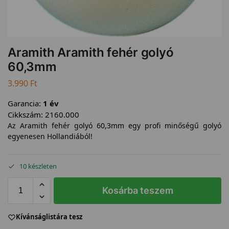
Aramith Aramith fehér golyó
60,3mm
3.990
Ft
Garancia:
1 év
Cikkszám:
2160.000
Az Aramith fehér golyó 60,3mm egy profi minőségű golyó
egyenesen Hollandiából!
10 készleten
Kosárba teszem
Kívánságlistára tesz