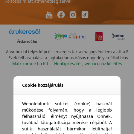
Költözés miatt átmenetileg zárva!
Árukereső.hu
A weboldal teljes képi és szöveges tartalma jogvédelem alatt áll!
– Ezek felhasználása a jogtulajdonos írásos engedélye nélkül tilos.
Matrixonline.hu Kft. – Honlapkészítés, webáruház készítés
Cookie hozzájárulás
Weboldalunk sütiket (cookie) használ
működése folyamán, hogy a legjobb
felhasználói élményt nyújthassa Önnek,
továbbá látogatottsága mérése céljából. A
sütik használatát bármikor letilthatja!