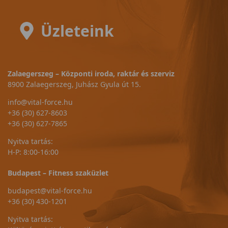
Üzleteink
Zalaegerszeg – Központi iroda, raktár és szerviz
8900 Zalaegerszeg, Juhász Gyula út 15.
info@vital-force.hu
+36 (30) 627-8603
+36 (30) 627-7865
Nyitva tartás:
H-P: 8:00-16:00
Budapest – Fitness szaküzlet
budapest@vital-force.hu
+36 (30) 430-1201
Nyitva tartás: