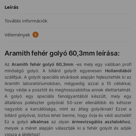
Leírás
További információk
Vélemények
0
Aramith fehér golyó 60,3mm leírása:
Az
Aramith fehér golyó 60,3mm
-es mely egy valóban profi
minőségű golyó. A biliárd golyót egyenesen
Hollandiából
szállítjuk. A golyót speciális elvárások alapján fejlesztették ki az
Aramith laboratóriumokban, mégpedig azzal a fő célokkal,
hogy védje a posztót és meghosszabbítsa annak élettartalmát.
A golyó egy speciális fenolgyantából készült, mely egy
általános poliészter golyónál 50-szer ellenállóbb és kétszer
nagyobb a karcállósága, mint az átlag golyóknak! Ezzel a
biliárd golyóval, biztos lehet benne, hogy óvja és védi asztalát!
Ez a golyó
alkalmas
az olyan
érmevizsgálós asztalokhoz
,
melyek a méret alapján választják ki a fehér golyót és adják
vissza a játékhoz!