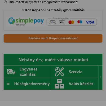
Hitelesített díjnyertes és megbízható webáruház!
Biztonságos online fizetés, gyors szállítás
Kérdése van? Kérjen visszahívást
Néhány érv, miért válassz minket
Ingyenes
Szerviz
szállítás
...
Hűségkedvezmény
Valós készlet