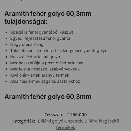
Aramith fehér golyó 60,3mm
tulajdonságai:
Speciális fenol gyantából készült
Egyedi fejlesztésű fenol gyanta
Nagy ütésállóság
Tökéletesen lekerekített és kiegyensúlyozott golyó
Hosszú élettartalmú golyó
Meghosszabítja a posztó élettartalmát
Megfelel a minőségi szabványoknak
Kiváló ár / érték arányú termék
Alkalmas érmeviszgálós asztalokhoz
Aramith fehér golyó 60,3mm
Cikkszám:
2160.000
Kategóriák:
Biliárd golyók, szettek
,
Biliárd kiegészítő
termékek