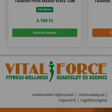
Tweeten Piros Master kréta 12db
Tweeten Z
Készleten
3.190
Ft
Kosárba teszem
E
Adatkezelési tájékoztató
Üzletszabályzat
Cégünkről
Ügyfélszolgálat