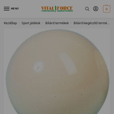
MENÜ
0
Kezdőlap
Sport játékok
Biliárd termékek
Biliárd kiegészítő termékek
/
/
/