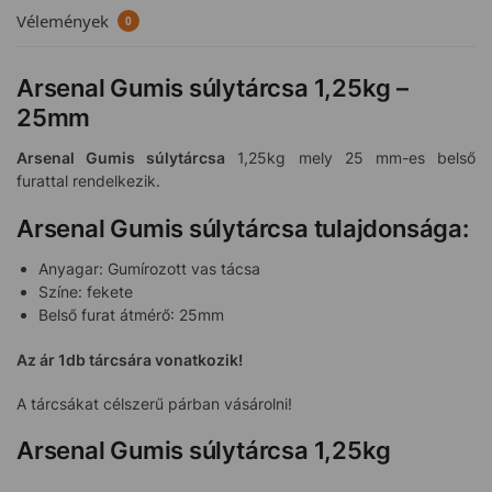
Vélemények
0
Arsenal Gumis súlytárcsa 1,25kg –
25mm
Arsenal
Gumis súlytárcsa
1,25kg mely 25 mm-es belső
furattal rendelkezik.
Arsenal Gumis súlytárcsa tulajdonsága:
Anyagar: Gumírozott vas tácsa
Színe: fekete
Belső furat átmérő: 25mm
Az ár 1db tárcsára vonatkozik!
A tárcsákat célszerű párban vásárolni!
Arsenal Gumis súlytárcsa 1,25kg