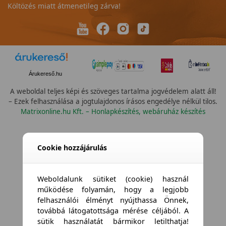
Költözés miatt átmenetileg zárva!
Árukereső.hu
A weboldal teljes képi és szöveges tartalma jogvédelem alatt áll!
– Ezek felhasználása a jogtulajdonos írásos engedélye nélkül tilos.
Matrixonline.hu Kft. – Honlapkészítés, webáruház készítés
Cookie hozzájárulás
Weboldalunk sütiket (cookie) használ
működése folyamán, hogy a legjobb
felhasználói élményt nyújthassa Önnek,
továbbá látogatottsága mérése céljából. A
sütik használatát bármikor letilthatja!