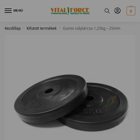
MENÜ
0
Kezdőlap
Kifutott termékek
Gumis súlytárcsa 1,25kg – 25mm
/
/