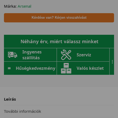
Márka:
Arsenal
Kérdése van? Kérjen visszahívást
Néhány érv, miért válassz minket
Ingyenes
Szerviz
szállítás
...
Hűségkedvezmény
Valós készlet
Leírás
További információk