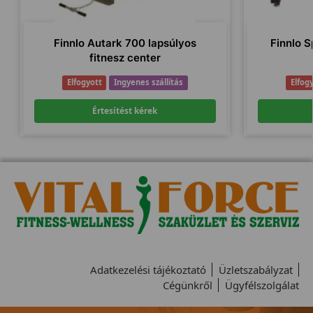
Finnlo Autark 700 lapsúlyos
Finnlo S
fitnesz center
Elfogyott
Ingyenes szállítás
Elfog
Értesítést kérek
Adatkezelési tájékoztató
Üzletszabályzat
Cégünkről
Ügyfélszolgálat