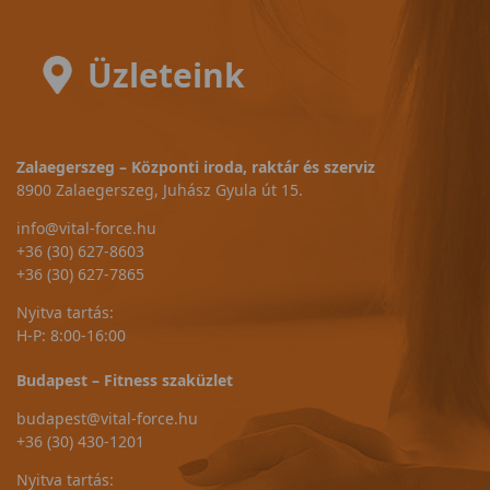
Üzleteink
Zalaegerszeg – Központi iroda, raktár és szerviz
8900 Zalaegerszeg, Juhász Gyula út 15.
info@vital-force.hu
+36 (30) 627-8603
+36 (30) 627-7865
Nyitva tartás:
H-P: 8:00-16:00
Budapest – Fitness szaküzlet
budapest@vital-force.hu
+36 (30) 430-1201
Nyitva tartás: