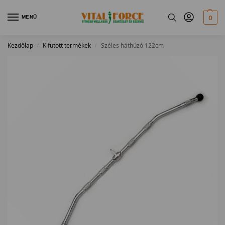
MENÜ
0
Kezdőlap
Kifutott termékek
Széles háthúzó 122cm
/
/