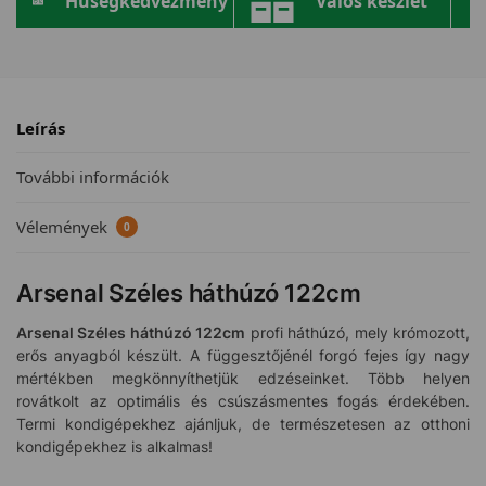
Hűségkedvezmény
Valós készlet
Leírás
További információk
Vélemények
0
Arsenal Széles háthúzó 122cm
Arsenal Széles háthúzó 122cm
profi háthúzó, mely krómozott,
erős anyagból készült. A függesztőjénél forgó fejes így nagy
mértékben megkönnyíthetjük edzéseinket. Több helyen
rovátkolt az optimális és csúszásmentes fogás érdekében.
Termi kondigépekhez ajánljuk, de természetesen az otthoni
kondigépekhez is alkalmas!