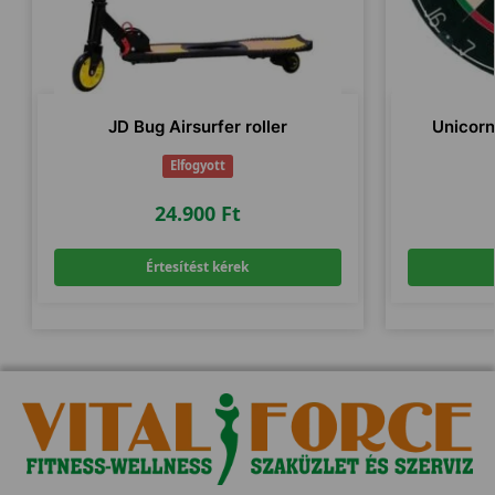
JD Bug Airsurfer roller
Unicorn
Elfogyott
24.900
Ft
Értesítést kérek