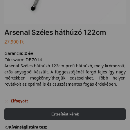
Arsenal Széles háthúzó 122cm
27.900
Ft
Garancia:
2 év
Cikkszám:
DB7014
Arsenal Széles háthúzó 122cm profi háthúzó, mely krómozott,
erős anyagból készült. A függesztőjénél forgó fejes így nagy
mértékben megkönnyíthetjük edzéseinket. Több helyen
rovátkolt az optimális és csúszásmentes fogás érdekében.
Elfogyott
Értesítést kérek
Kívánságlistára tesz