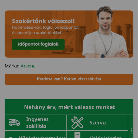
Márka:
Arsenal
Kérdése van? Kérjen visszahívást
Néhány érv, miért válassz minket
Ingyenes
Szerviz
szállítás
...