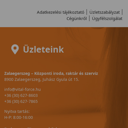
Adatkezelési tájékoztató
Üzletszabályzat
Cégünkről
Ügyfélszolgálat
Üzleteink
Zalaegerszeg – Központi iroda, raktár és szerviz
8900 Zalaegerszeg, Juhász Gyula út 15.
info@vital-force.hu
+36 (30) 627-8603
+36 (30) 627-7865
Nyitva tartás:
H-P: 8:00-16:00