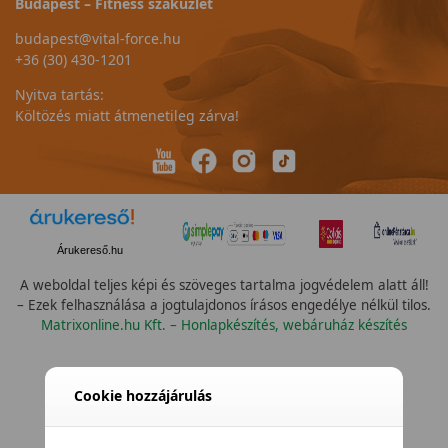
Budapest – Fitness szaküzlet
budapest@vital-force.hu
+36 (30) 430-1201
Nyitva tartás:
Költözés miatt átmenetileg zárva!
Árukereső.hu
A weboldal teljes képi és szöveges tartalma jogvédelem alatt áll!
– Ezek felhasználása a jogtulajdonos írásos engedélye nélkül tilos.
Matrixonline.hu Kft. – Honlapkészítés, webáruház készítés
Cookie hozzájárulás