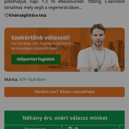
pótolhatjuk napi 1-2 fő étkezésünket. 500mg L-karnitint
tartalmaz mely segít a regenerációban…
Kívánságlistára tesz
Márka:
ATP Nutrition
Kérdése van? Kérjen visszahívást
Néhány érv, miért válassz minket