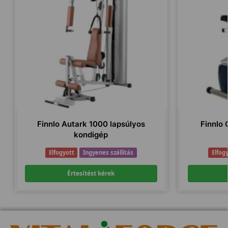
Finnlo Autark 1000 lapsúlyos
Finnlo
kondigép
Elfogyott
Ingyenes szállítás
Elfog
Értesítést kérek