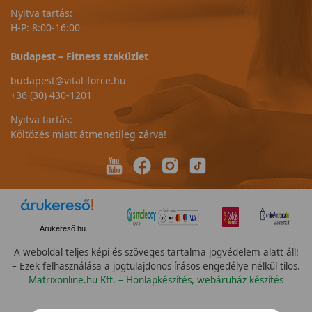
Nyitva tartás:
H-P: 8:00-16:00
Budapest – Fitness szaküzlet
budapest@vital-force.hu
+36 (30) 430-1201
Nyitva tartás:
Költözés miatt átmenetileg zárva!
Árukereső.hu
A weboldal teljes képi és szöveges tartalma jogvédelem alatt áll!
– Ezek felhasználása a jogtulajdonos írásos engedélye nélkül tilos.
Matrixonline.hu Kft. – Honlapkészítés, webáruház készítés