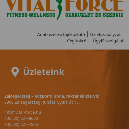
Adatkezelési tájékoztató
Üzletszabályzat
Cégünkről
Ügyfélszolgálat
Üzleteink
Zalaegerszeg – Központi iroda, raktár és szerviz
8900 Zalaegerszeg, Juhász Gyula út 15.
info@vital-force.hu
+36 (30) 627-8603
+36 (30) 627-7865