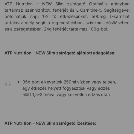
ATP Nutrition – NEW Slim zsírégető Optimális arányban
tartalmaz szénhidrátot, fehérjét és L-Carnitine-t. Segítségével
pótolhatjuk napi 1-2 fő étkezésünket. 500mg L-karnitint
tartalmaz mely segít a regenerációban, szívizom erősítésében
és a zsírégetésben. 24g fehérjét tartalmaz 100g-ból.
ATP Nutrition – NEW Slim zsírégető ajánlott adagolása
:
35g port elkeverünk 250ml vízben vagy tejben,
egy étkezés helyett fogyasztjuk vagy edzés
előtt 1,5-2 óréval vagy közvetlen edzés után
ATP Nutrition – NEW Slim zsírégető Ízesítése: