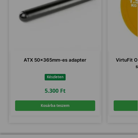
ATX 50x365mm-es adapter
VirtuFit O
s
Készleten
5.300
Ft
Kosárba teszem