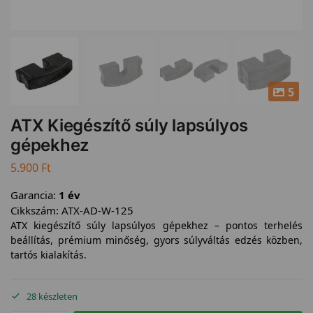
5
ATX Kiegészítő súly lapsúlyos
gépekhez
5.900
Ft
Garancia:
1 év
Cikkszám:
ATX-AD-W-125
ATX kiegészítő súly lapsúlyos gépekhez – pontos terhelés
beállítás, prémium minőség, gyors súlyváltás edzés közben,
tartós kialakítás.
28 készleten