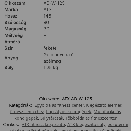
Cikkszám
AD-W-125
Márka
ATX
Hossz
145
Szélesség
80
Magasság
30
Mélység
–
Átmérő
–
Szín
fekete
Gumibevonatú
Anyag
acélmag
Súly
1,25 kg
Cikkszám:
ATX-AD-W-125
Kategóriák:
Egyoldalas fitnesz center
,
Kiegészítő elemek
fitnesz centerhez
,
Lapsúlyos kondigépek
,
Multifunkciós
kondigépek
,
Súlytárcsák
,
Többoldalas fitneszcenter
Címkék:
ATX fitness kiegészítő
,
ATX kiegészítő súly
,
edzőtermi
súlylap
,
erősítő gép súly
,
lapsúlyos gép súly
,
súlynövelő