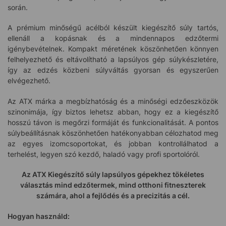
során.
A prémium minőségű acélból készült kiegészítő súly tartós,
ellenáll a kopásnak és a mindennapos edzőtermi
igénybevételnek. Kompakt méretének köszönhetően könnyen
felhelyezhető és eltávolítható a lapsúlyos gép súlykészletére,
így az edzés közbeni súlyváltás gyorsan és egyszerűen
elvégezhető.
Az ATX márka a megbízhatóság és a minőségi edzőeszközök
szinonimája, így biztos lehetsz abban, hogy ez a kiegészítő
hosszú távon is megőrzi formáját és funkcionalitását. A pontos
súlybeállításnak köszönhetően hatékonyabban célozhatod meg
az egyes izomcsoportokat, és jobban kontrollálhatod a
terhelést, legyen szó kezdő, haladó vagy profi sportolóról.
Az ATX Kiegészítő súly lapsúlyos gépekhez tökéletes
választás mind edzőtermek, mind otthoni fitneszterek
számára, ahol a fejlődés és a precizitás a cél.
Hogyan használd: