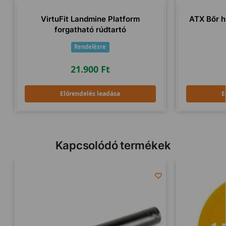
VirtuFit Landmine Platform
ATX Bőr h
forgatható rúdtartó
Rendelésre
21.900
Ft
Előrendelés leadása
E
Kapcsolódó termékek