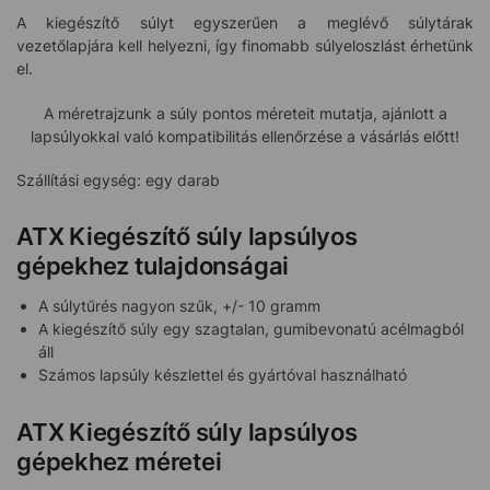
A kiegészítő súlyt egyszerűen a meglévő súlytárak
vezetőlapjára kell helyezni, így finomabb súlyeloszlást érhetünk
el.
A méretrajzunk a súly pontos méreteit mutatja, ajánlott a
lapsúlyokkal való kompatibilitás ellenőrzése a vásárlás előtt!
Szállítási egység: egy darab
ATX Kiegészítő súly lapsúlyos
gépekhez tulajdonságai
A súlytűrés nagyon szűk, +/- 10 gramm
A kiegészítő súly egy szagtalan, gumibevonatú acélmagból
áll
Számos lapsúly készlettel és gyártóval használható
ATX Kiegészítő súly lapsúlyos
gépekhez méretei