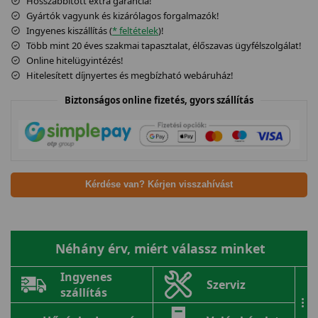
Hosszabbított extra garancia!
Gyártók vagyunk és kizárólagos forgalmazók!
Ingyenes kiszállítás (
* feltételek
)!
Több mint 20 éves szakmai tapasztalat, élőszavas ügyfélszolgálat!
Online hitelügyintézés!
Hitelesített díjnyertes és megbízható webáruház!
Biztonságos online fizetés, gyors szállítás
Kérdése van? Kérjen visszahívást
Néhány érv, miért válassz minket
Ingyenes
Szerviz
szállítás
...