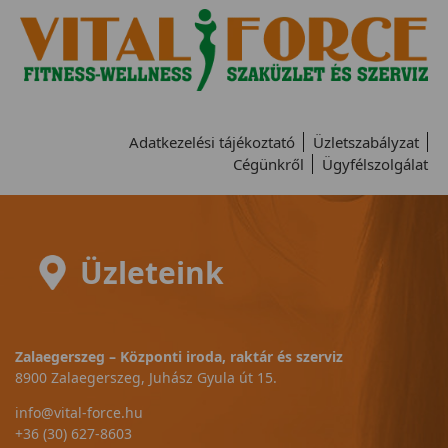
Adatkezelési tájékoztató
Üzletszabályzat
Cégünkről
Ügyfélszolgálat
Üzleteink
Zalaegerszeg – Központi iroda, raktár és szerviz
8900 Zalaegerszeg, Juhász Gyula út 15.
info@vital-force.hu
+36 (30) 627-8603