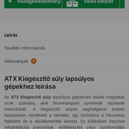
Hűségkedvezmény
Valós készlet
Leírás
További információk
Vélemények
0
ATX Kiegészítő súly lapsúlyos
gépekhez leírása
Az
ATX Kiegészítő súly
lapsúlyos gépekhez ideális megoldás
azok számára, akik finomhangolni szeretnék edzéseik
intenzitását. A kiegészítő súlyok segítségével kisebb
lépésekben növelhető a terhelés, így biztosítva a fokozatos
fejlődést és a sérülésmentes edzést. Ez különösen hasznos
rehabilitációs programok, erőfejlesztés vagy izomformálás