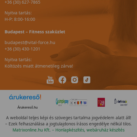
+36 (30) 627-7865
Nyitva tartás:
H-P: 8:00-16:00
Budapest – Fitness szaküzlet
budapest@vital-force.hu
+36 (30) 430-1201
Nyitva tartás:
Költözés miatt átmenetileg zárva!
Árukereső.hu
A weboldal teljes képi és szöveges tartalma jogvédelem alatt áll!
– Ezek felhasználása a jogtulajdonos írásos engedélye nélkül tilos.
Matrixonline.hu Kft. – Honlapkészítés, webáruház készítés