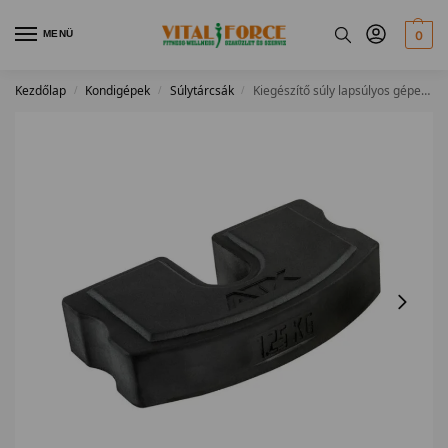
MENÜ
0
Kezdőlap
Kondigépek
Súlytárcsák
Kiegészítő súly lapsúlyos gépekhez
/
/
/