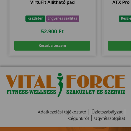
VirtuFit Állítható pad
ATX Pro
Készleten
Ingyenes szállítás
Készl
52.900
Ft
Kosárba teszem
Adatkezelési tájékoztató
Üzletszabályzat
Cégünkről
Ügyfélszolgálat