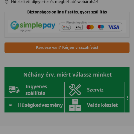
Hitelesített díjnyertes és megbízható webáruház!
Biztonságos online fizetés, gyors szállítás
Kérdése van? Kérjen visszahívást
Néhány érv, miért válassz minket
Ingyenes
Szerviz
szállítás
...
Hűségkedvezmény
Valós készlet