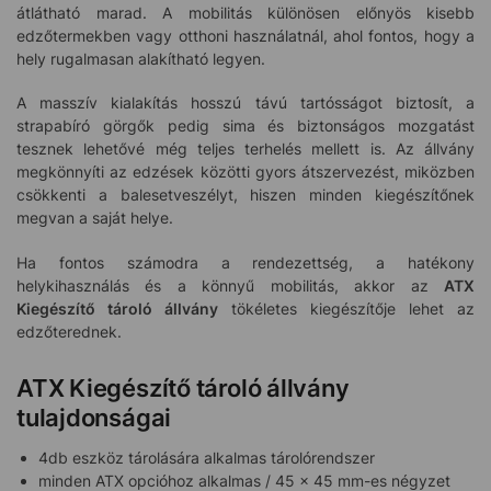
átlátható marad. A mobilitás különösen előnyös kisebb
edzőtermekben vagy otthoni használatnál, ahol fontos, hogy a
hely rugalmasan alakítható legyen.
A masszív kialakítás hosszú távú tartósságot biztosít, a
strapabíró görgők pedig sima és biztonságos mozgatást
tesznek lehetővé még teljes terhelés mellett is. Az állvány
megkönnyíti az edzések közötti gyors átszervezést, miközben
csökkenti a balesetveszélyt, hiszen minden kiegészítőnek
megvan a saját helye.
Ha fontos számodra a rendezettség, a hatékony
helykihasználás és a könnyű mobilitás, akkor az
ATX
Kiegészítő tároló állvány
tökéletes kiegészítője lehet az
edzőterednek.
ATX Kiegészítő tároló állvány
tulajdonságai
4db eszköz tárolására alkalmas tárolórendszer
minden ATX opcióhoz alkalmas / 45 x 45 mm-es négyzet