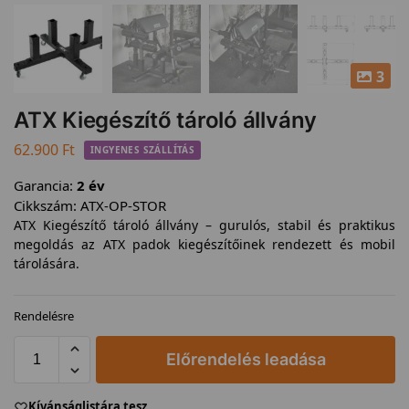
3
ATX Kiegészítő tároló állvány
62.900
Ft
INGYENES SZÁLLÍTÁS
Garancia:
2 év
Cikkszám:
ATX-OP-STOR
ATX Kiegészítő tároló állvány – gurulós, stabil és praktikus
megoldás az ATX padok kiegészítőinek rendezett és mobil
tárolására.
Rendelésre
Előrendelés leadása
Kívánságlistára tesz