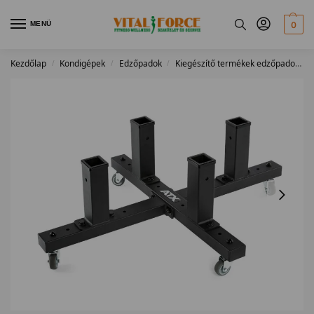
MENÜ
0
Kezdőlap
Kondigépek
Edzőpadok
Kiegészítő termékek edzőpadokhoz
/
/
/