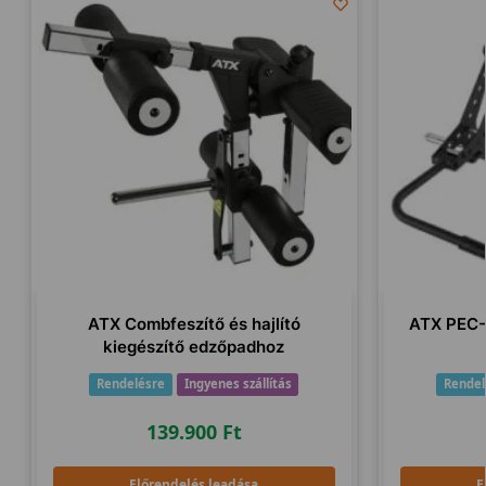
ATX Combfeszítő és hajlító
ATX PEC-F
kiegészítő edzőpadhoz
Rendelésre
Ingyenes szállítás
Rendel
139.900
Ft
Előrendelés leadása
E