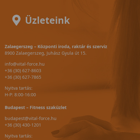
Üzleteink
Zalaegerszeg – Központi iroda, raktár és szerviz
8900 Zalaegerszeg, Juhász Gyula út 15.
info@vital-force.hu
+36 (30) 627-8603
+36 (30) 627-7865
Nyitva tartás:
H-P: 8:00-16:00
Budapest – Fitness szaküzlet
budapest@vital-force.hu
+36 (30) 430-1201
Nyitva tartás: