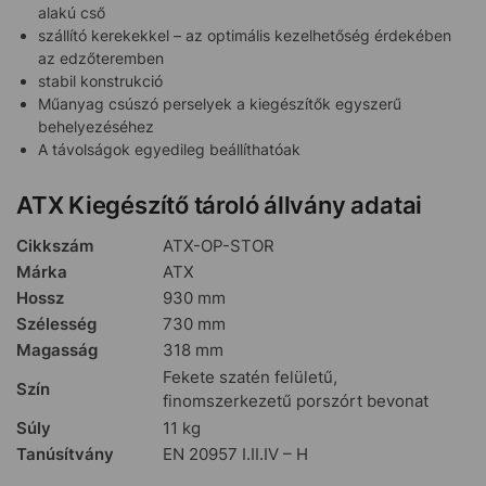
alakú cső
szállító kerekekkel – az optimális kezelhetőség érdekében
az edzőteremben
stabil konstrukció
Műanyag csúszó perselyek a kiegészítők egyszerű
behelyezéséhez
A távolságok egyedileg beállíthatóak
ATX Kiegészítő tároló állvány adatai
Cikkszám
ATX-OP-STOR
Márka
ATX
Hossz
930 mm
Szélesség
730 mm
Magasság
318 mm
Fekete szatén felületű,
Szín
finomszerkezetű porszórt bevonat
Súly
11 kg
Tanúsítvány
EN 20957 I.II.IV – H