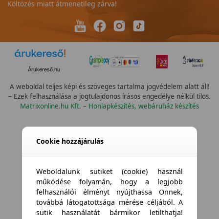
Költözés miatt átmenetileg zárva!
Árukereső.hu
A weboldal teljes képi és szöveges tartalma jogvédelem alatt áll!
– Ezek felhasználása a jogtulajdonos írásos engedélye nélkül tilos.
Matrixonline.hu Kft. – Honlapkészítés, webáruház készítés
Cookie hozzájárulás
Weboldalunk sütiket (cookie) használ
működése folyamán, hogy a legjobb
felhasználói élményt nyújthassa Önnek,
továbbá látogatottsága mérése céljából. A
sütik használatát bármikor letilthatja!