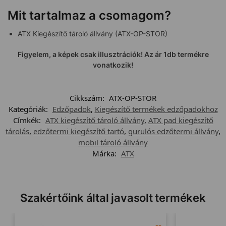
Mit tartalmaz a csomagom?
ATX Kiegészítő tároló állvány (ATX-OP-STOR)
Figyelem, a képek csak illusztrációk! Az ár 1db termékre
vonatkozik!
Cikkszám:
ATX-OP-STOR
Kategóriák:
Edzőpadok
,
Kiegészítő termékek edzőpadokhoz
Címkék:
ATX kiegészítő tároló állvány
,
ATX pad kiegészítő
tárolás
,
edzőtermi kiegészítő tartó
,
gurulós edzőtermi állvány
,
mobil tároló állvány
Márka:
ATX
Szakértőink által javasolt termékek