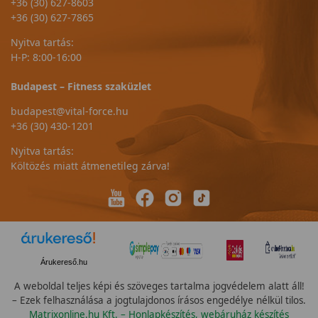
+36 (30) 627-8603
+36 (30) 627-7865
Nyitva tartás:
H-P: 8:00-16:00
Budapest – Fitness szaküzlet
budapest@vital-force.hu
+36 (30) 430-1201
Nyitva tartás:
Költözés miatt átmenetileg zárva!
Árukereső.hu
A weboldal teljes képi és szöveges tartalma jogvédelem alatt áll!
– Ezek felhasználása a jogtulajdonos írásos engedélye nélkül tilos.
Matrixonline.hu Kft. – Honlapkészítés, webáruház készítés