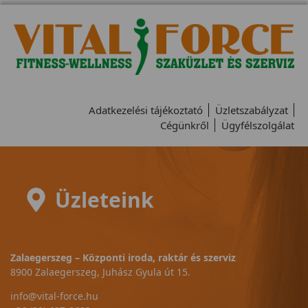
Adatkezelési tájékoztató
Üzletszabályzat
Cégünkről
Ügyfélszolgálat
Üzleteink
Zalaegerszeg – Központi iroda, raktár és szerviz
8900 Zalaegerszeg, Juhász Gyula út 15.
info@vital-force.hu