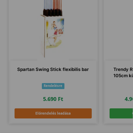
Spartan Swing Stick flexibilis bar
Trendy R
105cm k
Rendelésre
5.690
Ft
4.
Előrendelés leadása