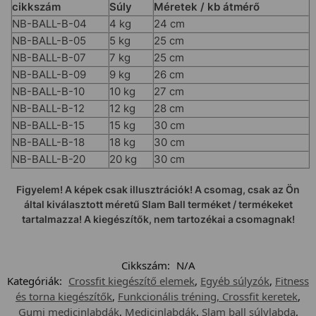
cikkszám
Súly
Méretek / kb átmérő
NB-BALL-B-04
4 kg
24 cm
NB-BALL-B-05
5 kg
25 cm
NB-BALL-B-07
7 kg
25 cm
NB-BALL-B-09
9 kg
26 cm
NB-BALL-B-10
10 kg
27 cm
NB-BALL-B-12
12 kg
28 cm
NB-BALL-B-15
15 kg
30 cm
NB-BALL-B-18
18 kg
30 cm
NB-BALL-B-20
20 kg
30 cm
Figyelem! A képek csak illusztrációk! A csomag, csak az Ön
által kiválasztott méretű Slam Ball terméket / termékeket
tartalmazza! A kiegészítők, nem tartozékai a csomagnak!
Cikkszám:
N/A
Kategóriák:
Crossfit kiegészítő elemek
,
Egyéb súlyzók
,
Fitness
és torna kiegészítők
,
Funkcionális tréning, Crossfit keretek
,
Gumi medicinlabdák
,
Medicinlabdák
,
Slam ball súlylabda
,