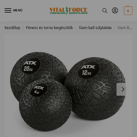
MENÜ
0
Kezdőlap
Fitness és torna kiegészítők
Slam ball súlylabda
Slam Ball 4-20kg-ig
/
/
/