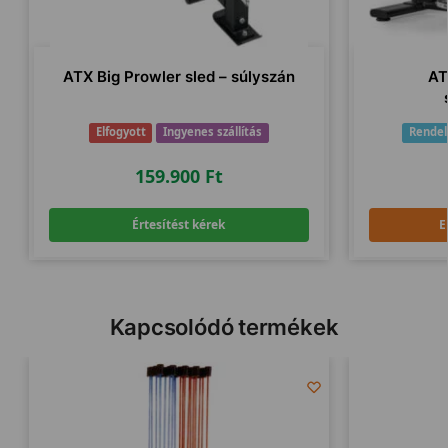
ATX Big Prowler sled – súlyszán
AT
Elfogyott
Ingyenes szállítás
Rendel
159.900
Ft
Értesítést kérek
E
Kapcsolódó termékek