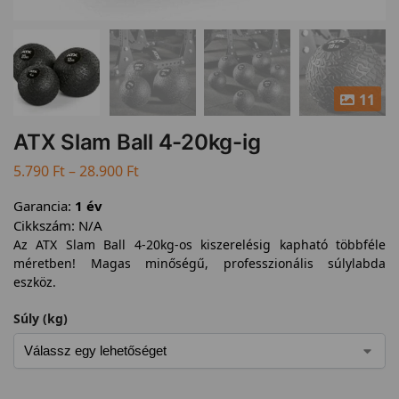
11
ATX Slam Ball 4-20kg-ig
5.790
Ft
–
28.900
Ft
Garancia:
1 év
Cikkszám:
N/A
Az ATX Slam Ball 4-20kg-os kiszerelésig kapható többféle
méretben! Magas minőségű, professzionális súlylabda
eszköz.
Súly (kg)