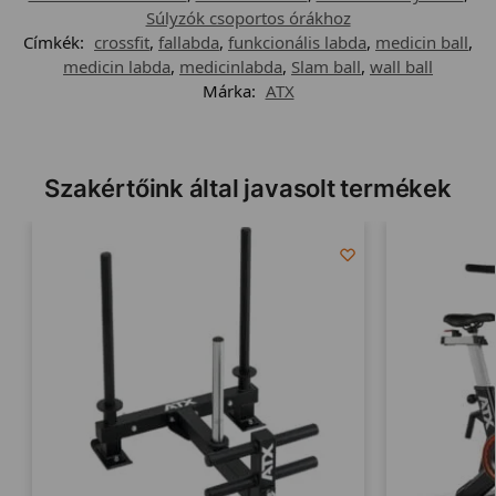
Súlyzók csoportos órákhoz
Címkék:
crossfit
,
fallabda
,
funkcionális labda
,
medicin ball
,
medicin labda
,
medicinlabda
,
Slam ball
,
wall ball
Márka:
ATX
Szakértőink által javasolt termékek