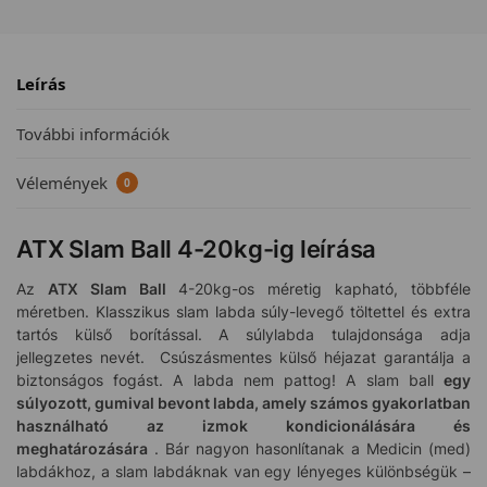
Leírás
További információk
Vélemények
0
ATX Slam Ball 4-20kg-ig leírása
Az
ATX Slam Ball
4-20kg-os méretig kapható, többféle
méretben. Klasszikus slam labda súly-levegő töltettel és extra
tartós külső borítással. A súlylabda tulajdonsága adja
jellegzetes nevét. Csúszásmentes külső héjazat garantálja a
biztonságos fogást. A labda nem pattog! A slam ball
egy
súlyozott, gumival bevont labda, amely számos gyakorlatban
használható az izmok kondicionálására és
meghatározására
. Bár nagyon hasonlítanak a Medicin (med)
labdákhoz, a slam labdáknak van egy lényeges különbségük –