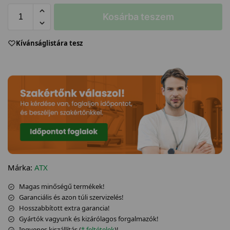
Kosárba teszem
Kívánságlistára tesz
Márka:
ATX
Magas minőségű termékek!
Garanciális és azon túli szervizelés!
Hosszabbított extra garancia!
Gyártók vagyunk és kizárólagos forgalmazók!
Ingyenes kiszállítás (
* feltételek
)!