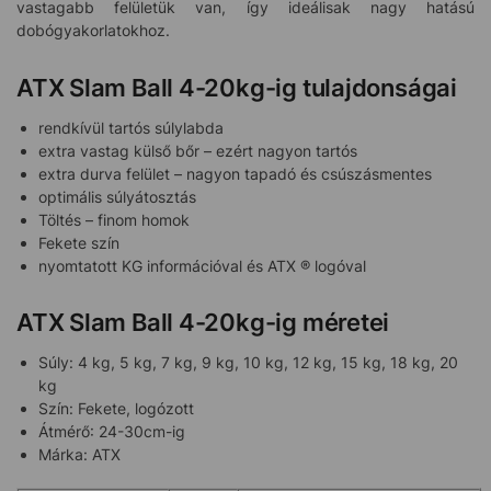
vastagabb felületük van, így ideálisak nagy hatású
dobógyakorlatokhoz.
ATX Slam Ball 4-20kg-ig tulajdonságai
rendkívül tartós súlylabda
extra vastag külső bőr – ezért nagyon tartós
extra durva felület – nagyon tapadó és csúszásmentes
optimális súlyátosztás
Töltés – finom homok
Fekete szín
nyomtatott KG információval és ATX ® logóval
ATX Slam Ball 4-20kg-ig méretei
Súly: 4 kg, 5 kg, 7 kg, 9 kg, 10 kg, 12 kg, 15 kg, 18 kg, 20
kg
Szín: Fekete, logózott
Átmérő: 24-30cm-ig
Márka: ATX