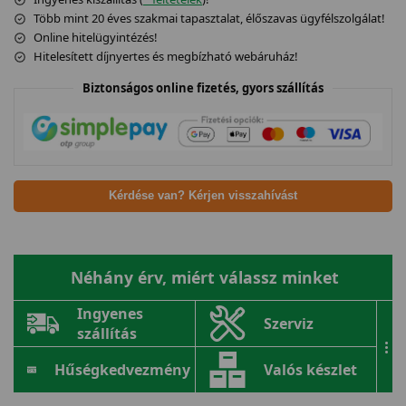
Több mint 20 éves szakmai tapasztalat, élőszavas ügyfélszolgálat!
Online hitelügyintézés!
Hitelesített díjnyertes és megbízható webáruház!
Biztonságos online fizetés, gyors szállítás
Kérdése van? Kérjen visszahívást
Néhány érv, miért válassz minket
Ingyenes
Szerviz
szállítás
...
Hűségkedvezmény
Valós készlet