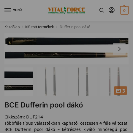
MENÜ
0
Kezdőlap
Kifutott termékek
Dufferin pool dákó
/
/
3
BCE Dufferin pool dákó
Cikkszám:
DUF214
Többféle típus választékban kapható, összesen 4 féle változat!
BCE Dufferin pool dákó – kétrészes kiváló minőségű pool