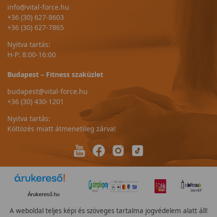
info@vital-force.hu
+36 (30) 627-8603
+36 (30) 627-7865
Nyitva tartás:
H-P: 8:00-16:00
Budapest – Fitness szaküzlet
budapest@vital-force.hu
+36 (30) 430-1201
Nyitva tartás:
Költözés miatt átmenetileg zárva!
Árukereső.hu
A weboldal teljes képi és szöveges tartalma jogvédelem alatt áll!