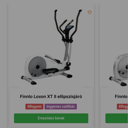
Finnlo Loxon XT II ellipszisjáró
Finnlo
Elfogyott
Ingyenes szállítás
Elfog
Értesítést kérek