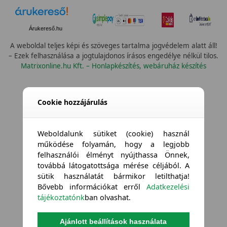
Árukereső.hu
A weboldal teljes képi és szöveges tartalma jogvédelem alatt áll!
– Ezek felhasználása a jogtulajdonos írásos engedélye nélkül tilos.
Matrixonline.hu Kft. – Honlapkészítés, webáruház készítés
Cookie hozzájárulás
Weboldalunk sütiket (cookie) használ
működése folyamán, hogy a legjobb
felhasználói élményt nyújthassa Önnek,
továbbá látogatottsága mérése céljából. A
sütik használatát bármikor letilthatja!
Bővebb információkat erről
Adatkezelési
tájékoztatónk
ban olvashat.
Ajánlott beállítások használata