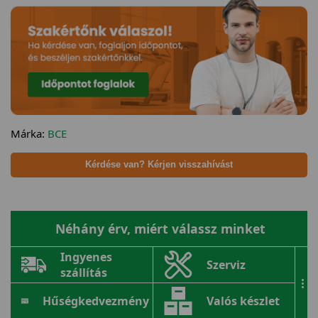
Márka:
BCE
Kérdése van? Kérjen visszahívást
Néhány érv, miért válassz minket
Ingyenes
Szerviz
szállítás
...
Hűségkedvezmény
Valós készlet