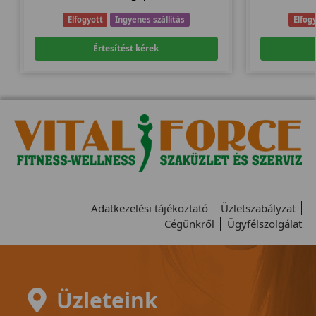
Elfogyott
Ingyenes szállítás
Elfog
Értesítést kérek
Adatkezelési tájékoztató
Üzletszabályzat
Cégünkről
Ügyfélszolgálat
Üzleteink