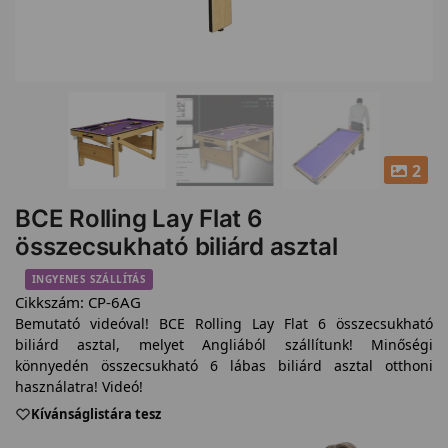
2
BCE Rolling Lay Flat 6
összecsukható biliárd asztal
INGYENES SZÁLLÍTÁS
Cikkszám:
CP-6AG
Bemutató videóval! BCE Rolling Lay Flat 6 összecsukható
biliárd asztal, melyet Angliából szállítunk! Minőségi
könnyedén összecsukható 6 lábas biliárd asztal otthoni
használatra! Videó!
Kívánságlistára tesz