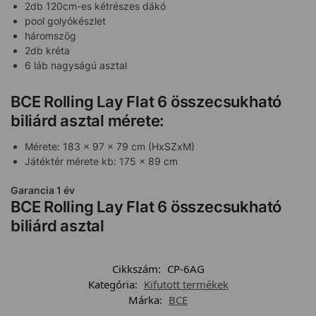
2db 120cm-es kétrészes dákó
pool golyókészlet
háromszög
2db kréta
6 láb nagyságú asztal
BCE Rolling Lay Flat 6 összecsukható
biliárd asztal mérete:
Mérete: 183 x 97 x 79 cm (HxSZxM)
Játéktér mérete kb: 175 x 89 cm
Garancia 1 év
BCE Rolling Lay Flat 6 összecsukható
biliárd asztal
Cikkszám:
CP-6AG
Kategória:
Kifutott termékek
Márka:
BCE