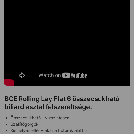
BCE Rolling Lay Flat 6 összecsukható
biliárd asztal felszereltsége:
Összecsukható – vízszintesen
Szállítógörgők
Kis helyen elfér – akár a bútorok alatt is