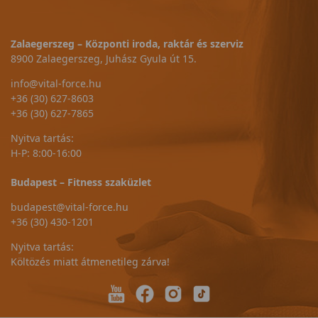
Zalaegerszeg – Központi iroda, raktár és szerviz
8900 Zalaegerszeg, Juhász Gyula út 15.
info@vital-force.hu
+36 (30) 627-8603
+36 (30) 627-7865
Nyitva tartás:
H-P: 8:00-16:00
Budapest – Fitness szaküzlet
budapest@vital-force.hu
+36 (30) 430-1201
Nyitva tartás:
Költözés miatt átmenetileg zárva!