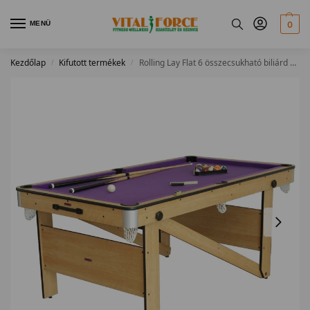
MENÜ
0
Kezdőlap
Kifutott termékek
Rolling Lay Flat 6 összecsukható biliárd asztal
/
/