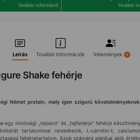
További információ
További i
Leírás
További információk
Vélemények
0
Figure Shake fehérje
égi Német protein, mely igen szigorú követelményeknek 
je
egy minőségi „tejsavó” és „tejfehérje” fehérje készítmén
nhidrát tartalommal rendelkezik, L-carnitin-t, calcium
ztaságú fehérjetartalom. Azok számára ajánljuk akik érték