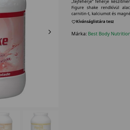
„tejfehérje” fehérje készítm
Figure shake rendkívül alac
carnitin-t, kalciumot és magn
Kívánságlistára tesz
Márka:
Best Body Nutritio