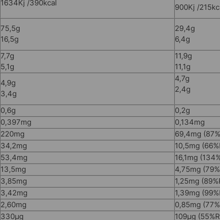
1634Kj /390kcal
900Kj /215kc
75,5g
29,4g
16,5g
6,4g
7,7g
11,9g
5,1g
11,1g
4,7g
4,9g
2,4g
3,4g
0,6g
0,2g
0,397mg
0,134mg
220mg
69,4mg (87
34,2mg
10,5mg (66%
53,4mg
16,1mg (134
13,5mg
4,75mg (79
3,85mg
1,25mg (89%
3,42mg
1,39mg (99%
2,60mg
0,85mg (77
330µg
109µg (55%R