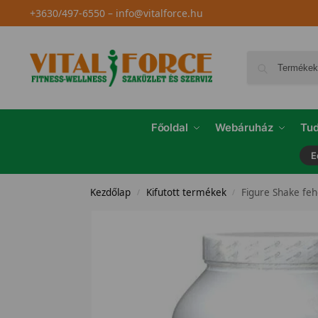
+3630/497-6550
–
info@vitalforce.hu
Főoldal
Webáruház
Tud
E
Kezdőlap
Kifutott termékek
Figure Shake feh
/
/