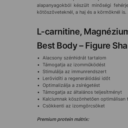
alapanyagokból készült minőségi fehérj
kötöszöveteknél, a haj és a körmöknél is. 
L-carnitine, Magnézium
Best Body – Figure Sha
Alacsony szénhidrát tartalom
Támogatja az izomműködést
Stimulálja az immunrendszert
Lerövidíti a regenerálódási időt
Optimalizálja a zsírégetést
Támogatja az általános teljesítményt
Kalciumnak köszönhetően optimálisan t
Csökkenti az izomgörcsöket
Premium protein mátrix: