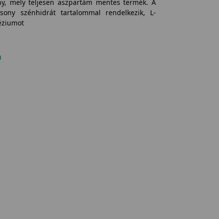
ény, mely teljesen aszpartám mentes termék. A
sony szénhidrát tartalommal rendelkezik, L-
éziumot
n