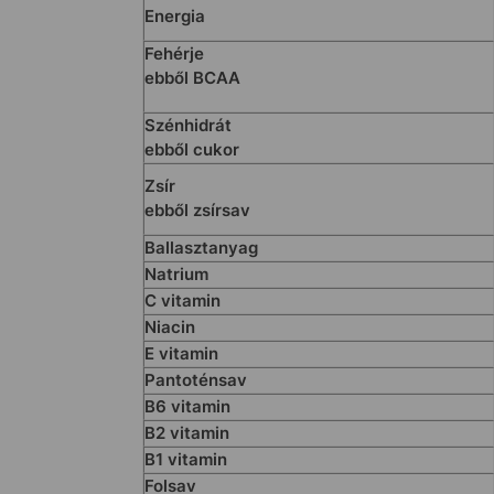
Energia
Fehérje
ebből BCAA
Szénhidrát
ebből cukor
Zsír
ebből zsírsav
Ballasztanyag
Natrium
C vitamin
Niacin
E vitamin
Pantoténsav
B6 vitamin
B2 vitamin
B1 vitamin
Folsav