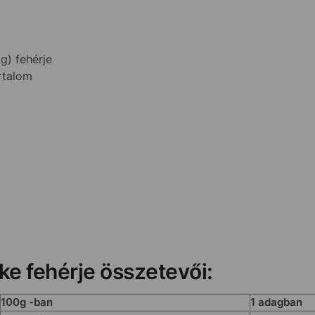
g) fehérje
rtalom
ke fehérje összetevői:
100g -ban
1 adagban