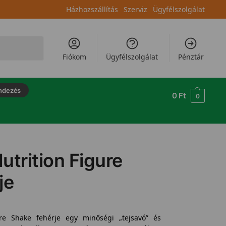
Házhozszállítás
Szerviz
Ügyfélszolgálat
Keresés
Fiókom
Ügyfélszolgálat
Pénztár
ndezés
0
Ft
0
utrition Figure
je
re Shake fehérje egy minőségi „tejsavó” és