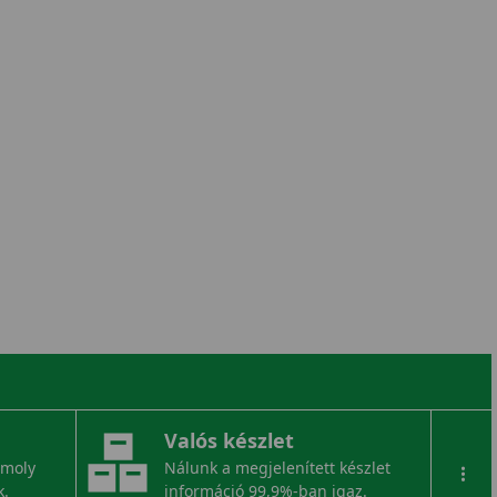
Valós készlet
omoly
Nálunk a megjelenített készlet
...
k.
információ 99,9%-ban igaz.