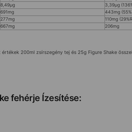
8,49µg
3,39µg (136
691mg
443mg (55%
277mg
110mg (29%
667mg
206mg
tt értékek 200ml zsírszegény tej és 25g Figure Shake öss
e fehérje Ízesítése: