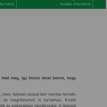
nformáció
További információ
felel meg, így biztos lehet benne, hogy
y, mely teljesen aszpartám mentes termék.
ot és magnéziumot is tartalmaz. Kiváló
elik az egészséges táplálkozást. A legjobb