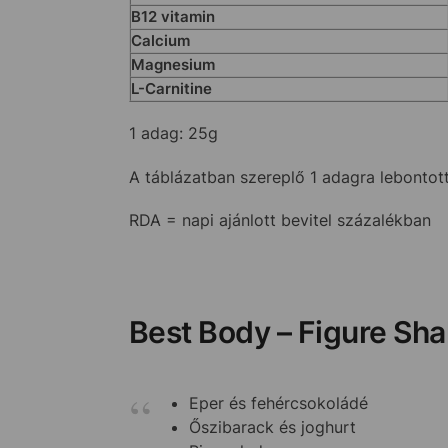
B12 vitamin
Calcium
Magnesium
L-Carnitine
1 adag: 25g
A táblázatban szereplő 1 adagra lebonto
RDA = napi ajánlott bevitel százalékban
Best Body – Figure Shak
Eper és fehércsokoládé
Őszibarack és joghurt