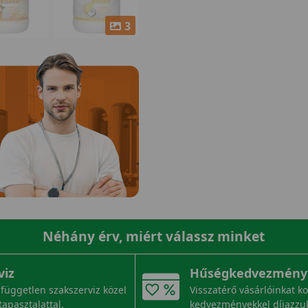
3
Néhány érv, miért válassz minket
viz
Hűségkedvezmény
független szakszerviz közel
Visszatérő vásárlóinkat k
tapasztalattal.
kedvezményekkel díjazzu