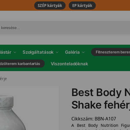
SZÉP kártyák
EP kártyák
ástár
Szolgáltatások
Galéria
Fitneszterem bere
Viszonteladóknak
dzőterem karbantartás
érje
Best Body N
Shake fehér
Cikkszám:
BBN-A107
A Best Body Nutrition Figu