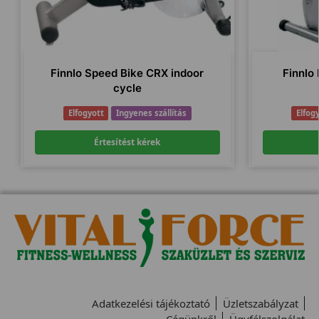
Finnlo Speed Bike CRX indoor
Finnlo
cycle
Elfogyott
Ingyenes szállítás
Elfog
Értesítést kérek
Adatkezelési tájékoztató
Üzletszabályzat