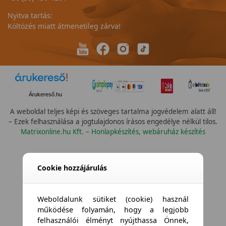
Nyitva tartás:
Költözés miatt átmenetileg zárva!
Árukereső.hu
A weboldal teljes képi és szöveges tartalma jogvédelem alatt áll!
– Ezek felhasználása a jogtulajdonos írásos engedélye nélkül tilos.
Matrixonline.hu Kft. – Honlapkészítés, webáruház készítés
Cookie hozzájárulás
Weboldalunk sütiket (cookie) használ
működése folyamán, hogy a legjobb
felhasználói élményt nyújthassa Önnek,