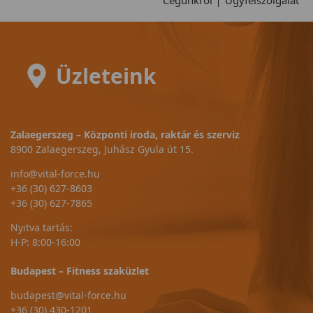
Cégünkről
Ügyfélszolgálat
Üzleteink
Zalaegerszeg – Központi iroda, raktár és szerviz
8900 Zalaegerszeg, Juhász Gyula út 15.
info@vital-force.hu
+36 (30) 627-8603
+36 (30) 627-7865
Nyitva tartás:
H-P: 8:00-16:00
Budapest – Fitness szaküzlet
budapest@vital-force.hu
+36 (30) 430-1201