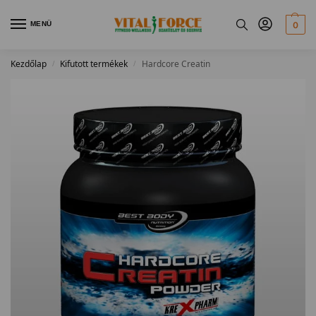
MENÜ
0
Kezdőlap
Kifutott termékek
Hardcore Creatin
/
/