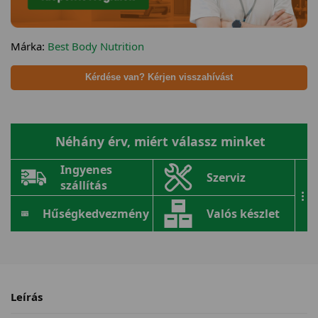
Márka:
Best Body Nutrition
Kérdése van? Kérjen visszahívást
Néhány érv, miért válassz minket
Ingyenes
Szerviz
szállítás
...
Hűségkedvezmény
Valós készlet
Leírás