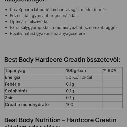
KreaXpharm laboratóriumban vizsgált márka termék
Edzés után gyorsabb regenerálódás
Optimális felszívódás
Extra súlygyarapodást eredményezhet (szervezet függő)
Pozitív hatást gyakorol az anyagcserére
Best Body Hardcore Creatin összetevői:
Tápanyag
100g-ban
% RDA
Energia
50 KJ/ 12kcal
Fehérje
0,1g
Szénhidrát
0,1g
Zsír
0,1g
Creatin monohydrate
100
Best Body Nutrition – Hardcore Creatin