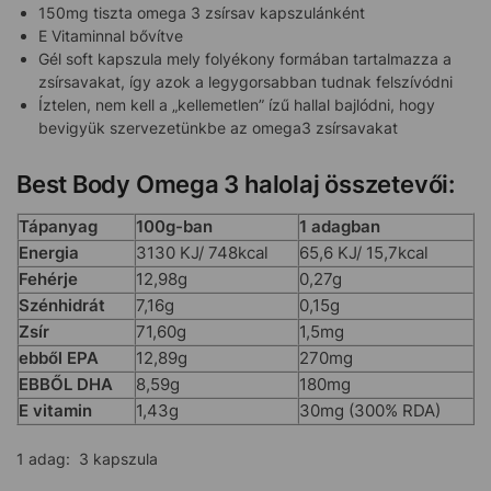
150mg tiszta omega 3 zsírsav kapszulánként
E Vitaminnal bővítve
Gél soft kapszula mely folyékony formában tartalmazza a
zsírsavakat, így azok a legygorsabban tudnak felszívódni
Íztelen, nem kell a „kellemetlen” ízű hallal bajlódni, hogy
bevigyük szervezetünkbe az omega3 zsírsavakat
Best Body Omega 3 halolaj összetevői:
Tápanyag
100g-ban
1 adagban
Energia
3130 KJ/ 748kcal
65,6 KJ/ 15,7kcal
Fehérje
12,98g
0,27g
Szénhidrát
7,16g
0,15g
Zsír
71,60g
1,5mg
ebből EPA
12,89g
270mg
EBBŐL DHA
8,59g
180mg
E vitamin
1,43g
30mg (300% RDA)
1 adag: 3 kapszula