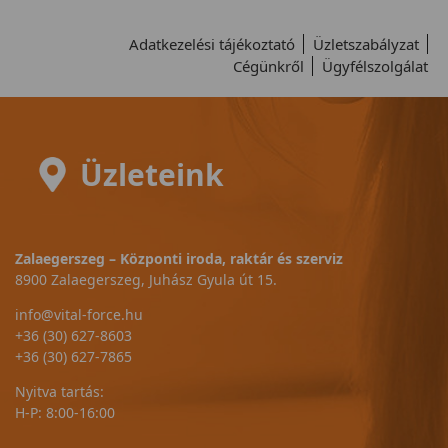
Adatkezelési tájékoztató
Üzletszabályzat
Cégünkről
Ügyfélszolgálat
Üzleteink
Zalaegerszeg – Központi iroda, raktár és szerviz
8900 Zalaegerszeg, Juhász Gyula út 15.
info@vital-force.hu
+36 (30) 627-8603
+36 (30) 627-7865
Nyitva tartás:
H-P: 8:00-16:00