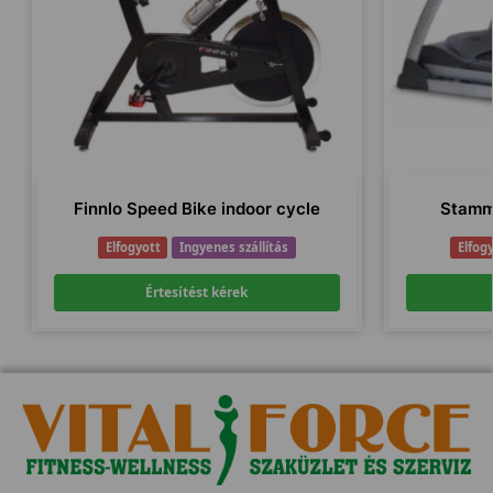
Finnlo Speed Bike indoor cycle
Stamm
Elfogyott
Ingyenes szállítás
Elfog
Értesítést kérek