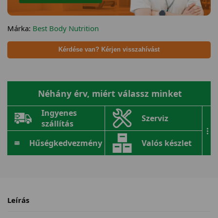
Márka:
Best Body Nutrition
Kérdése van? Kérjen visszahívást
Néhány érv, miért válassz minket
Ingyenes
Szerviz
szállítás
...
Hűségkedvezmény
Valós készlet
Leírás