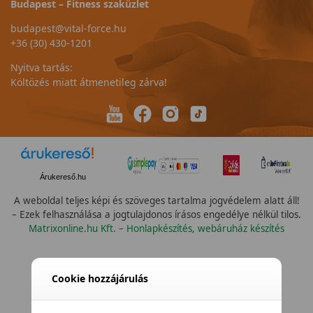
Budapest – Fitness szaküzlet
budapest@vital-force.hu
+36 (30) 430-1201
Nyitva tartás:
Költözés miatt átmenetileg zárva!
Árukereső.hu
A weboldal teljes képi és szöveges tartalma jogvédelem alatt áll!
– Ezek felhasználása a jogtulajdonos írásos engedélye nélkül tilos.
Matrixonline.hu Kft. – Honlapkészítés, webáruház készítés
Cookie hozzájárulás