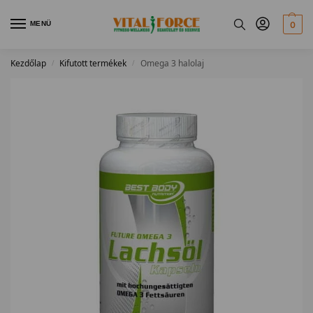
MENÜ
0
Kezdőlap
Kifutott termékek
Omega 3 halolaj
/
/