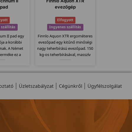
echnum II
Finnlo Aquon XTR
ópad
evezőgép
gyott
Elfogyott
szállítás
Ingyenes szállítás
num II pad egy
Finnlo Aquon XTR ergométeres
iója a korábbi
evezőpad egy kitűnő minőségi
nak. A Német
nagy teherbírású evezőpad. 150
terméke ez a
kg-os teherbírásával, masszív
inőségi pad.
erős vázával akár fitnesztermek
 dőlésszög,
dísze is lehet! 30-300 watt-ig
futófelület,
állítható nehézségi szint, 11
9 program... stb
program, összecsukható
oztató
 a modellt...
Üzletszabályzat
modell.
Cégünkről
Ügyfélszolgálat