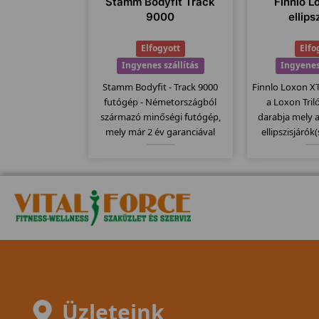
Stamm Bodyfit Track
Finnlo L
9000
ellips
Elfogyott
Elfo
Ingyenes szállítás
Ingyenes
Stamm Bodyfit - Track 9000
Finnlo Loxon XT 
futógép - Németországból
a Loxon Tri
származó minőségi futógép,
darabja mely 
mely már 2 év garanciával
ellipszisjárók
kapható. Stamm futógépek
közép mode
egyik bevezető modellje mely
lendkerékke
kategóriájához képest
fokozattal és 2
130x43cm-es futófelülettel
állíthatóságg
rendelkezik.
Üzleteink