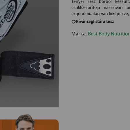
Tenyér rész bőrből készül
csuklószorítója masszívan t
ergonómiailag van kiképezve, 
Kívánságlistára tesz
Márka:
Best Body Nutritio