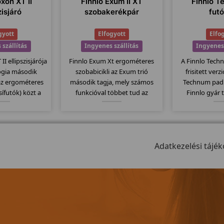
oxon XT II
Finnlo Exum II XT
Finnlo T
zisjáró
szobakerékpár
fut
gyott
Elfogyott
Elfo
 szállítás
Ingyenes szállítás
Ingyenes 
II ellipszisjárója
Finnlo Exum Xt ergométeres
A Finnlo Tech
lógia második
szobabicikli az Exum trió
frisitett verz
az ergométeres
második tagja, mely számos
Technum pad
(sífutók) közt a
funkcióval többet tud az
Finnlo gyár 
ll. 20Kg-os
alapmodellnél. Itt is
megbízható m
l 32 erősségi
megtartották az erős vázat és
Elektromos
5-400 wattig való
ezáltal szintén 150kg-os
135x44cm-es 
al látták el...
teherbírással rendelkezik....
szállítógörgők, 
Adatkezelési tájék
jellemzi ezt