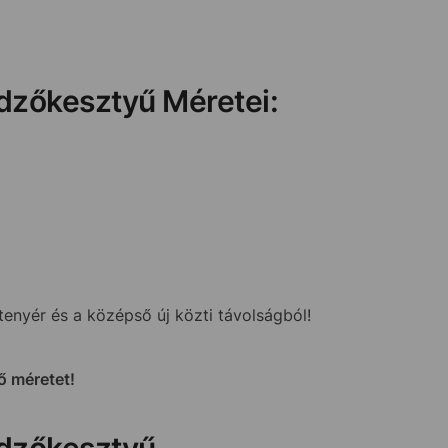
edzőkesztyű Méretei:
nyér és a középső új közti távolságból!
ő méretet!
edzőkesztyű