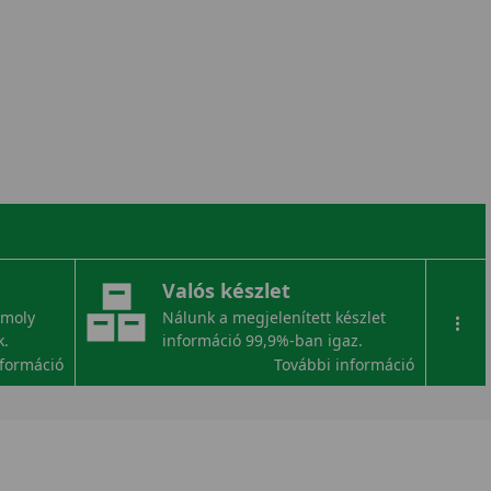
Valós készlet
omoly
Nálunk a megjelenített készlet
...
k.
információ 99,9%-ban igaz.
nformáció
További információ