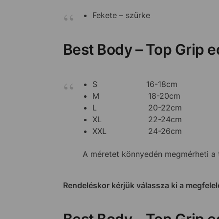
Fekete – szürke
Best Body – Top Grip 
S 16-18cm
M 18-20cm
L 20-22cm
XL 22-24cm
XXL 24-26cm
A méretet könnyedén megmérheti a te
Rendeléskor kérjük válassza ki a megfelel
Best Body – Top Grip 