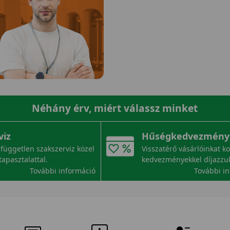
Néhány érv, miért válassz minket
viz
Hűségkedvezmény
független szakszerviz közel
Visszatérő vásárlóinkat k
tapasztalattal.
kedvezményekkel díjazzu
További információ
További i