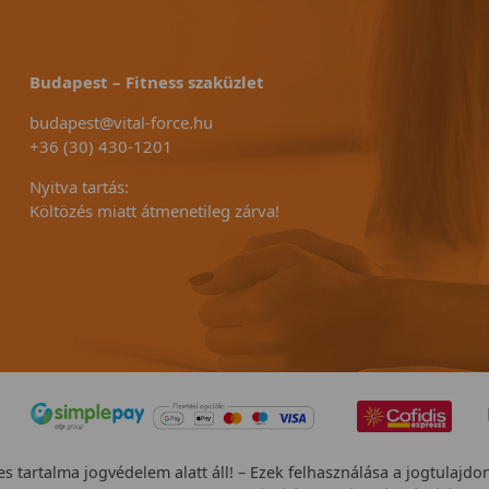
Budapest – Fitness szaküzlet
budapest@vital-force.hu
+36 (30) 430-1201
Nyitva tartás:
Költözés miatt átmenetileg zárva!
s tartalma jogvédelem alatt áll! – Ezek felhasználása a jogtulajdo