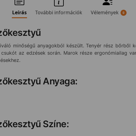
Leírás
További információk
Vélemények
0
zőkesztyű
váló minőségű anyagokból készült. Tenyér rész bőrből k
 a csukót az edzések során. Marok része ergonómiailag v
zésekhez.
zőkesztyű Anyaga:
zőkesztyű Színe: