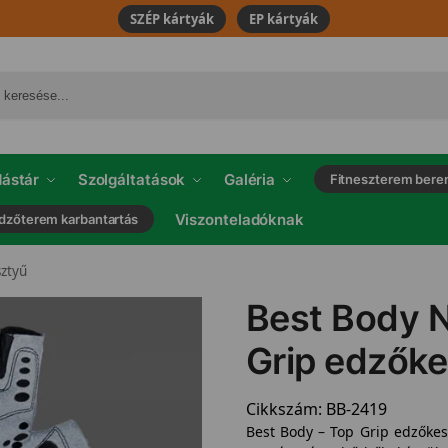
SZÉP kártyák
EP kártyák
ástár
Szolgáltatások
Galéria
Fitneszterem bere
Viszonteladóknak
dzőterem karbantartás
ztyű
Best Body N
Grip edzők
Cikkszám:
BB-2419
Best Body – Top Grip edzőkes