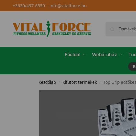
+3630/497-6550
–
info@vitalforce.hu
Főoldal
Webáruház
Tud
E
Kezdőlap
Kifutott termékek
Top Grip edzőkes
/
/