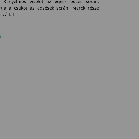
t. Kényelmes viselet az egész edzés során,
artja a csukót az edzések során. Marok része
ezáltal…
n