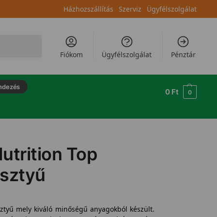
Házhozszállítás
Szerviz
Ügyfélszolgálat
Keresés
Fiókom
Ügyfélszolgálat
Pénztár
ndezés
0
Ft
0
utrition Top
esztyű
ztyű mely kiváló minőségű anyagokból készült.