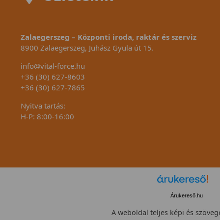
Zalaegerszeg – Központi iroda, raktár és szerviz
8900 Zalaegerszeg, Juhász Gyula út 15.
info@vital-force.hu
+36 (30) 627-8603
+36 (30) 627-7865
Nyitva tartás:
H-P: 8:00-16:00
Árukereső.hu
A weboldal teljes képi és szövege