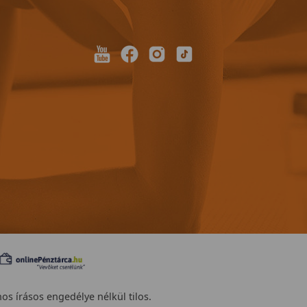
nos írásos engedélye nélkül tilos.