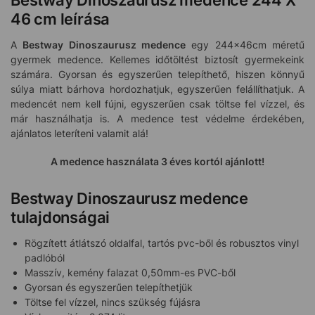
46 cm leírása
A
Bestway Dinoszaurusz medence
egy 244x46cm méretű
gyermek medence. Kellemes időtöltést biztosít gyermekeink
számára. Gyorsan és egyszerűen telepíthető, hiszen könnyű
súlya miatt bárhova hordozhatjuk, egyszerűen felállíthatjuk. A
medencét nem kell fújni, egyszerűen csak töltse fel vízzel, és
már használhatja is. A medence test védelme érdekében,
ajánlatos leteríteni valamit alá!
A medence használata 3 éves kortól ajánlott!
Bestway Dinoszaurusz medence
tulajdonságai
Rögzített átlátszó oldalfal, tartós pvc-ből és robusztos vinyl
padlóból
Masszív, kemény falazat 0,50mm-es PVC-ből
Gyorsan és egyszerűen telepíthetjük
Töltse fel vízzel, nincs szükség fújásra