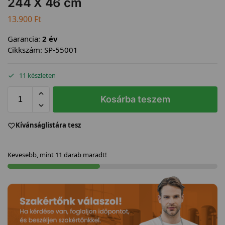
244 X 46 cm
13.900
Ft
Garancia:
2 év
Cikkszám:
SP-55001
11 készleten
Kosárba teszem
Kívánságlistára tesz
Kevesebb, mint 11 darab maradt!