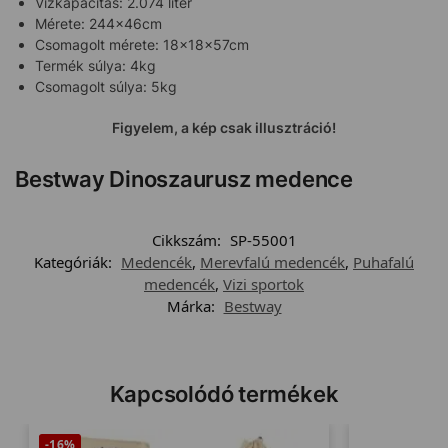
Vízkapacitás: 2.074 liter
Mérete: 244x46cm
Csomagolt mérete: 18x18x57cm
Termék súlya: 4kg
Csomagolt súlya: 5kg
Figyelem, a kép csak illusztráció!
Bestway Dinoszaurusz medence
Cikkszám:
SP-55001
Kategóriák:
Medencék
,
Merevfalú medencék
,
Puhafalú
medencék
,
Vizi sportok
Márka:
Bestway
Kapcsolódó termékek
-16%