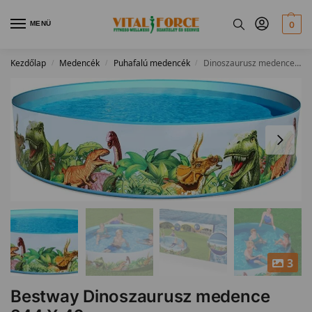
MENÜ
0
Kezdőlap
Medencék
Puhafalú medencék
Dinoszaurusz medence 244 X 46 cm
/
/
/
3
Bestway Dinoszaurusz medence