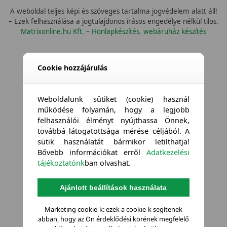
A weboldal teljes képi és szöveges tartalma jogvédelem alatt áll!
– Ezek felhasználása a jogtulajdonos írásos engedélye nélkül tilos.
Matrixonline.hu Kft. – Honlapkészítés, webáruház készítés
Cookie hozzájárulás
Weboldalunk sütiket (cookie) használ
működése folyamán, hogy a legjobb
felhasználói élményt nyújthassa Önnek,
továbbá látogatottsága mérése céljából. A
sütik használatát bármikor letilthatja!
Bővebb információkat erről
Adatkezelési
tájékoztatónk
ban olvashat.
Ajánlott beállítások használata
Marketing cookie-k: ezek a cookie-k segítenek
abban, hogy az Ön érdeklődési körének megfelelő