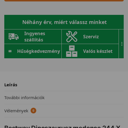
Néhány érv, miért válassz minket
Ingyenes
Szerviz
szállítás
...
Hűségkedvezmény
Valós készlet
Leírás
További információk
Vélemények
0
Bestway Dinoszaurusz medence 244 X