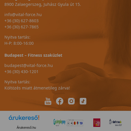
8900 Zalaegerszeg, Juhász Gyula út 15.
info@vital-force.hu
+36 (30) 627-8603
+36 (30) 627-7865
Nyitva tartás:
H-P: 8:00-16:00
Budapest – Fitness szaküzlet
budapest@vital-force.hu
+36 (30) 430-1201
Nyitva tartás:
Költözés miatt átmenetileg zárva!
Árukereső.hu