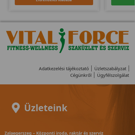
Adatkezelési tájékoztató
Üzletszabályzat
Cégünkről
Ügyfélszolgálat
Üzleteink
Zalaegerszeg – Központi iroda, raktár és szerviz