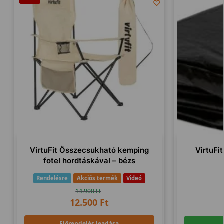
VirtuFit Összecsukható kemping
VirtuFi
fotel hordtáskával – bézs
Rendelésre
Akciós termék
Videó
14.900
Ft
12.500
Ft
Előrendelés leadása