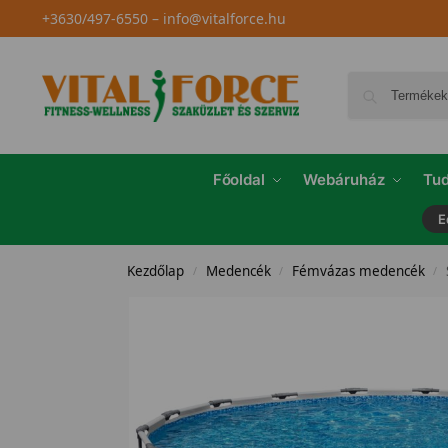
+3630/497-6550
–
info@vitalforce.hu
Főoldal
Webáruház
Tud
E
Kezdőlap
Medencék
Fémvázas medencék
/
/
/