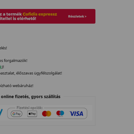
elés!
os forgalmazók!
ek
)!
sztalat, élőszavas ügyfélszolgálat!
gbízható webáruház!
online fizetés, gyors szállítás