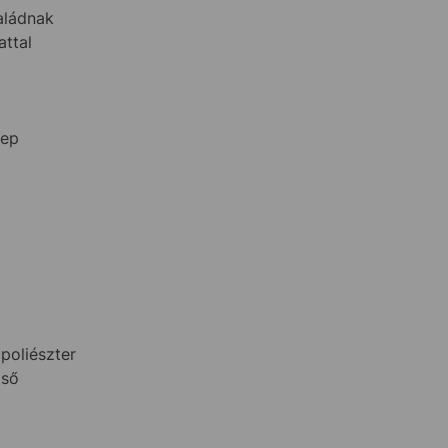
aládnak
attal
lep
poliészter
lső