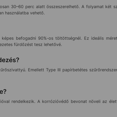
osan 30–60 perc alatt összeszerelhető. A folyamat két 
an használatba vehető.
 képes befogadni 90%-os töltöttségnél. Ez ideális méret
vezetes fürdőzést tesz lehetővé.
dezés?
rőszivattyú. Emellett Type III papírbetétes szűrőrendszer
te?
óval rendelkezik. A korrózióvédő bevonat növeli az élet