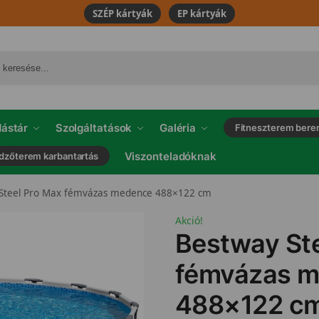
SZÉP kártyák
EP kártyák
ástár
Szolgáltatások
Galéria
Fitneszterem bere
Viszonteladóknak
dzőterem karbantartás
Steel Pro Max fémvázas medence 488×122 cm
Akció!
Bestway St
fémvázas 
488×122 c