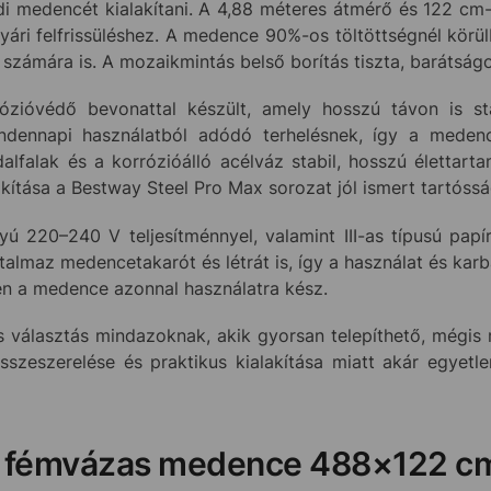
i medencét kialakítani. A 4,88 méteres átmérő és 122 cm-
ári felfrissüléshez. A medence 90%-os töltöttségnél körülb
 számára is. A mozaikmintás belső borítás tiszta, barátságo
zióvédő bevonattal készült, amely hosszú távon is sta
 mindennapi használatból adódó terhelésnek, így a mede
lfalak és a korrózióálló acélváz stabil, hosszú élettarta
kítása a Bestway Steel Pro Max sorozat jól ismert tartóssá
ú 220–240 V teljesítménnyel, valamint III-as típusú papí
talmaz medencetakarót és létrát is, így a használat és kar
n a medence azonnal használatra kész.
 választás mindazoknak, akik gyorsan telepíthető, mégis
szeszerelése és praktikus kialakítása miatt akár egyetle
x fémvázas medence 488×122 cm