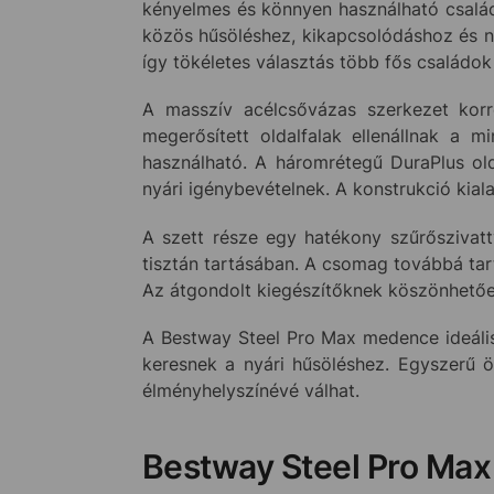
kényelmes és könnyen használható család
közös hűsöléshez, kikapcsolódáshoz és ny
így tökéletes választás több fős családok
A masszív acélcsővázas szerkezet korró
megerősített oldalfalak ellenállnak a
használható. A háromrétegű DuraPlus olda
nyári igénybevételnek. A konstrukció kiala
A szett része egy hatékony szűrőszivatty
tisztán tartásában. A csomag továbbá tar
Az átgondolt kiegészítőknek köszönhetőe
A Bestway Steel Pro Max medence ideális
keresnek a nyári hűsöléshez. Egyszerű ös
élményhelyszínévé válhat.
Bestway Steel Pro Ma