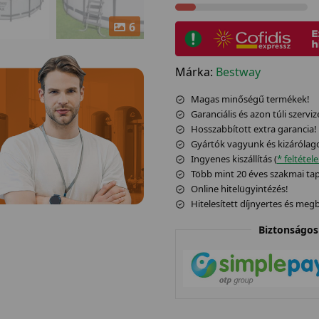
6
Márka:
Bestway
Magas minőségű termékek!
Garanciális és azon túli szerviz
Hosszabbított extra garancia!
Gyártók vagyunk és kizárólag
Ingyenes kiszállítás (
* feltétel
Több mint 20 éves szakmai tapa
Online hitelügyintézés!
Hitelesített díjnyertes és me
Biztonságos 