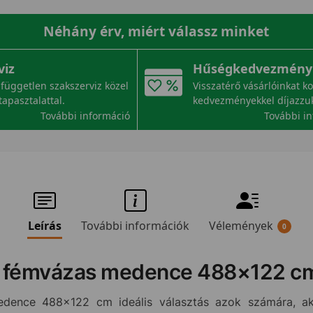
Néhány érv, miért válassz minket
viz
Hűségkedvezmény
független szakszerviz közel
Visszatérő vásárlóinkat k
tapasztalattal.
kedvezményekkel díjazzu
További információ
További i
Leírás
További információk
Vélemények
0
x fémvázas medence 488×122 cm
ence 488×122 cm ideális választás azok számára, aki