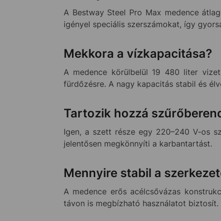
A Bestway Steel Pro Max medence átlag
igényel speciális szerszámokat, így gyors
Mekkora a vízkapacitása?
A medence körülbelül 19 480 liter vizet
fürdőzésre. A nagy kapacitás stabil és él
Tartozik hozzá szűrőberen
Igen, a szett része egy 220–240 V-os szű
jelentősen megkönnyíti a karbantartást.
Mennyire stabil a szerkeze
A medence erős acélcsővázas konstrukci
távon is megbízható használatot biztosít.