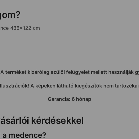
agom?
ence 488×122 cm
 A terméket kizárólag szülői felügyelet mellett használják 
illusztrációk! A képeken látható kiegészítők nem tartozéka
Garancia: 6 hónap
vásárlói kérdésekkel
fel a medence?