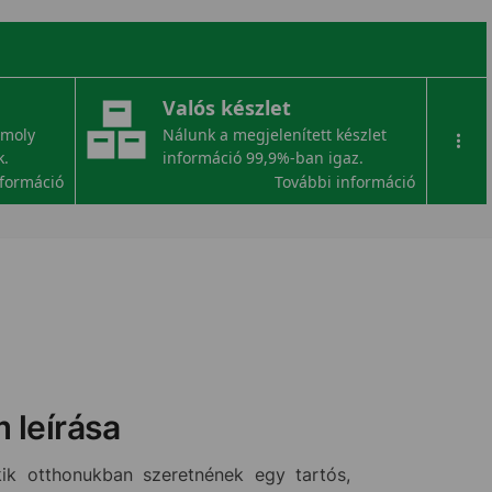
Valós készlet
omoly
Nálunk a megjelenített készlet
...
k.
információ 99,9%-ban igaz.
nformáció
További információ
 leírása
k otthonukban szeretnének egy tartós,