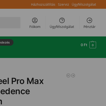
Házhozszállítás
Szerviz
Ügyfélszolgálat
Keresés
Fiókom
Ügyfélszolgálat
Pénztár
ndezés
0
Ft
0
eel Pro Max
medence
m