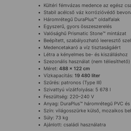
Kültéri fémvázas medence az egész cs
Stabil acélcső váz korrózióvédő bevon
Háromrétegű DuraPlus™ oldalfalak
Egyszerű, gyors összeszerelés
Valósághű Prismatic Stone™ mintázat
Beépített, szabályozható leeresztő sze
Medencetakaró a víz tisztaságáért
Létra a kényelmes be- és kiszálláshoz
Szezonális használat (nem téliesíthető)
Méret:
488 x 122 cm
Vízkapacitás:
19 480 liter
Szűrés: patronos (Type III)
Szivattyú vízátfolyása: 5 678 l
Feszültség: 220–240 V
Anyag: DuraPlus™ háromrétegű PVC és 
Szín: világosszürke külső, mozaikos be
Súly: 73 kg
Ajánlott: családi használatra