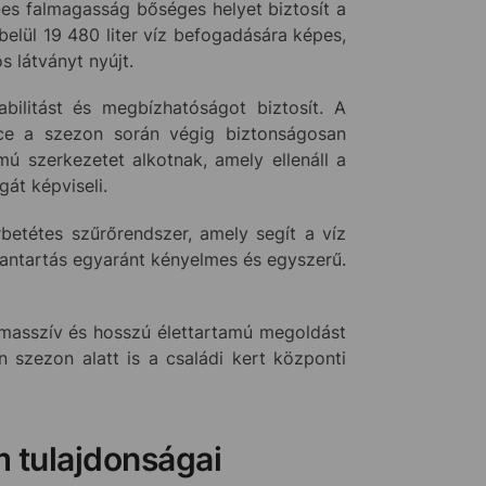
es falmagasság bőséges helyet biztosít a
elül 19 480 liter víz befogadására képes,
s látványt nyújt.
bilitást és megbízhatóságot biztosít. A
nce a szezon során végig biztonságosan
mú szerkezetet alkotnak, amely ellenáll a
gát képviseli.
rbetétes szűrőrendszer, amely segít a víz
bantartás egyaránt kényelmes és egyszerű.
 masszív és hosszú élettartamú megoldást
n szezon alatt is a családi kert központi
 tulajdonságai