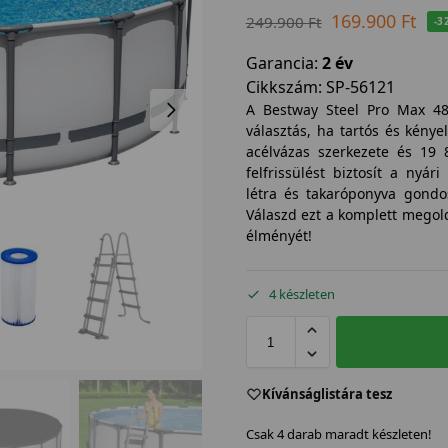
169.900
Ft
249.900
Ft
-3
Garancia:
2 év
Cikkszám:
SP-56121
A Bestway Steel Pro Max 4
választás, ha tartós és kénye
acélvázas szerkezete és 19 
felfrissülést biztosít a nyá
létra és takaróponyva gondo
Válaszd ezt a komplett megold
élményét!
4 készleten
Kívánságlistára tesz
Csak 4 darab maradt készleten!