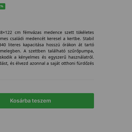
2%
88×122 cm fémvázas medence szett tökéletes
lmes családi medencét keresel a kertbe. Stabil
840 literes kapacitása hosszú órákon át tartó
ri melegben. A szettben található szűrőpumpa,
skodik a kényelmes és egyszerű használatról.
ást, és élvezd azonnal a saját otthoni fürdőzés
Kosárba teszem