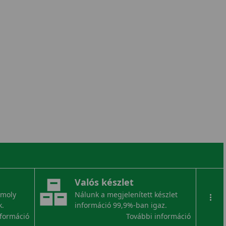
Valós készlet
omoly
Nálunk a megjelenített készlet
...
k.
információ 99,9%-ban igaz.
nformáció
További információ