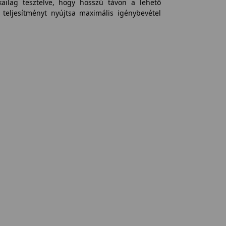
ailag tesztelve, hogy hosszú távon a lehető
teljesítményt nyújtsa maximális igénybevétel