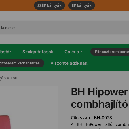
SZÉP kártyák
EP kártyák
ástár
Szolgáltatások
Galéria
Fitneszterem bere
Viszonteladóknak
dzőterem karbantartás
 gép X 180
BH Hipower 
combhajlító
Cikkszám:
BH-0028
A BH HiPower álló combha