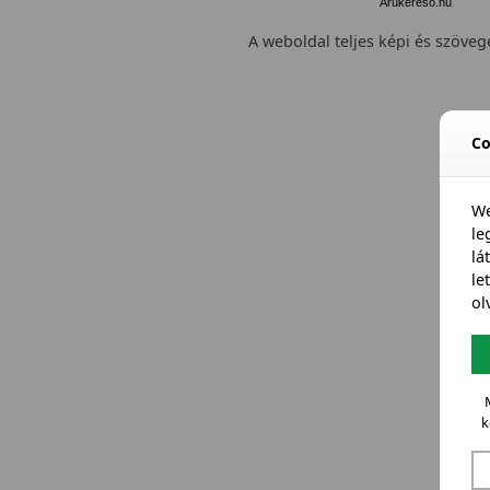
Árukereső.hu
A weboldal teljes képi és szövege
Co
We
l
lá
le
ol
k