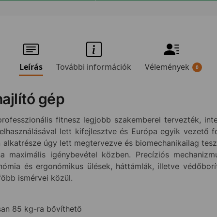
Leírás
További információk
Vélemények
0
ajlító gép
rofesszionális fitnesz legjobb szakemberei tervezték, int
elhasználásával lett kifejlesztve és Európa egyik vezető
alkatrésze úgy lett megtervezve és biomechanikailag tesz
tsa maximális igénybevétel közben. Precíziós mechaniz
onómia és ergonómikus ülések, háttámlák, illetve védőbor
őbb ismérvei közül.
isan 85 kg-ra bővíthető