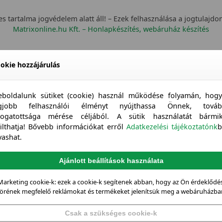
s tartalma jogvédelem alatt áll! – Ezek felhasználása a jogtulajdo
Matrixonline.hu Kft. – Honlapkészítés, webáruház készítés
okie hozzájárulás
boldalunk sütiket (cookie) használ működése folyamán, hog
egjobb felhasználói élményt nyújthassa Önnek, továb
togatottsága mérése céljából. A sütik használatát bármi
tilthatja! Bővebb információkat erről
Adatkezelési tájékoztatónk
b
vashat.
Ajánlott beállítások használata
Marketing cookie-k: ezek a cookie-k segítenek abban, hogy az Ön érdeklődés
örének megfelelő reklámokat és termékeket jelenítsük meg a webáruházba
Csak a szükséges cookie-k