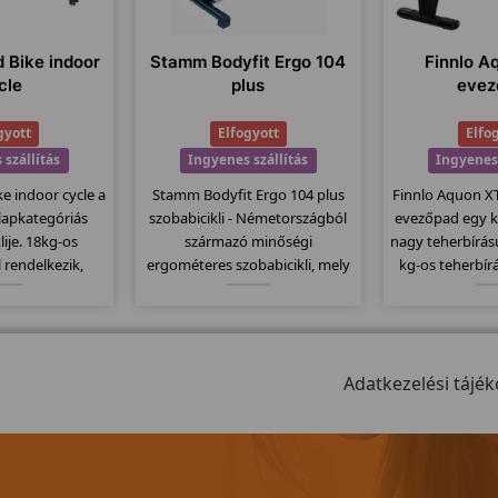
d Bike indoor
Stamm Bodyfit Ergo 104
Finnlo A
cle
plus
evez
gyott
Elfogyott
Elfo
 szállítás
Ingyenes szállítás
Ingyenes 
ke indoor cycle a
Stamm Bodyfit Ergo 104 plus
Finnlo Aquon X
alapkategóriás
szobabicikli - Németországból
evezőpad egy k
lije. 18kg-os
származó minőségi
nagy teherbírás
 rendelkezik,
ergométeres szobabicikli, mely
kg-os teherbír
ompatibilis a
már 2 év garanciával kapható.
erős vázával ak
ladó övekkel.
13kg-os lendítő kereke és az
dísze is lehet!
lmas erőltetett
extra 150kg-os teherbírás is
állítható nehé
 szabadon futó
meggyőző érv a termék melletti
program, ös
rendszerét.
döntésben.
Adatkezelési tájék
mod