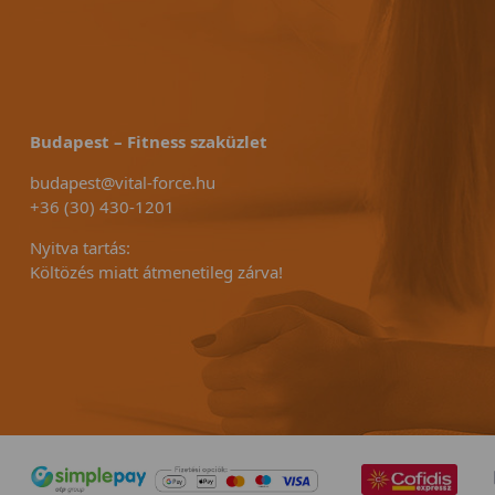
Budapest – Fitness szaküzlet
budapest@vital-force.hu
+36 (30) 430-1201
Nyitva tartás:
Költözés miatt átmenetileg zárva!