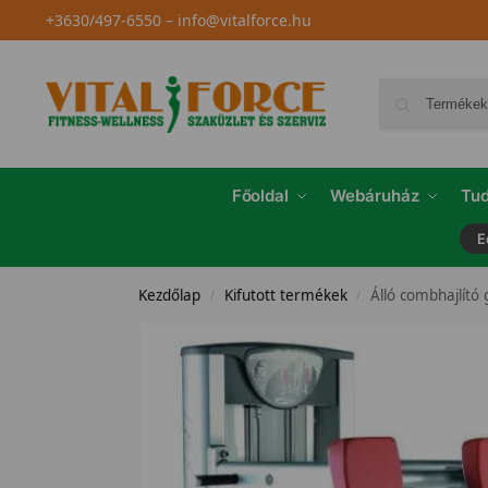
+3630/497-6550
–
info@vitalforce.hu
Főoldal
Webáruház
Tud
E
Kezdőlap
Kifutott termékek
Álló combhajlító
/
/