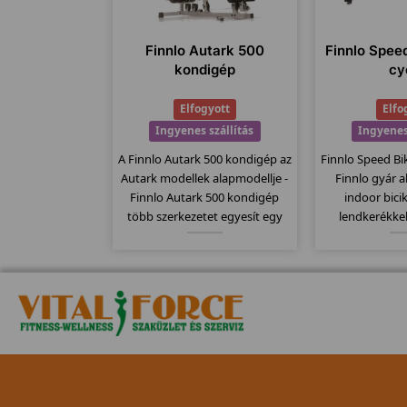
Finnlo Autark 500
Finnlo Spee
kondigép
cy
Elfogyott
Elfo
Ingyenes szállítás
Ingyenes
A Finnlo Autark 500 kondigép az
Finnlo Speed Bi
Autark modellek alapmodellje -
Finnlo gyár 
Finnlo Autark 500 kondigép
indoor bicik
több szerkezetet egyesít egy
lendkerékkel
gépben és ezáltal sokoldalú
computere k
gyakorlati lehetőségeket kínál. A
mellkasi je
húzódzkodás, pillangó,
Kitűnően alka
láberősítő...stb.
biciklizésre,
meghajtó 