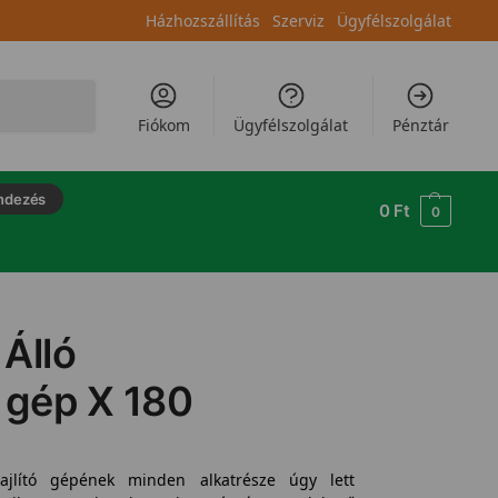
Házhozszállítás
Szerviz
Ügyfélszolgálat
Keresés
Fiókom
Ügyfélszolgálat
Pénztár
ndezés
0
Ft
0
Álló
 gép X 180
jlító gépének minden alkatrésze úgy lett