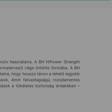
enzív használatra. A BH HiPower Strength
 formatervező cége öntötte formába. A BH
telve, hogy hosszú távon a lehető legjobb
musok, 4mm falvastagságú, rozsdamentes
ítások a tökéletes biztonság érdekében –