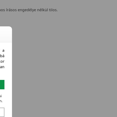
nos írásos engedélye nélkül tilos.
y a
bá
kor
an
i
n.