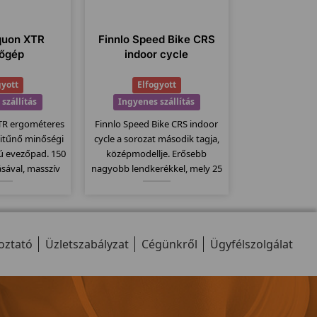
quon XTR
Finnlo Speed Bike CRS
őgép
indoor cycle
gyott
Elfogyott
szállítás
Ingyenes szállítás
TR ergométeres
Finnlo Speed Bike CRS indoor
itűnő minőségi
cycle a sorozat második tagja,
ú evezőpad. 150
középmodellje. Erősebb
ásával, masszív
nagyobb lendkerékkel, mely 25
ár fitnesztermek
kg-os. Fékező rendszere filc
 30-300 watt-ig
alapú préseléses fékrendszer.
zségi szint, 11
Computere kompatibilis a
szecsukható
mellkasi jeladó övekkel.
oztató
ell.
Üzletszabályzat
Cégünkről
Ügyfélszolgálat