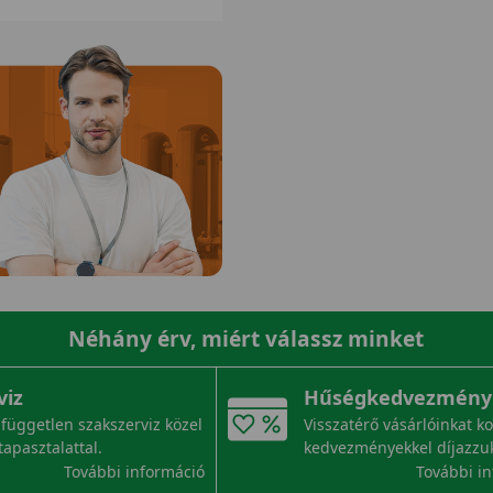
Néhány érv, miért válassz minket
viz
Hűségkedvezmény
független szakszerviz közel
Visszatérő vásárlóinkat k
tapasztalattal.
kedvezményekkel díjazzu
További információ
További i