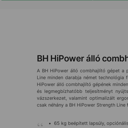
BH HiPower álló combh
A BH HiPower álló combhajlító gépet a p
Line minden darabja német technológia f
HiPower álló combhajlító gépének minden 
és legmegbízhatóbb teljesítményt nyúj
vázszerkezet, valamint optimalizált erg
csak néhány a BH HiPower Strength Line f
65 kg beépített lapsúly, opciónál