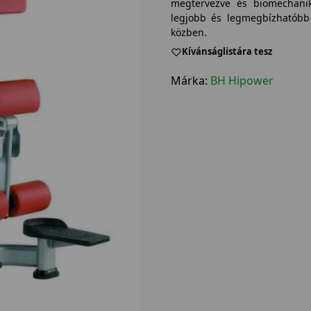
megtervezve és biomechanik
legjobb és legmegbízhatóbb 
közben.
Kívánságlistára tesz
Márka:
BH Hipower