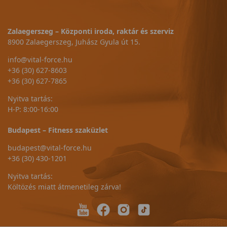
Zalaegerszeg – Központi iroda, raktár és szerviz
8900 Zalaegerszeg, Juhász Gyula út 15.
info@vital-force.hu
+36 (30) 627-8603
+36 (30) 627-7865
Nyitva tartás:
H-P: 8:00-16:00
Budapest – Fitness szaküzlet
budapest@vital-force.hu
+36 (30) 430-1201
Nyitva tartás:
Költözés miatt átmenetileg zárva!