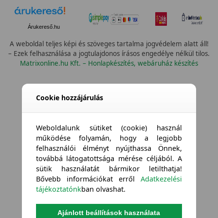
Árukereső.hu
A weboldal teljes képi és szöveges tartalma jogvédelem alatt áll!
– Ezek felhasználása a jogtulajdonos írásos engedélye nélkül tilos.
Matrixonline.hu Kft. – Honlapkészítés, webáruház készítés
Cookie hozzájárulás
Weboldalunk sütiket (cookie) használ
működése folyamán, hogy a legjobb
felhasználói élményt nyújthassa Önnek,
továbbá látogatottsága mérése céljából. A
sütik használatát bármikor letilthatja!
Bővebb információkat erről
Adatkezelési
tájékoztatónk
ban olvashat.
Ajánlott beállítások használata