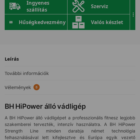
Ingyenes
Szerviz
szállítás
...
Hűségkedvezmény
Valós készlet
Leírás
További információk
Vélemények
0
BH HiPower álló vádligép
A BH HiPower álló vádligépet a professzionális fitnesz legjobb
szakemberei tervezték, intenzív használatra. A BH HiPower
Strength Line minden darabja német technológia
felhasználásával lett kifejlesztve és Európa egyik vezető