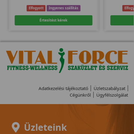
Elfogyott
Ingyenes szállítás
Elfog
Értesítést kérek
Adatkezelési tájékoztató
Üzletszabályzat
Cégünkről
Ügyfélszolgálat
Üzleteink