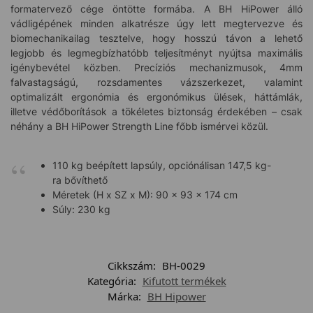
formatervező cége öntötte formába. A BH HiPower álló
vádligépének minden alkatrésze úgy lett megtervezve és
biomechanikailag tesztelve, hogy hosszú távon a lehető
legjobb és legmegbízhatóbb teljesítményt nyújtsa maximális
igénybevétel közben. Precíziós mechanizmusok, 4mm
falvastagságú, rozsdamentes vázszerkezet, valamint
optimalizált ergonómia és ergonómikus ülések, háttámlák,
illetve védőborítások a tökéletes biztonság érdekében – csak
néhány a BH HiPower Strength Line főbb ismérvei közül.
110 kg beépített lapsúly, opciónálisan 147,5 kg-
ra bővíthető
Méretek (H x SZ x M): 90 x 93 x 174 cm
Súly: 230 kg
Cikkszám:
BH-0029
Kategória:
Kifutott termékek
Márka:
BH Hipower