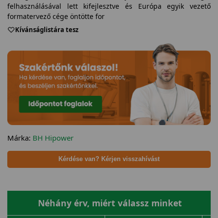
felhasználásával lett kifejlesztve és Európa egyik vezető
formatervező cége öntötte for
Kívánságlistára tesz
Márka:
BH Hipower
Kérdése van? Kérjen visszahívást
Néhány érv, miért válassz minket