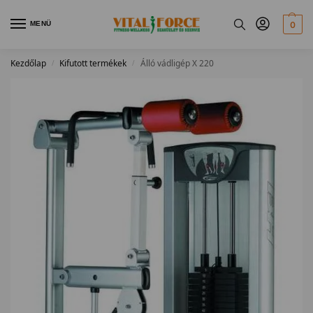
MENÜ
0
Kezdőlap
Kifutott termékek
Álló vádligép X 220
/
/