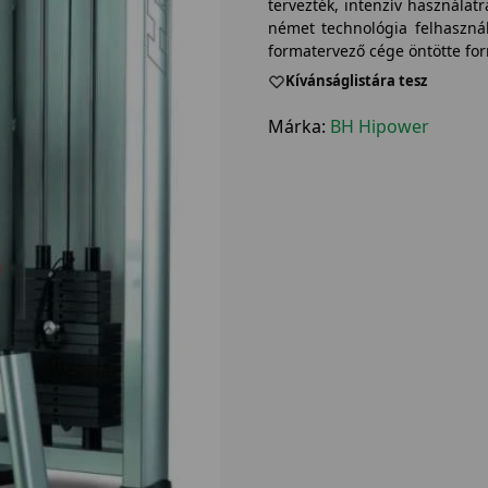
tervezték, intenzív használa
német technológia felhasználá
formatervező cége öntötte fo
Kívánságlistára tesz
Márka:
BH Hipower