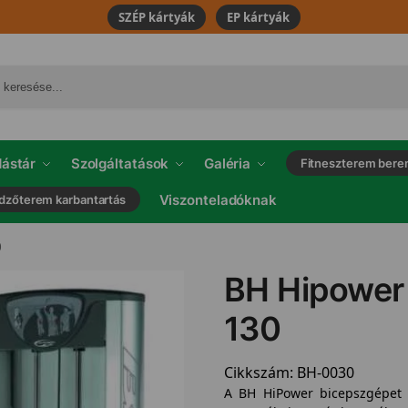
SZÉP kártyák
EP kártyák
ástár
Szolgáltatások
Galéria
Fitneszterem bere
Viszonteladóknak
dzőterem karbantartás
0
BH Hipower
130
Cikkszám:
BH-0030
A BH HiPower bicepszgépet a