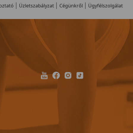
oztató
Üzletszabályzat
Cégünkről
Ügyfélszolgálat