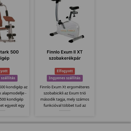
utark 500
Finnlo Exum II XT
igép
szobakerékpár
gyott
Elfogyott
szállítás
Ingyenes szállítás
 500 kondigép az
Finnlo Exum Xt ergométeres
 alapmodellje -
szobabicikli az Exum trió
 500 kondigép
második tagja, mely számos
et egyesít egy
funkcióval többet tud az
ltal sokoldalú
alapmodellnél. Itt is
őségeket kínál. A
megtartották az erős vázat és
, pillangó,
ezáltal szintén 150kg-os
tő...stb.
teherbírással rendelkezik....