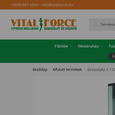
+3630/497-6550
–
info@vitalforce.hu
Főoldal
Webáruház
Tud
E
Kezdőlap
Kifutott termékek
Bicepszgép X 13
/
/