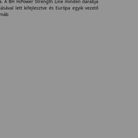
tra. A BH HiPower Strength Line minden darabja
sával lett kifejlesztve és Európa egyik vezető
rmáb