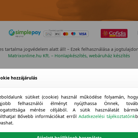
s tartalma jogvédelem alatt áll! – Ezek felhasználása a jogtulajdo
Matrixonline.hu Kft. – Honlapkészítés, webáruház készítés
okie hozzájárulás
boldalunk sütiket (cookie) használ működése folyamán, hog
egjobb felhasználói élményt nyújthassa Önnek, továb
togatottsága mérése céljából. A sütik használatát bármi
tilthatja! Bővebb információkat erről
Adatkezelési tájékoztatónk
b
vashat.
Ajánlott beállítások használata