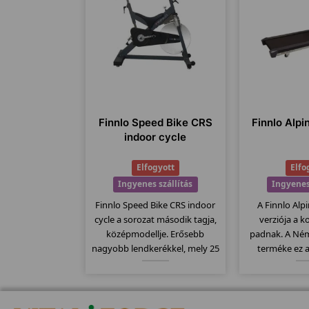
Finnlo Speed Bike CRS
Finnlo Alpi
indoor cycle
Elfogyott
Elfo
Ingyenes szállítás
Ingyenes
Finnlo Speed Bike CRS indoor
A Finnlo Alpin
cycle a sorozat második tagja,
verziója a k
középmodellje. Erősebb
padnak. A Ném
nagyobb lendkerékkel, mely 25
terméke ez 
kg-os. Fékező rendszere filc
minőségi term
alapú préseléses fékrendszer.
dőlésszög,
Computere kompatibilis a
futófelület, sz
mellkasi jeladó övekkel.
program... stb