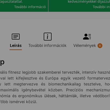
tapasztalattal.
kedvezményekkel díjazzu
További információ
További i
Leírás
További információk
Vélemények
0
ép
nális fitnesz legjobb szakemberei tervezték, intenzív haszn
ával lett kifejlesztve és Európa egyik vezető formater
y lett megtervezve és biomechanikailag tesztelve, h
a maximális igénybevétel közben. Precíziós mechanizm
onómia és ergonómikus ülések, háttámlák, illetve védőbor
őbb ismérvei közül.