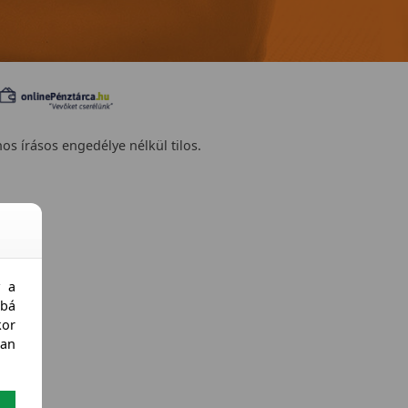
nos írásos engedélye nélkül tilos.
y a
bá
kor
an