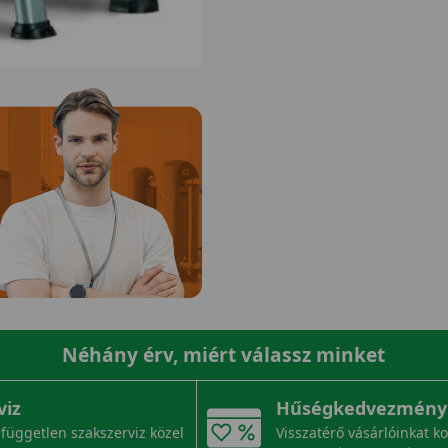
Néhány érv, miért válassz minket
viz
Hűségkedvezmény
független szakszerviz közel
Visszatérő vásárlóinkat k