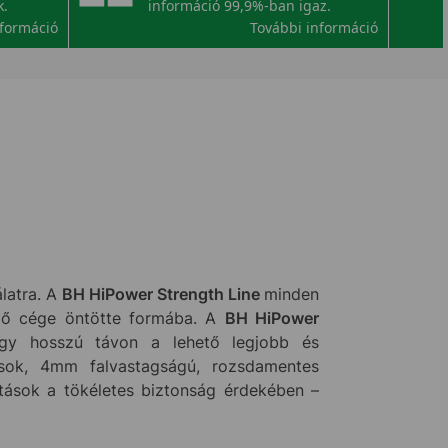
k.
információ 99,9%-ban igaz.
nformáció
További információ
álatra. A
BH HiPower Strength Line
minden
vező cége öntötte formába. A
BH HiPower
ogy hosszú távon a lehető legjobb és
usok, 4mm falvastagságú, rozsdamentes
ítások a tökéletes biztonság érdekében –