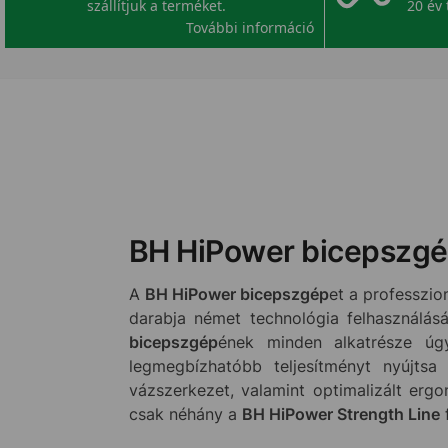
szállítjuk a terméket.
20 év 
További információ
BH HiPower bicepszg
A
BH HiPower bicepszgép
et a professzio
darabja német technológia felhasználás
bicepszgép
ének minden alkatrésze úg
legmegbízhatóbb teljesítményt nyújts
vázszerkezet, valamint optimalizált erg
csak néhány a
BH HiPower Strength Line
f