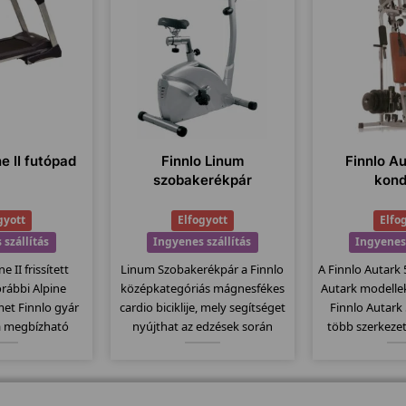
ne II futópad
Finnlo Linum
Finnlo A
szobakerékpár
kond
gyott
Elfogyott
Elfo
 szállítás
Ingyenes szállítás
Ingyenes 
e II frissített
Linum Szobakerékpár a Finnlo
A Finnlo Autark
orábbi Alpine
középkategóriás mágnesfékes
Autark modellek
et Finnlo gyár
cardio biciklije, mely segítséget
Finnlo Autark
a megbízható
nyújthat az edzések során
több szerkezet
ék. Elektromos
testének tökéletes
gépben és ezá
 140x48 -es
karbantartásában! A Corum
gyakorlati lehet
állítógörgők, 23
típusnál már lényegesen
húzódzkodás
 jellemzi ezt a
okosabb bicikliről beszélhetünk.
láberősí