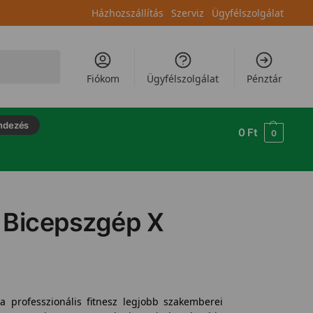
Házhozszállítás
Szerviz
Ügyfélszolgálat
Keresés
Fiókom
Ügyfélszolgálat
Pénztár
ndezés
0
Ft
0
 Bicepszgép X
 professzionális fitnesz legjobb szakemberei