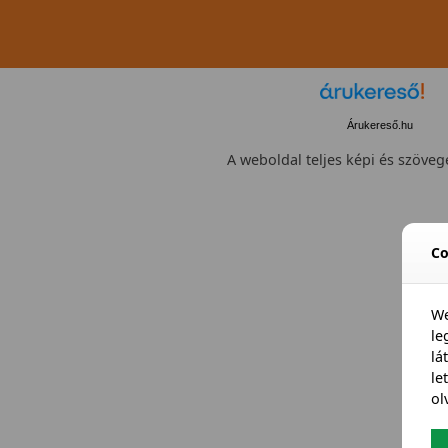
Árukereső.hu
A weboldal teljes képi és szövege
Co
We
l
lá
le
ol