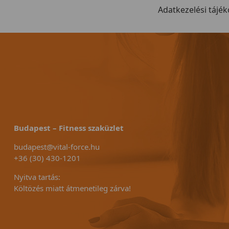
ellt.
Elegáns kivitel, könnyen
Adatkezelési tájék
mozgatható
Budapest – Fitness szaküzlet
budapest@vital-force.hu
+36 (30) 430-1201
Nyitva tartás:
Költözés miatt átmenetileg zárva!