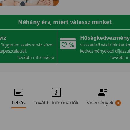
Néhány érv, miért válassz minket
viz
Hűségkedvezmény
független szakszerviz közel
Visszatérő vásárlóinkat k
tapasztalattal.
kedvezményekkel díjazzu
További információ
További i
Leírás
További információk
Vélemények
0