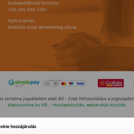
budapest@vital-force.hu
+36 (30) 430-1201
Nyitva tartás:
Költözés miatt átmenetileg zárva!
s tartalma jogvédelem alatt áll! – Ezek felhasználása a jogtulajdo
Matrixonline.hu Kft. – Honlapkészítés, webáruház készítés
okie hozzájárulás