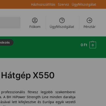
Házhozszállítás
Szerviz
Ügyfélszolgálat
Keresés
Fiókom
Ügyfélszolgálat
Pénztár
ndezés
0
Ft
0
 Hátgép X550
rofesszionális fitnesz legjobb szakemberei
tra. A BH HiPower Strength Line minden darabja
sával lett kifejlesztve és Európa egyik vezető