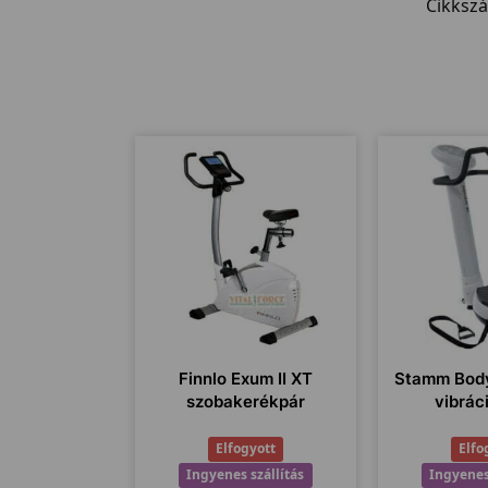
Cikksz
Finnlo Exum II XT
Stamm Bod
szobakerékpár
vibrác
Elfogyott
Elfo
Ingyenes szállítás
Ingyenes