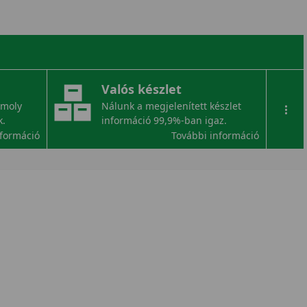
Valós készlet
omoly
Nálunk a megjelenített készlet
...
k.
információ 99,9%-ban igaz.
nformáció
További információ