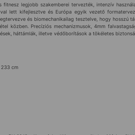
s fitnesz legjobb szakemberei tervezték, intenzív használ
ával lett kifejlesztve és Európa egyik vezető formater
megtervezve és biomechanikailag tesztelve, hogy hosszú t
evétel közben. Precíziós mechanizmusok, 4mm falvastagsá
ések, háttámlák, illetve védőborítások a tökéletes bizton
x 233 cm