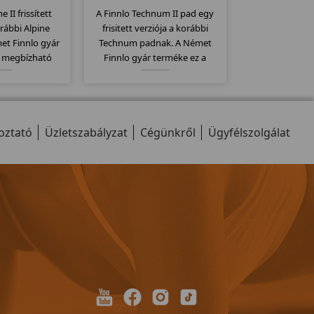
e II frissített
A Finnlo Technum II pad egy
orábbi Alpine
frisitett verziója a korábbi
et Finnlo gyár
Technum padnak. A Német
a megbízható
Finnlo gyár terméke ez a
ék. Elektromos
megbízható minőségi pad.
 140x48 -es
Elektromos dőlésszög,
állítógörgők, 23
135x44cm-es futófelület,
 jellemzi ezt a
szállítógörgők, 9 program... stb
oztató
llt.
Üzletszabályzat
jellemzi ezt a modellt...
Cégünkről
Ügyfélszolgálat