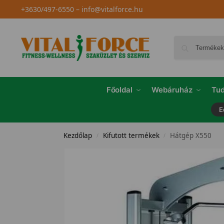
+3630/497-6550
–
info@vitalforce.hu
Főoldal
Webáruház
Tud
E
Kezdőlap
Kifutott termékek
Hátgép X550
/
/