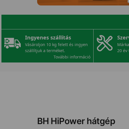
Ingyenes szállítás
Szer
Vásároljon 10 kg felett és ingyen
Márka
szállítjuk a terméket.
20 év 
További információ
BH HiPower hátgép