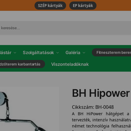
SZÉP kártyák
EP kártyák
ástár
Szolgáltatások
Galéria
Fitneszterem bere
Viszonteladóknak
dzőterem karbantartás
BH Hipower
Cikkszám:
BH-0048
A BH HiPower hátgépet a p
tervezték, intenzív használa
német technológia felhasználá