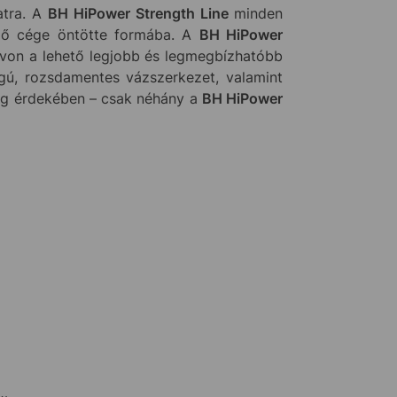
atra. A
BH HiPower Strength Line
minden
vező cége öntötte formába. A
BH HiPower
ávon a lehető legjobb és legmegbízhatóbb
gú, rozsdamentes vázszerkezet, valamint
ság érdekében – csak néhány a
BH HiPower