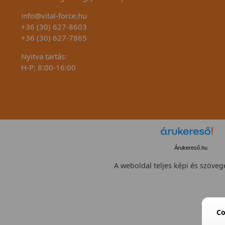
info@vital-force.hu
+36 (30) 627-8603
+36 (30) 627-7865
Nyitva tartás:
H-P: 8:00-16:00
Árukereső.hu
A weboldal teljes képi és szövege
Co