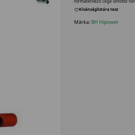
formatervező cége öntötte fo
Kívánságlistára tesz
Márka:
BH Hipower