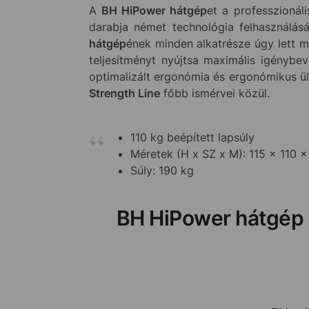
A
BH HiPower hátgép
et a professzionáli
darabja német technológia felhasználás
hátgép
ének minden alkatrésze úgy lett 
teljesítményt nyújtsa maximális igényb
optimalizált ergonómia és ergonómikus ül
Strength Line
főbb ismérvei közül.
110 kg beépített lapsúly
Méretek (H x SZ x M): 115 x 110 
Súly: 190 kg
BH HiPower hátgép