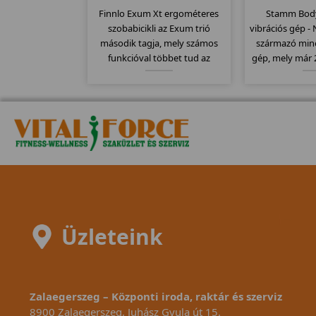
Finnlo Exum Xt ergométeres
Stamm Body
szobabicikli az Exum trió
vibrációs gép 
második tagja, mely számos
származó minő
funkcióval többet tud az
gép, mely már 
alapmodellnél. Itt is
kapható. C
megtartották az erős vázat és
felülettel ren
ezáltal szintén 150kg-os
egy nagy motor
teherbírással rendelkezik....
150kg-os tehe
Üzleteink
Zalaegerszeg – Központi iroda, raktár és szerviz
8900 Zalaegerszeg, Juhász Gyula út 15.