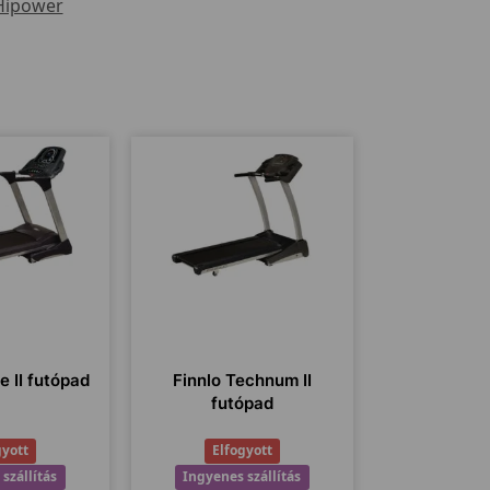
Hipower
e II futópad
Finnlo Technum II
futópad
gyott
Elfogyott
szállítás
Ingyenes szállítás