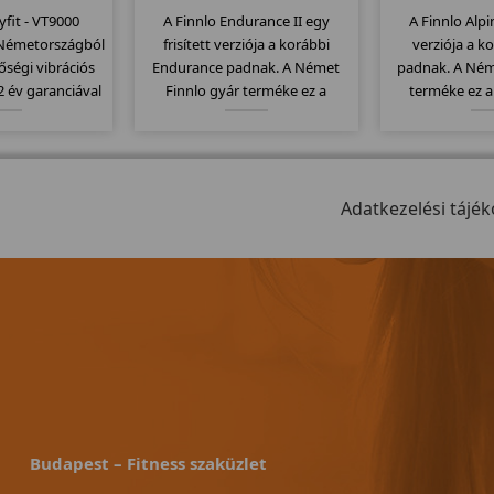
fit - VT9000
A Finnlo Endurance II egy
A Finnlo Alpin
- Németországból
frisített verziója a korábbi
verziója a k
ségi vibrációs
Endurance padnak. A Német
padnak. A Ném
2 év garanciával
Finnlo gyár terméke ez a
terméke ez 
súszásmentes
megbízható minőségi termék.
minőségi term
delkezik, melyet
Elektromos dőlésszög, 148x51 -
dőlésszög,
 dolgoztat meg,
es futófelület, szállítógörgők, 26
futófelület, sz
rbírással bír.
program... stb jellemzi ezt a
program... stb
modellt.
Adatkezelési tájék
mode
Budapest – Fitness szaküzlet