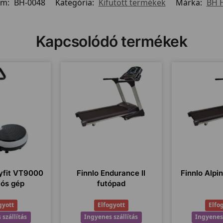
ám:
BH-0048
Kategória:
Kifutott termékek
Márka:
BH 
Kapcsolódó termékek
yfit VT9000
Finnlo Endurance II
Finnlo Alpin
iós gép
futópad
gyott
Elfogyott
Elfo
 szállítás
Ingyenes szállítás
Ingyenes 