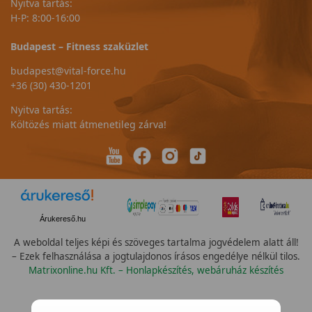
Nyitva tartás:
H-P: 8:00-16:00
Budapest – Fitness szaküzlet
budapest@vital-force.hu
+36 (30) 430-1201
Nyitva tartás:
Költözés miatt átmenetileg zárva!
Árukereső.hu
A weboldal teljes képi és szöveges tartalma jogvédelem alatt áll!
– Ezek felhasználása a jogtulajdonos írásos engedélye nélkül tilos.
Matrixonline.hu Kft. – Honlapkészítés, webáruház készítés