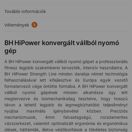
További információk
Vélemények
0
BH HiPower konvergált vállból nyomó
gép
A BH HiPower konvergált vállból nyomó gépet a professzionális
fitnesz legjobb szakemberei tervezték, intenzív használatra. A
BH HiPower Strength Line minden darabja német technológia
felhasználásával lett kifejlesztve és Európa egyik vezető
formatervező cége öntötte formába. A BH HiPower konvergált
vállból nyomó gépének minden alkatrésze úgy lett
megtervezve és biomechanikailag tesztelve, hogy hosszú
távon a lehető legjobb és legmegbízhatóbb teljesítményt
nyújtsa maximális igénybevétel közben. Precíziós
mechanizmusok, 4mm falvastagságú, rozsdamentes
vázszerkezet, valamint optimalizált ergonómia és ergonómikus
ülések, háttámlák, illetve védőborítások a tökéletes biztonság