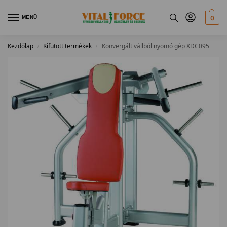
MENÜ
0
Kezdőlap
Kifutott termékek
Konvergált vállból nyomó gép XDC095
/
/