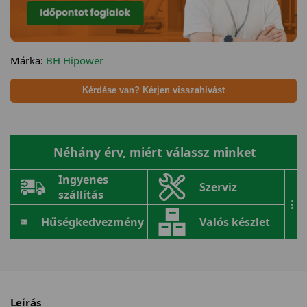
Márka:
BH Hipower
Kérdése van? Kérjen visszahívást
Néhány érv, miért válassz minket
Ingyenes
Szerviz
szállítás
...
Hűségkedvezmény
Valós készlet
Leírás