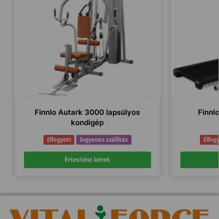
Finnlo Autark 3000 lapsúlyos
Finnl
kondigép
Elfogyott
Ingyenes szállítás
Elfog
Értesítést kérek