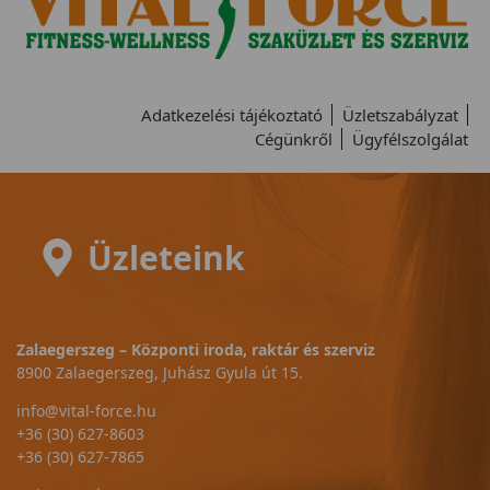
Adatkezelési tájékoztató
Üzletszabályzat
Cégünkről
Ügyfélszolgálat
Üzleteink
Zalaegerszeg – Központi iroda, raktár és szerviz
8900 Zalaegerszeg, Juhász Gyula út 15.
info@vital-force.hu
+36 (30) 627-8603
+36 (30) 627-7865