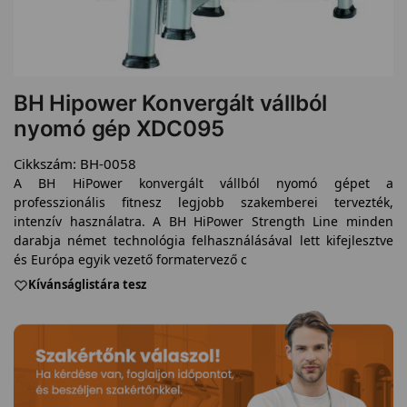
BH Hipower Konvergált vállból
nyomó gép XDC095
Cikkszám:
BH-0058
A BH HiPower konvergált vállból nyomó gépet a
professzionális fitnesz legjobb szakemberei tervezték,
intenzív használatra. A BH HiPower Strength Line minden
darabja német technológia felhasználásával lett kifejlesztve
és Európa egyik vezető formatervező c
Kívánságlistára tesz