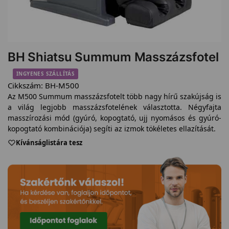
BH Shiatsu Summum Masszázsfotel
INGYENES SZÁLLÍTÁS
Cikkszám:
BH-M500
Az M500 Summum masszázsfotelt több nagy hírű szakújság is
a világ legjobb masszázsfotelének választotta. Négyfajta
masszírozási mód (gyúró, kopogtató, ujj nyomásos és gyúró-
kopogtató kombinációja) segíti az izmok tökéletes ellazítását.
Kívánságlistára tesz