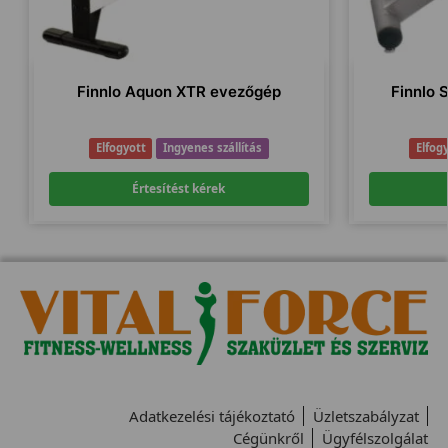
Finnlo Aquon XTR evezőgép
Finnlo 
Elfogyott
Ingyenes szállítás
Elfog
Értesítést kérek
Adatkezelési tájékoztató
Üzletszabályzat
Cégünkről
Ügyfélszolgálat