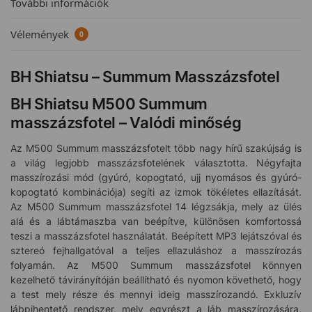
További információk
Vélemények
0
BH Shiatsu – Summum Masszázsfotel
BH Shiatsu M500 Summum
masszázsfotel – Valódi minőség
Az M500 Summum masszázsfotelt több nagy hírű szakújság is
a világ legjobb masszázsfotelének választotta. Négyfajta
masszírozási mód (gyúró, kopogtató, ujj nyomásos és gyúró-
kopogtató kombinációja) segíti az izmok tökéletes ellazítását.
Az M500 Summum masszázsfotel 14 légzsákja, mely az ülés
alá és a lábtámaszba van beépítve, különösen komfortossá
teszi a masszázsfotel használatát. Beépített MP3 lejátszóval és
sztereó fejhallgatóval a teljes ellazuláshoz a masszírozás
folyamán. Az M500 Summum masszázsfotel könnyen
kezelhető távirányítóján beállítható és nyomon követhető, hogy
a test mely része és mennyi ideig masszírozandó. Exkluzív
lábpihentető rendszer, mely egyrészt a láb masszírozására,