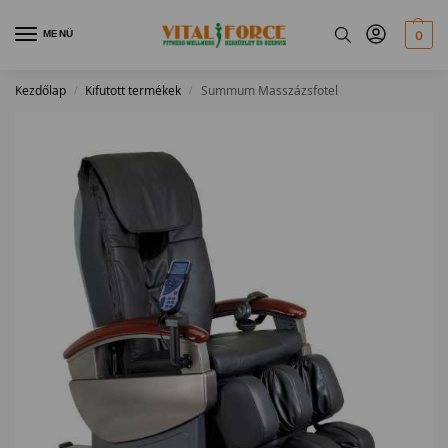
MENÜ
0
Kezdőlap
Kifutott termékek
Summum Masszázsfotel
/
/