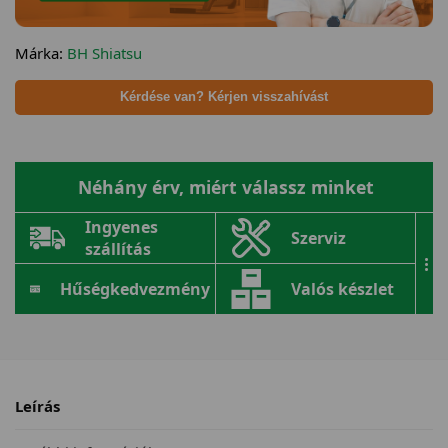
Márka:
BH Shiatsu
Kérdése van? Kérjen visszahívást
Néhány érv, miért válassz minket
Ingyenes
Szerviz
szállítás
...
Hűségkedvezmény
Valós készlet
Leírás