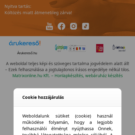
Nyitva tartás:
Költözés miatt átmenetileg zárva!
Árukereső.hu
A weboldal teljes képi és szöveges tartalma jogvédelem alatt áll!
– Ezek felhasználása a jogtulajdonos írásos engedélye nélkül tilos.
Matrixonline.hu Kft. – Honlapkészítés, webáruház készítés
Cookie hozzájárulás
Weboldalunk sütiket (cookie) használ
működése folyamán, hogy a legjobb
felhasználói élményt nyújthassa Önnek,
továbbá látogatottsága mérése céljából. A