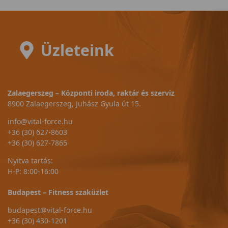
Üzleteink
Zalaegerszeg – Központi iroda, raktár és szerviz
8900 Zalaegerszeg, Juhász Gyula út 15.
info@vital-force.hu
+36 (30) 627-8603
+36 (30) 627-7865
Nyitva tartás:
H-P: 8:00-16:00
Budapest – Fitness szaküzlet
budapest@vital-force.hu
+36 (30) 430-1201